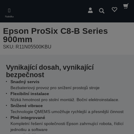
Skip
to
Hledat
main
Nabídka
content
Epson ProSix C8-B Series
900mm
SKU: R11N05500KBU
Vynikající dosah, vynikající
bezpečnost
Snadný servis
Bezbateriový provoz pro snížení prostojů stroje
Flexibilní instalace
Nízká hmotnost pro stolní montáž. Boční elektroinstalace.
Snížené vibrace
Technologie QMEMS umožňuje rychlejší a přesnější činnost
Plně integrované
Kompletní řešení společnosti Epson zahrnující robota, řídící
jednotku a software