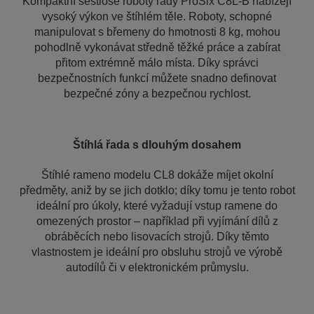
Kompaktní šestiosé roboty řady ProSix C8L-B nabízejí
vysoký výkon ve štíhlém těle. Roboty, schopné
manipulovat s břemeny do hmotnosti 8 kg, mohou
pohodlně vykonávat středně těžké práce a zabírat
přitom extrémně málo místa. Díky správci
bezpečnostních funkcí můžete snadno definovat
bezpečné zóny a bezpečnou rychlost.
Štíhlá řada s dlouhým dosahem
Štíhlé rameno modelu CL8 dokáže míjet okolní
předměty, aniž by se jich dotklo; díky tomu je tento robot
ideální pro úkoly, které vyžadují vstup ramene do
omezených prostor – například při vyjímání dílů z
obráběcích nebo lisovacích strojů. Díky těmto
vlastnostem je ideální pro obsluhu strojů ve výrobě
autodílů či v elektronickém průmyslu.