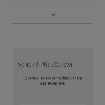
ProSix (robot se 6
Typ konstrukce
osami)
Volitelné Příslušenství
Vyberte si ze široké nabídky variant
a příslušenství.