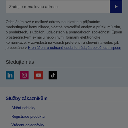
Odesla
Odesláním své e-mailové adresy souhlasíte s přijímáním
marketingové komunikace, včetně provádění analýz a průzkumů trhu,
o produktech, službách, událostech a promoakcích společnosti Epson
prostřednictvím e-mailu nebo jinými formami elektronické
komunikace, v závislosti na vašich preferencí a chovní na webu, jak
je popsáno v
Prohlášení o ochraně osobních údajů společnosti Epson
Sledujte nás
Služby zákazníkům
Akční nabídky
Registrace produktu
Vrácení objednávky