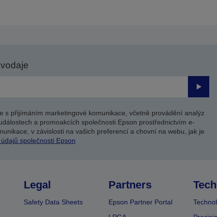
avodaje
Odesl
e s přijímáním marketingové komunikace, včetně provádění analýz
událostech a promoakcích společnosti Epson prostřednictvím e-
unikace, v závislosti na vašich preferencí a chovní na webu, jak je
 údajů společnosti Epson
Legal
Partners
Tech
Safety Data Sheets
Epson Partner Portal
Technol
LPGA
Precisi