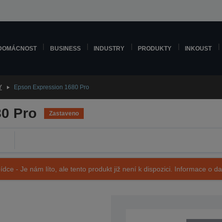
DOMÁCNOST
BUSINESS
INDUSTRY
PRODUKTY
INKOUST
Y
Epson Expression 1680 Pro
0 Pro
Zastaveno
ídce - Je nám líto, ale tento produkt již není k dispozici. Informace o d
SKU: B11B138041GE