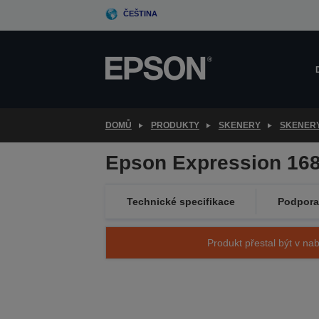
Skip
ČEŠTINA
to
main
content
DOMŮ
PRODUKTY
SKENERY
SKENER
Epson Expression 168
Technické specifikace
Podpora
Produkt přestal být v nab