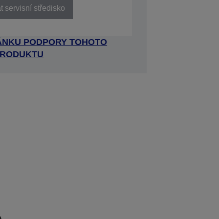
 servisní středisko
RÁNKU PODPORY TOHOTO
RODUKTU
e