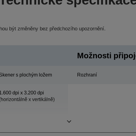
hou být změněny bez předchozího upozornění.
Možnosti připoje
Skener s plochým ložem
Rozhraní
1.600 dpi x 3.200 dpi
(horizontálně x vertikálně)
216 mm x 297 mm
(horizontálně x vertikálně)