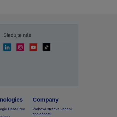
Sledujte nás
at
nologies
Company
ogie Heat-Free
Webová stránka vedení
společnosti
onCore