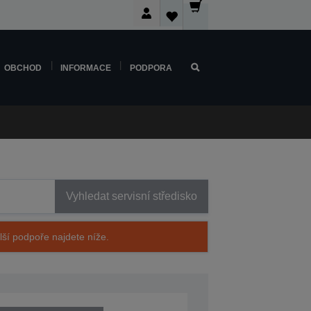
OBCHOD
INFORMACE
PODPORA
Vyhledat servisní středisko
alší podpoře najdete níže.