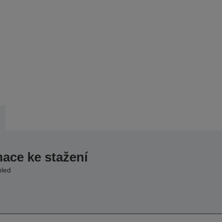
mace ke stažení
hled