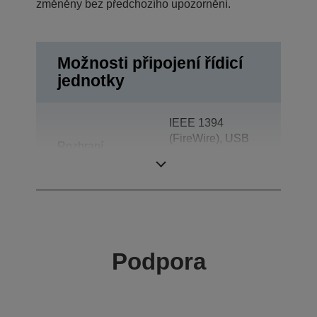
změněny bez předchozího upozornění.
Možnosti připojení řídicí
jednotky
IEEE 1394
(FireWire), USB
Rozhraní
2.0, USB 1.0,
Rozhraní typu B
Podpora