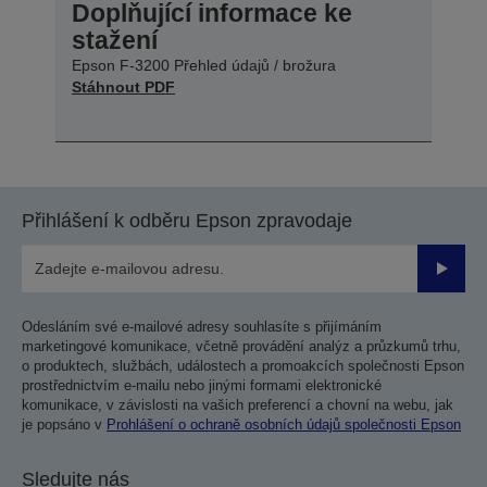
Doplňující informace ke
stažení
Epson F-3200 Přehled údajů / brožura
Stáhnout PDF
Přihlášení k odběru Epson zpravodaje
Odesla
Odesláním své e-mailové adresy souhlasíte s přijímáním
marketingové komunikace, včetně provádění analýz a průzkumů trhu,
o produktech, službách, událostech a promoakcích společnosti Epson
prostřednictvím e-mailu nebo jinými formami elektronické
komunikace, v závislosti na vašich preferencí a chovní na webu, jak
je popsáno v
Prohlášení o ochraně osobních údajů společnosti Epson
Sledujte nás