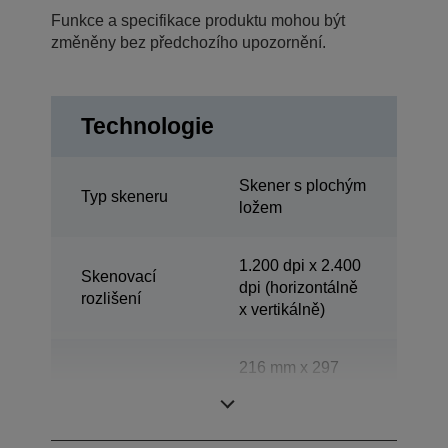
Funkce a specifikace produktu mohou být
změněny bez předchozího upozornění.
Technologie
Skener s plochým
Typ skeneru
ložem
1.200 dpi x 2.400
Skenovací
dpi (horizontálně
rozlišení
x vertikálně)
216 mm x 297
Skenovací oblast
mm (horizontálně
x vertikálně)