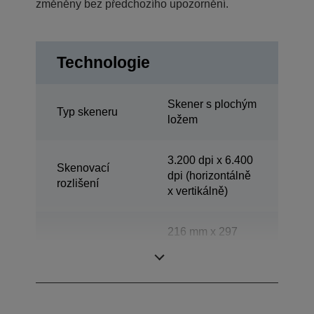
změněny bez předchozího upozornění.
Technologie
Skener s plochým
Typ skeneru
ložem
3.200 dpi x 6.400
Skenovací
dpi (horizontálně
rozlišení
x vertikálně)
216 mm x 297
Skenovací oblast
mm (horizontálně
x vertikálně)