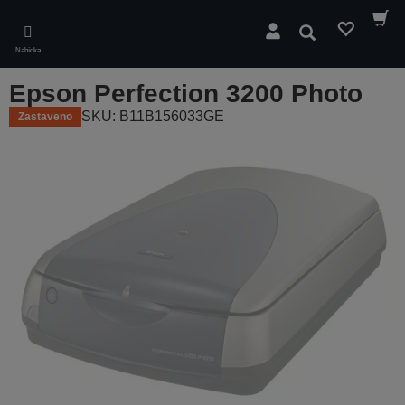
Skip
to
Hledat
main
Nabídka
content
Epson Perfection 3200 Photo
SKU: B11B156033GE
Zastaveno