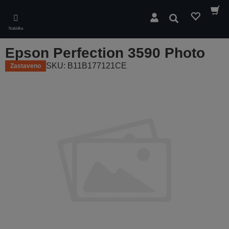
Skip
to
Hledat
main
Nabídka
content
Epson Perfection 3590 Photo
SKU: B11B177121CE
Zastaveno