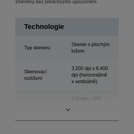
změněny bez předchozího upozornění.
Technologie
Skener s plochým
Typ skeneru
ložem
3.200 dpi x 6.400
Skenovací
dpi (horizontálně
rozlišení
x vertikálně)
216 mm x 297
Skenovací oblast
mm (horizontálně
x vertikálně)