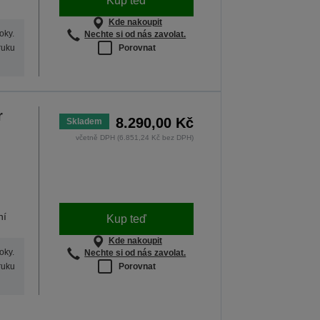
Kup teď
Kde nakoupit
oky.
Nechte si od nás zavolat.
Porovnat
ruku
r
8.290,00 Kč
Skladem
včetně DPH (6.851,24 Kč bez DPH)
ní
Kup teď
Kde nakoupit
oky.
Nechte si od nás zavolat.
Porovnat
ruku