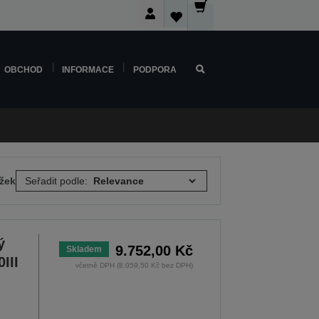
OBCHOD
INFORMACE
PODPORA
ožek
Seřadit podle:
ý
9.752,00 Kč
Skladem
III
včetně DPH (8.059,50 Kč bez DPH)