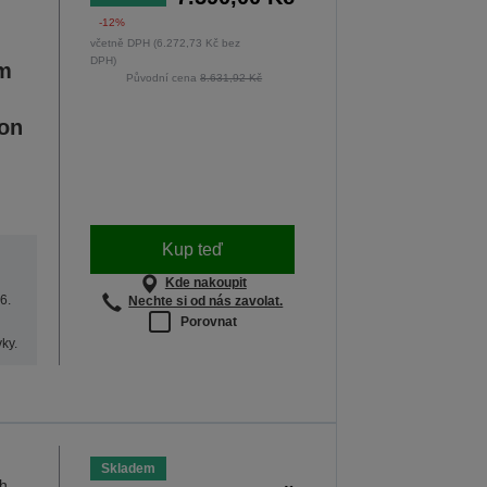
-12%
včetně DPH (6.272,73 Kč bez
DPH)
m
Původní cena
8.631,92 Kč
son
Kup teď
Kde nakoupit
6.
Nechte si od nás zavolat.
Porovnat
ky.
Skladem
h