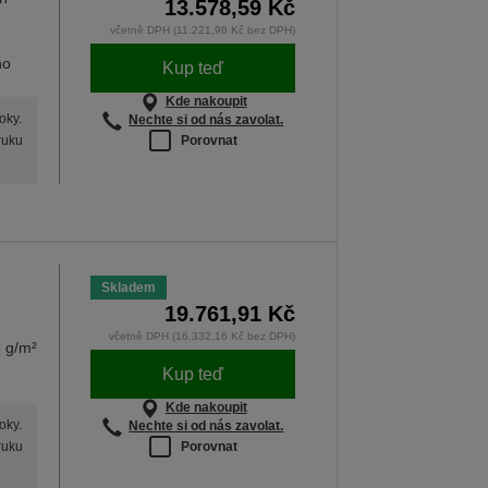
13.578,59 Kč
včetně DPH (11.221,98 Kč bez DPH)
ho
Kup teď
Kde nakoupit
oky.
Nechte si od nás zavolat.
Porovnat
ruku
Skladem
19.761,91 Kč
včetně DPH (16.332,16 Kč bez DPH)
 g/m²
Kup teď
Kde nakoupit
oky.
Nechte si od nás zavolat.
Porovnat
ruku