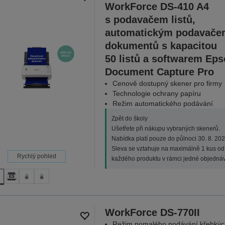
WorkForce DS-410 A4
s podavačem listů,
automatickým podavače
dokumentů s kapacitou
50 listů a softwarem Ep
Document Capture Pro
Cenově dostupný skener pro firmy
Technologie ochrany papíru
Režim automatického podávání
Zpět do školy
Ušetřete při nákupu vybraných skenerů.
Nabídka platí pouze do půlnoci 30. 8. 202
Sleva se vztahuje na maximálně 1 kus od
Rychlý pohled
každého produktu v rámci jedné objednáv
WorkForce DS-770II
Režim pomalého podávání křehkýc