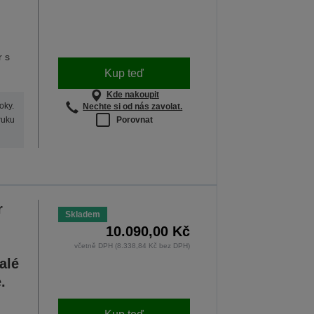
r s
Kup teď
Kde nakoupit
oky.
Nechte si od nás zavolat.
Porovnat
ruku
r
Skladem
10.090,00 Kč
včetně DPH (8.338,84 Kč bez DPH)
alé
.