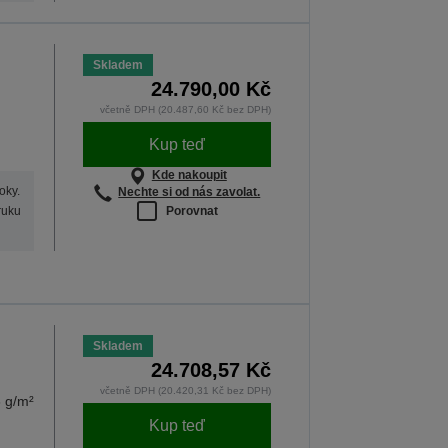
Skladem
24.790,00 Kč
včetně DPH (20.487,60 Kč bez DPH)
Kup teď
Kde nakoupit
oky.
Nechte si od nás zavolat.
Porovnat
ruku
Skladem
24.708,57 Kč
včetně DPH (20.420,31 Kč bez DPH)
 g/m²
Kup teď