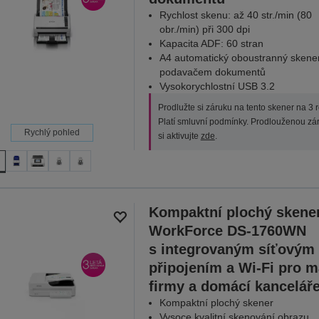
Rychlost skenu: až 40 str./min (80
obr./min) při 300 dpi
Kapacita ADF: 60 stran
A4 automatický oboustranný skene
podavačem dokumentů
Vysokorychlostní USB 3.2
Prodlužte si záruku na tento skener na 3 r
Platí smluvní podmínky. Prodlouženou zá
Rychlý pohled
si aktivujte
zde
.
Kompaktní plochý skene
WorkForce DS-1760WN
s integrovaným síťovým
připojením a Wi-Fi pro m
firmy a domácí kanceláře
Kompaktní plochý skener
Vysoce kvalitní skenování obrazu