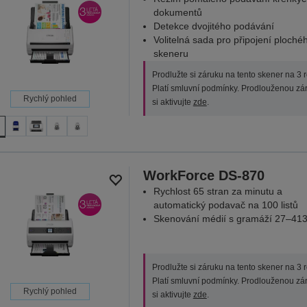
dokumentů
Detekce dvojitého podávání
Volitelná sada pro připojení ploché
skeneru
Prodlužte si záruku na tento skener na 3 r
Platí smluvní podmínky. Prodlouženou zá
Rychlý pohled
si aktivujte
zde
.
WorkForce DS-870
Rychlost 65 stran za minutu a
automatický podavač na 100 listů
Skenování médií s gramáží 27–413
Prodlužte si záruku na tento skener na 3 r
Platí smluvní podmínky. Prodlouženou zá
Rychlý pohled
si aktivujte
zde
.