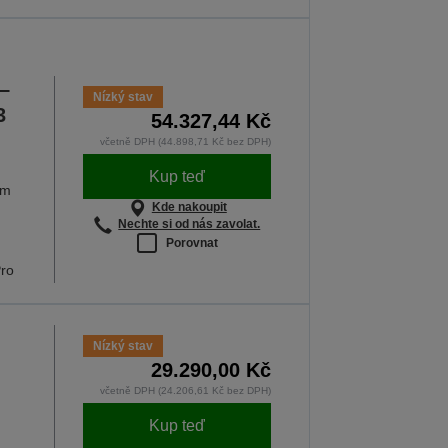
–
Nízký stav
3
54.327,44 Kč
včetně DPH (44.898,71 Kč bez DPH)
Kup teď
ým
Kde nakoupit
Nechte si od nás zavolat.
Porovnat
ro
Nízký stav
29.290,00 Kč
včetně DPH (24.206,61 Kč bez DPH)
Kup teď