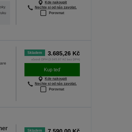
Kde nakoupit
oky.
Nechte si od nás zavolat.
Porovnat
ruku
3.685,26 Kč
Skladem
včetně DPH (3.045,67 Kč bez DPH)
ware
Kup teď
Kde nakoupit
Nechte si od nás zavolat.
Porovnat
ner
7.590,00 Kč
Skladem