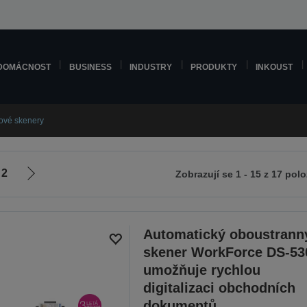
DOMÁCNOST
BUSINESS
INDUSTRY
PRODUKTY
INKOUST
vé skenery
2
Zobrazují se 1 - 15 z 17 pol
Jít
na
zí
další
stranu
Automatický oboustrann
skener WorkForce DS-530
umožňuje rychlou
digitalizaci obchodních
dokumentů