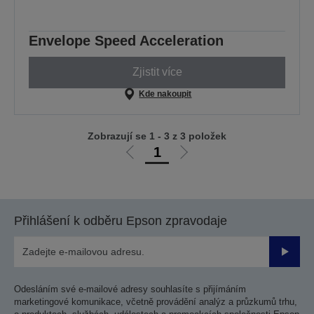
Envelope Speed Acceleration
Zjistit více
Kde nakoupit
Zobrazují se 1 - 3 z 3 položek
1
Jít
Jít
na
na
předchozí
další
stranu
stranu
Přihlášení k odběru Epson zpravodaje
Odesla
Odesláním své e-mailové adresy souhlasíte s přijímáním
marketingové komunikace, včetně provádění analýz a průzkumů trhu,