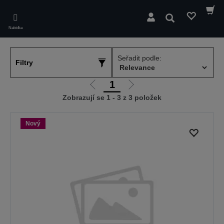
Skip
to
Hledat
main
Nabídka
content
Seřadit podle:
Filtry
1
Jít
Jít
Zobrazují se 1 - 3 z 3 položek
na
na
předchozí
další
stranu
stranu
Nový