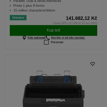
Parallel, USB & serial interfaces
Prints 1 plus 9 forms
15 million characters/ribbon
141.682,12 Kč
Skladem
včetně DPH (117.092,67 Kč bez DPH)
Kup teď
Kde nakoupit
Nechte si od nás zavolat.
Porovnat