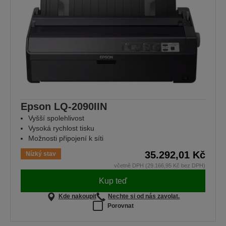
Epson LQ-2090IIN
Vyšší spolehlivost
Vysoká rychlost tisku
Možnosti připojení k síti
35.292,01 Kč
Nízký stav
včetně DPH (29.166,95 Kč bez DPH)
Kup teď
Kde nakoupit
Nechte si od nás zavolat.
Porovnat