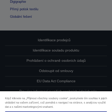
Digigraphie
Přímý potisk textilu
Globální řešení
Identifikace prodejců
Identifikace souladu produktu
Prohlášení o ochraně osobních údajů
Odstoupit od smlouvy
EU Data Act Compliance
Pro více informací o vašich osobních údajích nás
kontaktujte
Když kliknete na „Přijmout všechny soubory cookie“, poskytnete tím souhlas k jejich
ukládání na vašem zařízení, což pomáhá s navigací na stránce, s analýzou využití
Informace o souborech cookie
dat a s našimi marketingovými snahami.