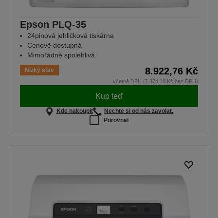
Epson PLQ-35
24pinová jehličková tiskárna
Cenově dostupná
Mimořádně spolehlivá
8.922,76 Kč
Nízký stav
včetně DPH (7.374,18 Kč bez DPH)
Kup teď
Kde nakoupit
Nechte si od nás zavolat.
Porovnat