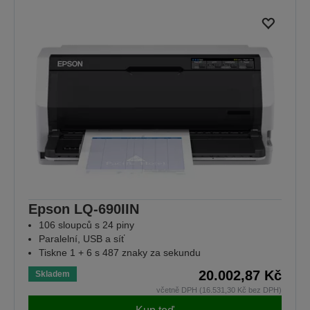
Epson LQ-690IIN
106 sloupců s 24 piny
Paralelní, USB a síť
Tiskne 1 + 6 s 487 znaky za sekundu
20.002,87 Kč
Skladem
včetně DPH (16.531,30 Kč bez DPH)