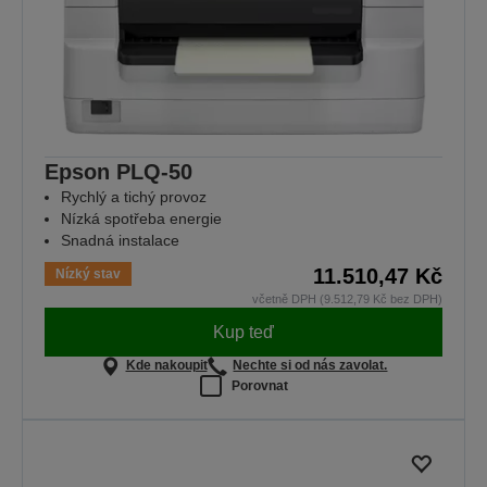
Epson PLQ-50
Rychlý a tichý provoz
Nízká spotřeba energie
Snadná instalace
11.510,47 Kč
Nízký stav
včetně DPH (9.512,79 Kč bez DPH)
Kup teď
Kde nakoupit
Nechte si od nás zavolat.
Porovnat