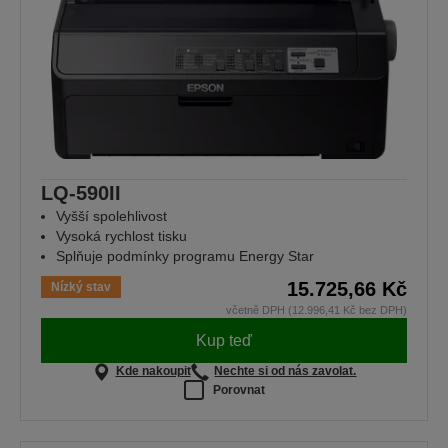
LQ-590II
Vyšší spolehlivost
Vysoká rychlost tisku
Splňuje podmínky programu Energy Star
15.725,66 Kč
Nízký stav
včetně DPH (12.996,41 Kč bez DPH)
Kup teď
Kde nakoupit
Nechte si od nás zavolat.
Porovnat