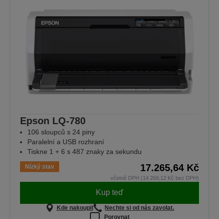
Epson LQ-780
106 sloupců s 24 piny
Paralelní a USB rozhraní
Tiskne 1 + 6 s 487 znaky za sekundu
17.265,64 Kč
Nízký stav
včetně DPH (14.269,12 Kč bez DPH)
Kup teď
Kde nakoupit
Nechte si od nás zavolat.
Porovnat