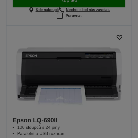
Kup teď
Kde nakoupit
Nechte si od nás zavolat.
Porovnat
Epson LQ-690II
106 sloupců s 24 piny
Paralelní a USB rozhraní