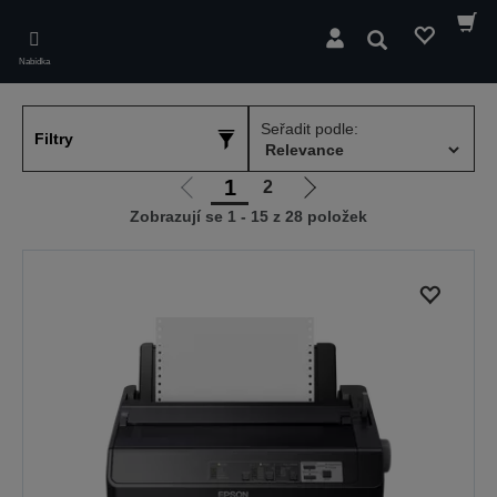
Skip
to
Hledat
main
Nabídka
content
Seřadit podle:
Filtry
1
2
Jít
Jít
Zobrazují se 1 - 15 z 28 položek
na
na
předchozí
další
stranu
stranu