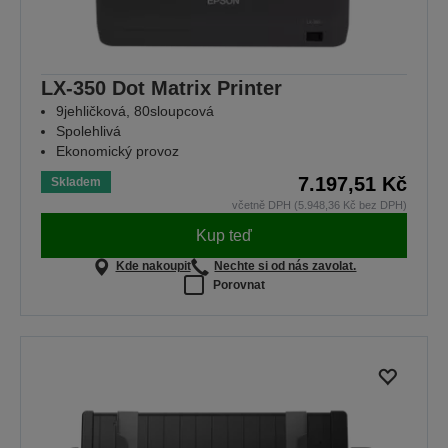
LX-350 Dot Matrix Printer
9jehličková, 80sloupcová
Spolehlivá
Ekonomický provoz
7.197,51 Kč
Skladem
včetně DPH (5.948,36 Kč bez DPH)
Kup teď
Kde nakoupit
Nechte si od nás zavolat.
Porovnat