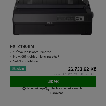
FX-2190IIN
Síťová jehličková tiskárna
1
Nejvyšší rychlost tisku na trhu
Vyšší spolehlivost
26.733,62 Kč
Skladem
včetně DPH (22.093,90 Kč bez DPH)
Kup teď
Kde nakoupit
Nechte si od nás zavolat.
Porovnat