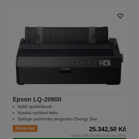
Epson LQ-2090II
Vyšší spolehlivost
Vysoká rychlost tisku
Splňuje podmínky programu Energy Star
25.342,50 Kč
Nízký stav
včetně DPH (20.944,21 Kč bez DPH)