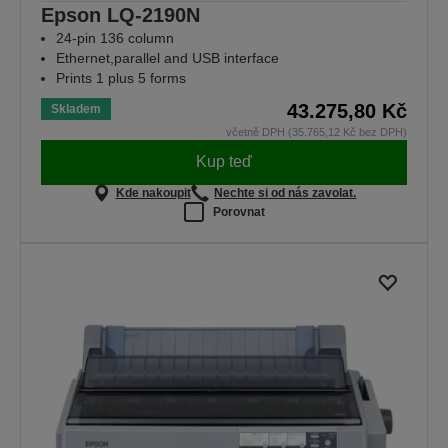
Epson LQ-2190N
24-pin 136 column
Ethernet,parallel and USB interface
Prints 1 plus 5 forms
43.275,80 Kč
Skladem
včetně DPH (35.765,12 Kč bez DPH)
Kup teď
Kde nakoupit
Nechte si od nás zavolat.
Porovnat