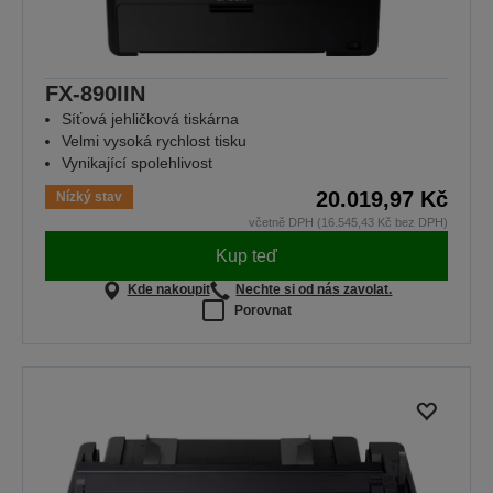
FX-890IIN
Síťová jehličková tiskárna
Velmi vysoká rychlost tisku
Vynikající spolehlivost
20.019,97 Kč
Nízký stav
včetně DPH (16.545,43 Kč bez DPH)
Kup teď
Kde nakoupit
Nechte si od nás zavolat.
Porovnat