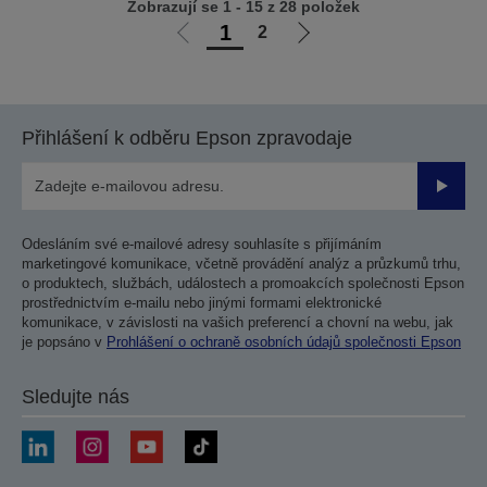
Zobrazují se 1 - 15 z 28 položek
1
2
Jít
Jít
na
na
předchozí
další
stranu
stranu
Přihlášení k odběru Epson zpravodaje
Odesla
Odesláním své e-mailové adresy souhlasíte s přijímáním
marketingové komunikace, včetně provádění analýz a průzkumů trhu,
o produktech, službách, událostech a promoakcích společnosti Epson
prostřednictvím e-mailu nebo jinými formami elektronické
komunikace, v závislosti na vašich preferencí a chovní na webu, jak
je popsáno v
Prohlášení o ochraně osobních údajů společnosti Epson
Sledujte nás