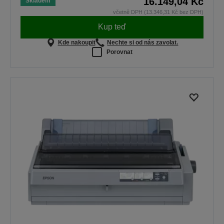
16.149,04 Kč
Skladem
včetně DPH (13.346,31 Kč bez DPH)
Kup teď
Kde nakoupit
Nechte si od nás zavolat.
Porovnat