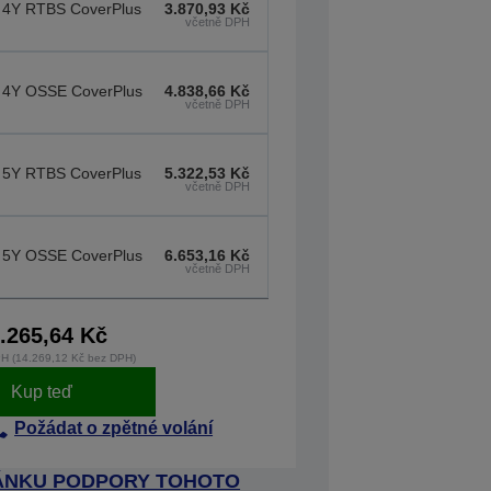
 4Y RTBS CoverPlus
3.870,93 Kč
včetně DPH
 4Y OSSE CoverPlus
4.838,66 Kč
včetně DPH
 5Y RTBS CoverPlus
5.322,53 Kč
včetně DPH
 5Y OSSE CoverPlus
6.653,16 Kč
včetně DPH
.265,64 Kč
H (14.269,12 Kč bez DPH)
Kup teď
Požádat o zpětné volání
RÁNKU PODPORY TOHOTO