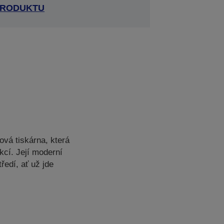
RODUKTU
ová tiskárna, která
kcí. Její moderní
edí, ať už jde