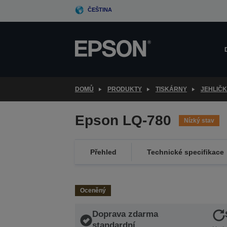
Skip
ČEŠTINA
to
main
content
DOMŮ
PRODUKTY
TISKÁRNY
JEHLIČ
Epson LQ-780
Nízký stav
Přehled
Technické specifikace
Oceněný
Doprava zdarma
standardní