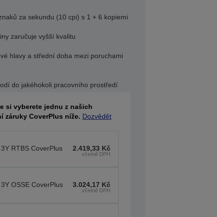
 znaků za sekundu (10 cpi) s 1 + 6 kopiemi
ny zaručuje vyšší kvalitu
ové hlavy a střední doba mezi poruchami
hodí do jakéhokoli pracovního prostředí
že si vyberete jednu z našich
í záruky CoverPlus níže.
Dozvědět
 3Y RTBS CoverPlus
2.419,33 Kč
včetně DPH
 3Y OSSE CoverPlus
3.024,17 Kč
včetně DPH