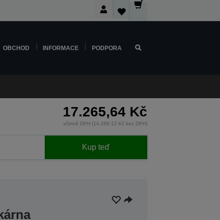
OBCHOD
INFORMACE
PODPORA
17.265,64 Kč
včetně DPH (14.269,12 Kč bez DPH)
Kup teď
skárna