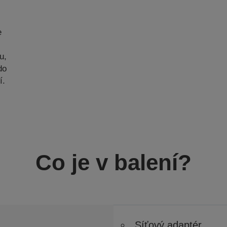
e
u,
do
í.
Co je v balení?
Síťový adaptér