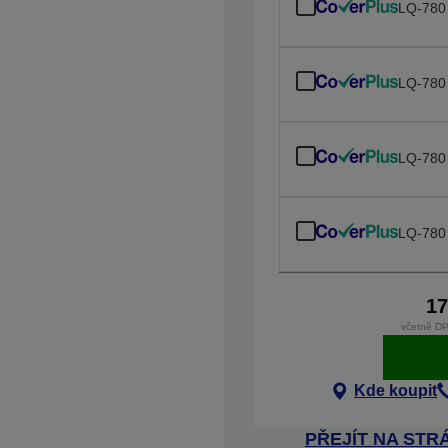
LQ-780
LQ-780
LQ-780
LQ-780
17
včetně DP
Kde koupit
PŘEJÍT NA ST