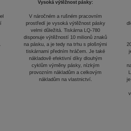
Vysoká výtěžnost pásky:
el
V náročném a rušném pracovním
í
prostředí je vysoká výtěžnost pásky
d
velmi důležitá. Tiskárna LQ-780
disponuje výtěžností 10 milionů znaků
.
na pásku, a je tedy na trhu s plošnými
2
tiskárnami předním hráčem. Je také
j
nákladově efektivní díky dlouhým
cyklům výměny pásky, nízkým
na
provozním nákladům a celkovým
L
nákladům na vlastnictví.
je
v