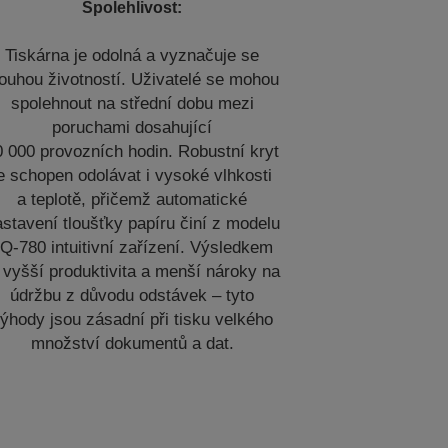
Spolehlivost:
Tiskárna je odolná a vyznačuje se
louhou životností. Uživatelé se mohou
spolehnout na střední dobu mezi
poruchami dosahující
0 000 provozních hodin. Robustní kryt
e schopen odolávat i vysoké vlhkosti
a teplotě, přičemž automatické
stavení tloušťky papíru činí z modelu
Q-780 intuitivní zařízení. Výsledkem
 vyšší produktivita a menší nároky na
údržbu z důvodu odstávek – tyto
ýhody jsou zásadní při tisku velkého
množství dokumentů a dat.