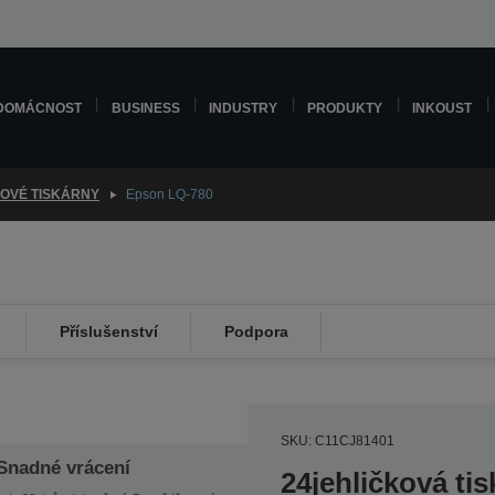
DOMÁCNOST
BUSINESS
INDUSTRY
PRODUKTY
INKOUST
KOVÉ TISKÁRNY
Epson LQ-780
Příslušenství
Podpora
SKU: C11CJ81401
Snadné vrácení
24jehličková ti