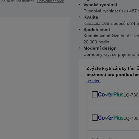
e do 30 dnů od doručení.
Dozvědět se více
Vysoká rychlost
Působivá rychlost tisku 487
Kvalita
Kapacita 106 sloupců s 24 pi
Spolehlivost
Kombinovaná životnost tisk
20 000 hodin
Moderní design
Černobílý kryt se příjemně 
Zvýšte krytí záruky tím, 
možností pro prodloužen
se více
LQ-780
LQ-780