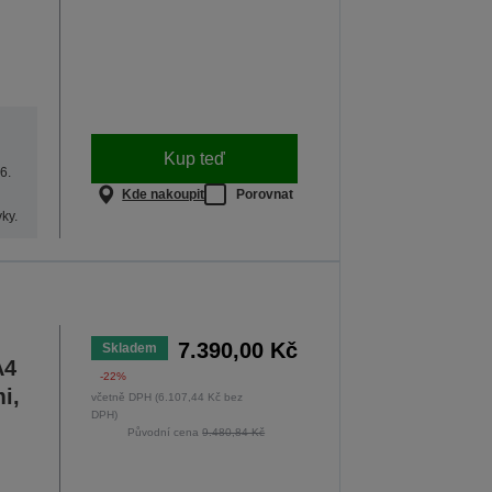
Kup teď
6.
Kde nakoupit
Porovnat
ky.
7.390,00 Kč
Skladem
A4
-22%
i,
včetně DPH (6.107,44 Kč bez
DPH)
Původní cena
9.480,84 Kč