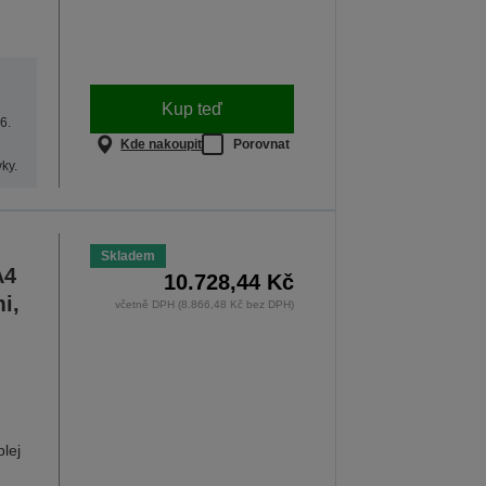
Kup teď
6.
Kde nakoupit
Porovnat
ky.
Skladem
A4
10.728,44 Kč
i,
včetně DPH (8.866,48 Kč bez DPH)
plej