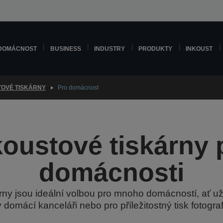
DOMÁCNOST
BUSINESS
INDUSTRY
PRODUKTY
INKOUST
TOVÉ TISKÁRNY
Pro domácnost
koustové tiskárny 
domácnosti
árny jsou ideální volbou pro mnoho domácností, ať u
v domácí kanceláři nebo pro příležitostný tisk fotogra