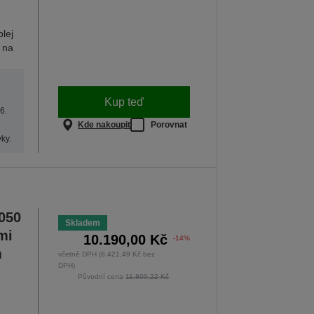
plej
 na
Kup teď
6.
Kde nakoupit
Porovnat
ky.
050
Skladem
mi
10.190,00 Kč
-14%
m
včetně DPH (8.421,49 Kč bez
DPH)
Původní cena
11.800,22 Kč