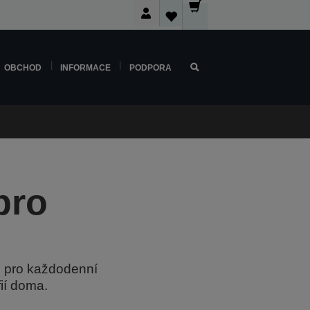
OBCHOD
INFORMACE
PODPORA
pro
ž pro každodenní
fií doma.