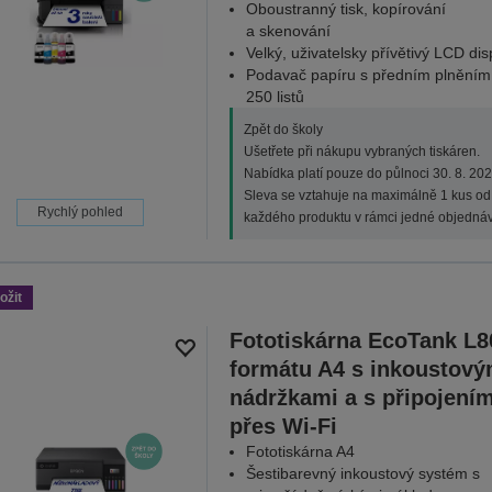
Oboustranný tisk, kopírování
a skenování
Velký, uživatelsky přívětivý LCD dis
Podavač papíru s předním plněním
250 listů
Zpět do školy
Ušetřete při nákupu vybraných tiskáren.
Nabídka platí pouze do půlnoci 30. 8. 202
Sleva se vztahuje na maximálně 1 kus od
Rychlý pohled
každého produktu v rámci jedné objednáv
ožit
Fototiskárna EcoTank L8
formátu A4 s inkoustový
nádržkami a s připojení
přes Wi-Fi
Fototiskárna A4
Šestibarevný inkoustový systém s