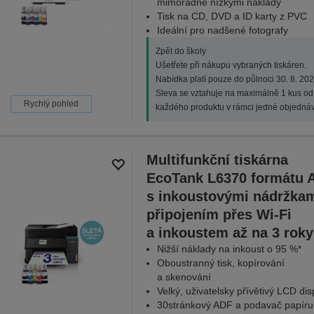
mimořádně nízkými náklady
Tisk na CD, DVD a ID karty z PVC
Ideální pro nadšené fotografy
Zpět do školy
Ušetřete při nákupu vybraných tiskáren.
Nabídka platí pouze do půlnoci 30. 8. 202
Sleva se vztahuje na maximálně 1 kus od
Rychlý pohled
každého produktu v rámci jedné objednáv
Multifunkční tiskárna
EcoTank L6370 formátu 
s inkoustovými nádržkam
připojením přes Wi-Fi
a inkoustem až na 3 roky
Nižší náklady na inkoust o 95 %*
Oboustranný tisk, kopírování
a skenování
Velký, uživatelsky přívětivý LCD dis
30stránkový ADF a podavač papíru