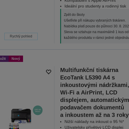
Kompatibilní s Apple AirPrint
Ideální pro studenty a rodinný tisk
Zpět do školy
Ušetřete při nákupu vybraných tiskáren.
Nabídka platí pouze do půlnoci 30. 8. 202
Sleva se vztahuje na maximálně 1 kus od
Rychlý pohled
každého produktu v rámci jedné objednáv
ožit
Nový
Multifunkční tiskárna
EcoTank L5390 A4 s
inkoustovými nádržkami
Wi-Fi a AirPrint, LCD
displejem, automatický
podavačem dokumentů
a inkoustem až na 3 roky
Nižší náklady na inkoust o 95 %*
Uživatelsky přívětivý LCD displej