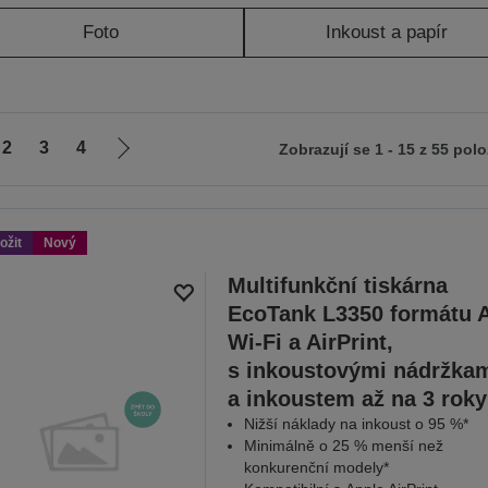
Foto
Inkoust a papír
2
3
4
Zobrazují se 1 - 15 z 55 pol
Jít
na
zí
další
stranu
ožit
Nový
Multifunkční tiskárna
EcoTank L3350 formátu A
Wi-Fi a AirPrint,
s inkoustovými nádržka
a inkoustem až na 3 roky
Nižší náklady na inkoust o 95 %*
Minimálně o 25 % menší než
konkurenční modely*