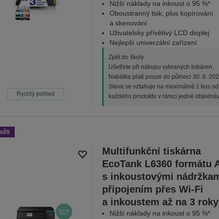
Nižší náklady na inkoust o 95 %*
Oboustranný tisk, plus kopírování
a skenování
Uživatelsky přívětivý LCD displej
Nejlepší univerzální zařízení
Zpět do školy
Ušetřete při nákupu vybraných tiskáren.
Nabídka platí pouze do půlnoci 30. 8. 202
Sleva se vztahuje na maximálně 1 kus od
Rychlý pohled
každého produktu v rámci jedné objednáv
ožit
Multifunkční tiskárna
EcoTank L6360 formátu 
s inkoustovými nádržkam
připojením přes Wi-Fi
a inkoustem až na 3 roky
Nižší náklady na inkoust o 95 %*