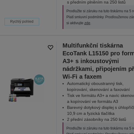
s předním plněním na 250 listů
Prodlužte si záruku na tuto tiskárnu na 5 r
Platí smluvní podmínky. Prodlouženou zá
Rychlý pohled
si aktivujte
zde
.
Multifunkční tiskárna
EcoTank L15150 pro for
A3+ s inkoustovými
nádržkami, připojením p
Wi-Fi a faxem
Automatický oboustranný tisk,
kopírování, skenování a faxování
Tisk ve formátu A3+ a navíc skenov
a kopírování ve formátu A3
Barevný dotykový displej s úhlopří
10,9 cm a fyzická tlačítka
2 přední zásobníky na 250 listů
Prodlužte si záruku na tuto tiskárnu na 5 r