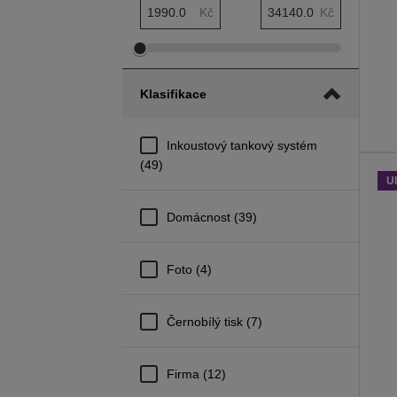
Minimální rozsah Cena
Maximální rozsah Cena
Kč
Kč
Upravit
Upravit
minimální
maximální
Klasifikace
rozsah
rozsah
Cena
Cena
Inkoustový tankový systém
(49)
Ul
Domácnost (39)
Foto (4)
Černobílý tisk (7)
Firma (12)