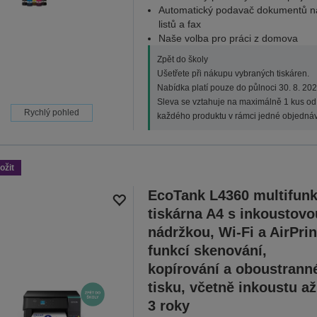
Automatický podavač dokumentů n
listů a fax
Naše volba pro práci z domova
Zpět do školy
Ušetřete při nákupu vybraných tiskáren.
Nabídka platí pouze do půlnoci 30. 8. 202
Sleva se vztahuje na maximálně 1 kus od
Rychlý pohled
každého produktu v rámci jedné objednáv
ožit
EcoTank L4360 multifunk
tiskárna A4 s inkoustovo
nádržkou, Wi-Fi a AirPrin
funkcí skenování,
kopírování a oboustrann
tisku, včetně inkoustu až
3 roky