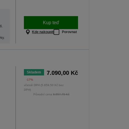
Kup teď
6.
Kde nakoupit
Porovnat
ky.
7.090,00 Kč
Skladem
-17%
,
včetně DPH (5.859,50 Kč bez
DPH)
Původní cena
8.557,75 Kč
m