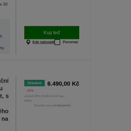
a 30
Kup teď
6.
Kde nakoupit
Porovnat
ky.
ční
6.490,00 Kč
Skladem
u
-26%
t, s
včetně DPH (5.363,64 Kč bez
DPH)
Původní cena
8.732,34 Kč
ého
 na