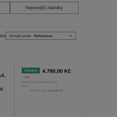
Nejnovější nabídky
ožek
Seřadit podle:
4.790,00 Kč
Skladem
4,
-15%
včetně DPH (3.958,68 Kč bez
DPH)
mi
Původní cena
5.623,60 Kč