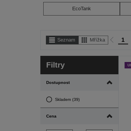
EcoTank
1
Seznam
Mřížka
Jít
na
předcho
Filtry
stranu
Ul
Dostupnost
Skladem (39)
Cena