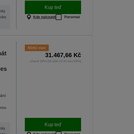
Kup teď
oky.
Kde nakoupit
Porovnat
ruku
Nízký stav
mát
31.467,66 Kč
včetně DPH (26.006,33 Kč bez DPH)
řes
ání
čkou
Kup teď
oky.