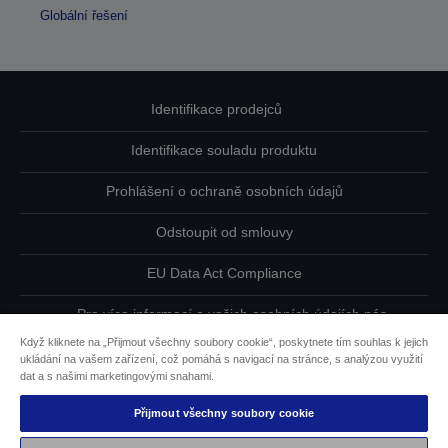
Globální řešení
Identifikace prodejců
Identifikace souladu produktu
Prohlášení o ochraně osobních údajů
Odstoupit od smlouvy
EU Data Act Compliance
Pro více informací o vašich osobních údajích nás
kontaktujte
Když kliknete na „Přijmout všechny soubory cookie“, poskytnete tím souhlas k jejich
ukládání na vašem zařízení, což pomáhá s navigací na stránce, s analýzou využití
Informace o souborech cookie
dat a s našimi marketingovými snahami.
Přijmout všechny soubory cookie
Závazek usnadnění přístupu společnosti Epson