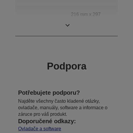
216 mm x 297
Skenovací oblast
mm (horizontálně
x vertikálně)
Podpora
Potřebujete podporu?
Najděte všechny často kladené otázky,
ovladače, manuály, software a informace o
záruce pro váš produkt.
Doporučené odkazy:
Ovladače a software