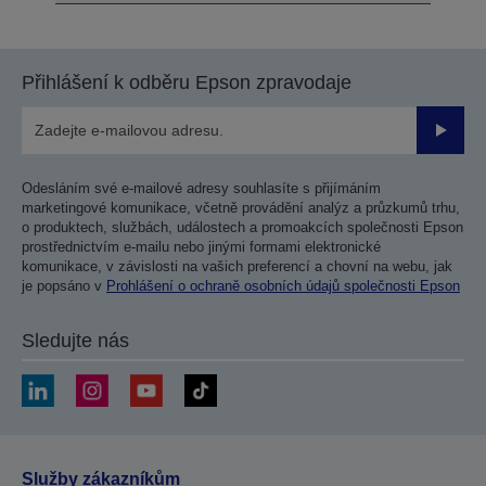
Přihlášení k odběru Epson zpravodaje
Odesla
Odesláním své e-mailové adresy souhlasíte s přijímáním
marketingové komunikace, včetně provádění analýz a průzkumů trhu,
o produktech, službách, událostech a promoakcích společnosti Epson
prostřednictvím e-mailu nebo jinými formami elektronické
komunikace, v závislosti na vašich preferencí a chovní na webu, jak
je popsáno v
Prohlášení o ochraně osobních údajů společnosti Epson
Sledujte nás
Služby zákazníkům