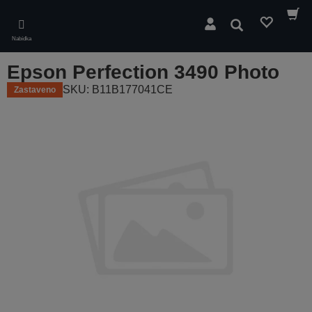
Skip
to
Hledat
main
Nabídka
content
Epson Perfection 3490 Photo
SKU: B11B177041CE
Zastaveno