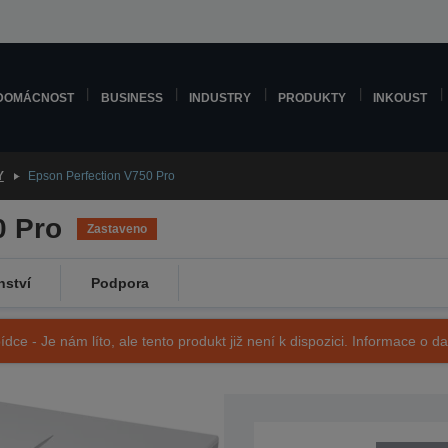
DOMÁCNOST
BUSINESS
INDUSTRY
PRODUKTY
INKOUST
Y
Epson Perfection V750 Pro
0 Pro
Zastaveno
nství
Podpora
ídce - Je nám líto, ale tento produkt již není k dispozici. Informace o d
SKU: B11B178071CN