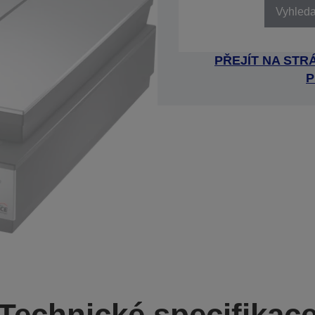
Vyhledat
PŘEJÍT NA ST
P
Technické specifikac