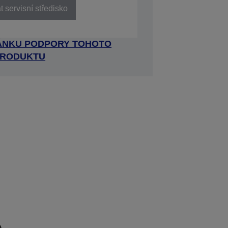
 servisní středisko
RÁNKU PODPORY TOHOTO
RODUKTU
e