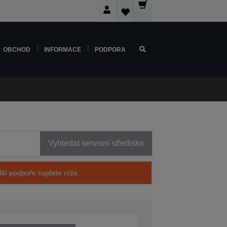
OBCHOD
INFORMACE
PODPORA
Vyhledat servisní středisko
alší podpoře najdete níže.