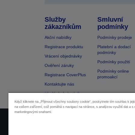
Služby
Smluvní
zákazníkům
podmínky
Akční nabídky
Podmínky prodeje
Registrace produktu
Platební a dodací
podmínky
Vrácení objednávky
Podmínky použití
Ověření záruky
Podmínky online
Registrace CoverPlus
promoakcí
Kontaktujte nás
Hledání obchodníka
Když kliknete na „Přijmout všechny soubory cookie“, poskytnete tím souhlas k jeji
na vašem zařízení, což pomáhá s navigací na stránce, s analýzou využití dat a s 
marketingovými snahami.
Identifikace prodejců
Identifikace sou
Pro více informací o vašich osobních ú