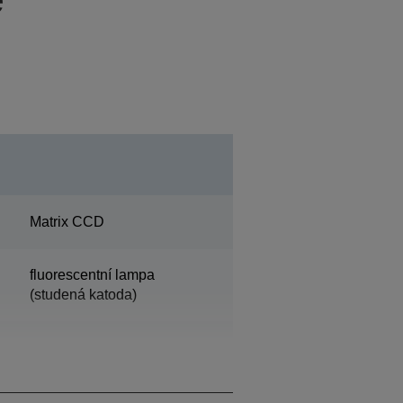
Matrix CCD
fluorescentní lampa
(studená katoda)
Fixed documents and
moving carriage