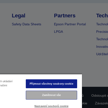
Legal
Partners
Tech
Safety Data Sheets
Epson Partner Portal
Technol
LPGA
Precisi
Technol
Inovati
Udržite
ch ukládání
Přijmout všechny soubory cookie
našimi
Zamítnout vše
ladu produktu
Prohlášení o ochraně osobních údajů
Odstoupit 
dajích nás kontaktujte
Informace o souborech cookie
Závazek
Nastavení souborů cookie