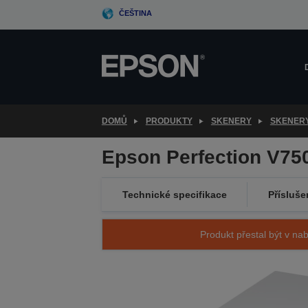
Skip
ČEŠTINA
to
main
content
DOMŮ
PRODUKTY
SKENERY
SKENER
Epson Perfection V75
Technické specifikace
Přísluše
Produkt přestal být v nab