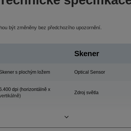
hou být změněny bez předchozího upozornění.
Skener
Skener s plochým ložem
Optical Sensor
6.400 dpi (horizontálně x
Zdroj světla
vertikálně)
Main6.400 dpi x Sub9.600
Scanning Method
dpi