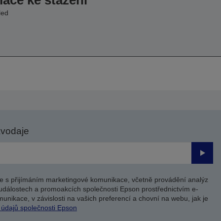
mace ke stažení
led
avodaje
Odesl
e s přijímáním marketingové komunikace, včetně provádění analýz
událostech a promoakcích společnosti Epson prostřednictvím e-
unikace, v závislosti na vašich preferencí a chovní na webu, jak je
 údajů společnosti Epson