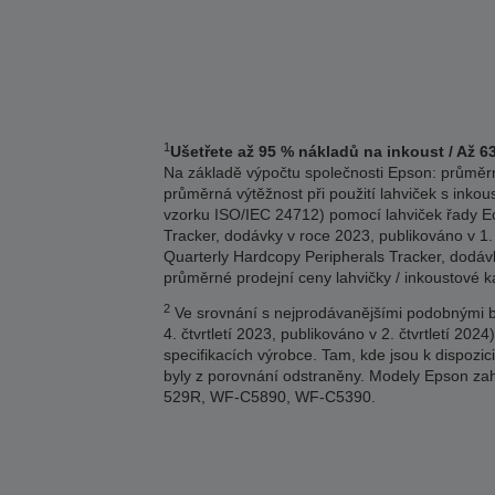
1
Ušetřete až 95 % nákladů na inkoust / Až 6
Na základě výpočtu společnosti Epson: průměrn
průměrná výtěžnost při použití lahviček s inkou
vzorku ISO/IEC 24712) pomocí lahviček řady Eco
Tracker, dodávky v roce 2023, publikováno v 1.
Quarterly Hardcopy Peripherals Tracker, dodávk
průměrné prodejní ceny lahvičky / inkoustové 
2
Ve srovnání s nejprodávanějšími podobnými ba
4. čtvrtletí 2023, publikováno v 2. čtvrtletí 
specifikacích výrobce. Tam, kde jsou k dispozi
byly z porovnání odstraněny. Modely Epson
529R, WF-C5890, WF-C5390.