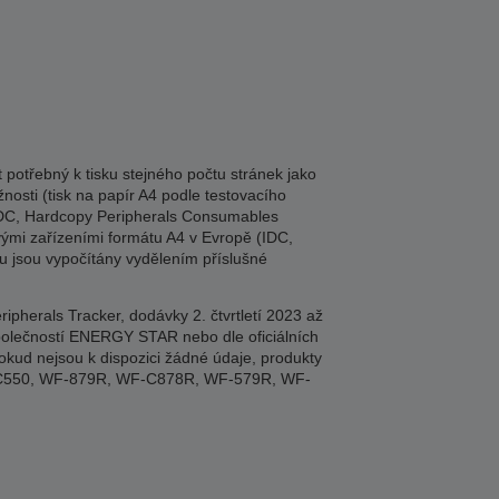
potřebný k tisku stejného počtu stránek jako
nosti (tisk na papír A4 podle testovacího
 (IDC, Hardcopy Peripherals Consumables
vými zařízeními formátu A4 v Evropě (IDC,
ku jsou vypočítány vydělením příslušné
herals Tracker, dodávky 2. čtvrtletí 2023 až
 společností ENERGY STAR nebo dle oficiálních
okud nejsou k dispozici žádné údaje, produkty
M-C550, WF-879R, WF-C878R, WF-579R, WF-