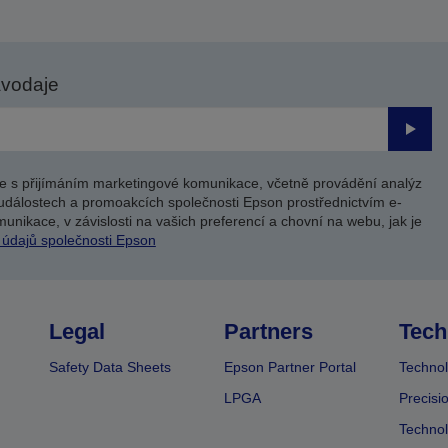
avodaje
Odesl
e s přijímáním marketingové komunikace, včetně provádění analýz
událostech a promoakcích společnosti Epson prostřednictvím e-
unikace, v závislosti na vašich preferencí a chovní na webu, jak je
 údajů společnosti Epson
Legal
Partners
Tech
Safety Data Sheets
Epson Partner Portal
Technol
LPGA
Precisi
Technol