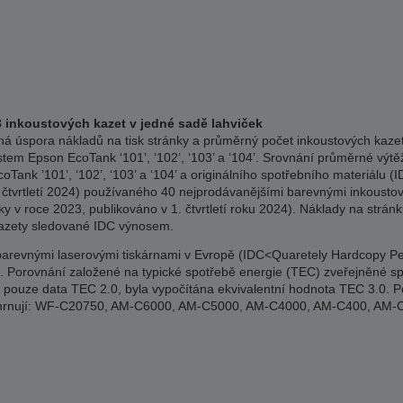
3 inkoustových kazet v jedné sadě lahviček
á úspora nákladů na tisk stránky a průměrný počet inkoustových kazet 
stem Epson EcoTank ‘101’, ‘102’, ‘103’ a ‘104’. Srovnání průměrné výtěž
Tank ’101’, ‘102’, ‘103’ a ‘104’ a originálního spotřebního materiálu
 čtvrtletí 2024) používaného 40 nejprodávanějšími barevnými inkousto
y v roce 2023, publikováno v 1. čtvrtletí roku 2024). Náklady na strán
kazety sledované IDC výnosem.
revnými laserovými tiskárnami v Evropě (IDC<Quaretely Hardcopy Perip
2024). Porovnání založené na typické spotřebě energie (TEC) zveřejněné
ci pouze data TEC 2.0, byla vypočítána ekvivalentní hodnota TEC 3.0. P
 zahrnují: WF-C20750, AM-C6000, AM-C5000, AM-C4000, AM-C400, A