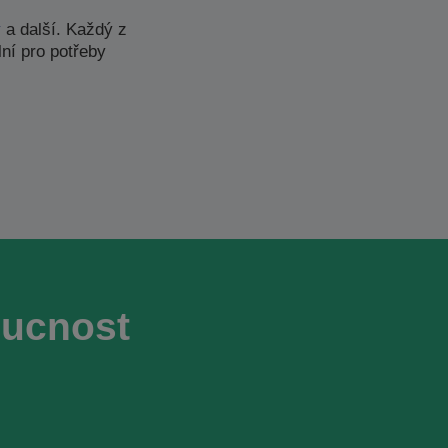
y
a další. Každý z
ní pro potřeby
oucnost