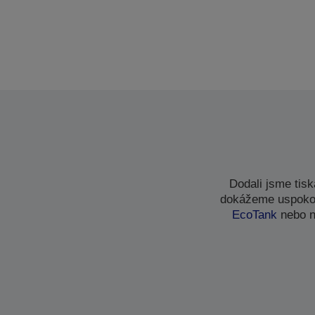
Dodali jsme tis
dokážeme uspokoji
EcoTank
nebo n