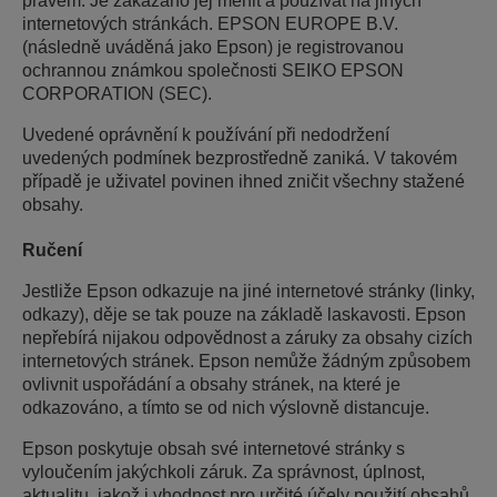
právem. Je zakázáno jej měnit a používat na jiných
internetových stránkách. EPSON EUROPE B.V.
(následně uváděná jako Epson) je registrovanou
ochrannou známkou společnosti SEIKO EPSON
CORPORATION (SEC).
Uvedené oprávnění k používání při nedodržení
uvedených podmínek bezprostředně zaniká. V takovém
případě je uživatel povinen ihned zničit všechny stažené
obsahy.
Ručení
Jestliže Epson odkazuje na jiné internetové stránky (linky,
odkazy), děje se tak pouze na základě laskavosti. Epson
nepřebírá nijakou odpovědnost a záruky za obsahy cizích
internetových stránek. Epson nemůže žádným způsobem
ovlivnit uspořádání a obsahy stránek, na které je
odkazováno, a tímto se od nich výslovně distancuje.
Epson poskytuje obsah své internetové stránky s
vyloučením jakýchkoli záruk. Za správnost, úplnost,
aktualitu, jakož i vhodnost pro určité účely použití obsahů