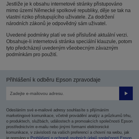
Jestliže je k obsahu internetové stránky přistupováno
mimo území Německé spolkové republiky, děje se tak na
vlastní riziko přistupujícího uživatele. Za dodržení
národních zákonů je odpovědný sám uživatel.
Uvedené podmínky platí ve své příslušné aktuální verzi.
Obsahuje-li internetová stránka speciální klauzule, potom
tyto předcházejí uvedeným všeobecným závazným
podmínkám pro použití.
Přihlášení k odběru Epson zpravodaje
Odesla
Odesláním své e-mailové adresy souhlasíte s přijímáním
marketingové komunikace, včetně provádění analýz a průzkumů trhu,
o produktech, službách, událostech a promoakcích společnosti Epson
prostřednictvím e-mailu nebo jinými formami elektronické
komunikace, v závislosti na vašich preferencí a chovní na webu, jak
je popsáno v
Prohlášení o ochraně osobních údajů společnosti Epson