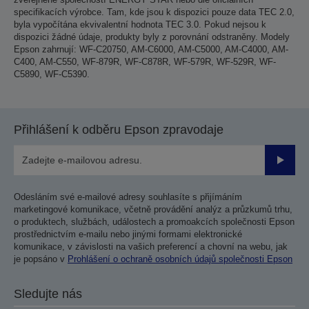
specifikacích výrobce. Tam, kde jsou k dispozici pouze data TEC 2.0,
byla vypočítána ekvivalentní hodnota TEC 3.0. Pokud nejsou k
dispozici žádné údaje, produkty byly z porovnání odstraněny. Modely
Epson zahrnují: WF-C20750, AM-C6000, AM-C5000, AM-C4000, AM-
C400, AM-C550, WF-879R, WF-C878R, WF-579R, WF-529R, WF-
C5890, WF-C5390.
Přihlášení k odběru Epson zpravodaje
Odesla
Odesláním své e-mailové adresy souhlasíte s přijímáním
marketingové komunikace, včetně provádění analýz a průzkumů trhu,
o produktech, službách, událostech a promoakcích společnosti Epson
prostřednictvím e-mailu nebo jinými formami elektronické
komunikace, v závislosti na vašich preferencí a chovní na webu, jak
je popsáno v
Prohlášení o ochraně osobních údajů společnosti Epson
Sledujte nás