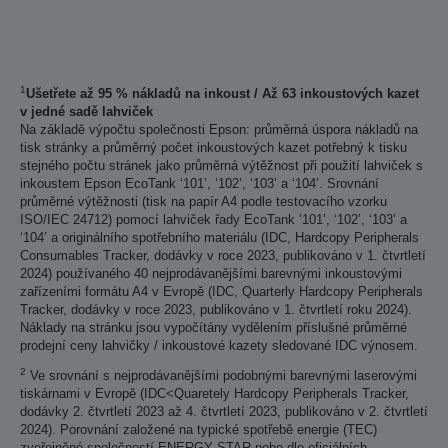
1
Ušetřete až 95 % nákladů na inkoust / Až 63 inkoustových kazet
v jedné sadě lahviček
Na základě výpočtu společnosti Epson: průměrná úspora nákladů na
tisk stránky a průměrný počet inkoustových kazet potřebný k tisku
stejného počtu stránek jako průměrná výtěžnost při použití lahviček s
inkoustem Epson EcoTank ‘101’, ‘102’, ‘103’ a ‘104’. Srovnání
průměrné výtěžnosti (tisk na papír A4 podle testovacího vzorku
ISO/IEC 24712) pomocí lahviček řady EcoTank ’101’, ‘102’, ‘103’ a
‘104’ a originálního spotřebního materiálu (IDC, Hardcopy Peripherals
Consumables Tracker, dodávky v roce 2023, publikováno v 1. čtvrtletí
2024) používaného 40 nejprodávanějšími barevnými inkoustovými
zařízeními formátu A4 v Evropě (IDC, Quarterly Hardcopy Peripherals
Tracker, dodávky v roce 2023, publikováno v 1. čtvrtletí roku 2024).
Náklady na stránku jsou vypočítány vydělením příslušné průměrné
prodejní ceny lahvičky / inkoustové kazety sledované IDC výnosem.
2
Ve srovnání s nejprodávanějšími podobnými barevnými laserovými
tiskárnami v Evropě (IDC<Quaretely Hardcopy Peripherals Tracker,
dodávky 2. čtvrtletí 2023 až 4. čtvrtletí 2023, publikováno v 2. čtvrtletí
2024). Porovnání založené na typické spotřebě energie (TEC)
zveřejněné společností ENERGY STAR nebo dle oficiálních