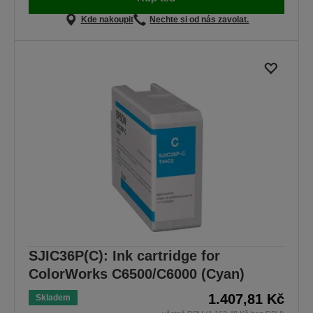
Kde nakoupit
Nechte si od nás zavolat.
SJIC36P(C): Ink cartridge for
ColorWorks C6500/C6000 (Cyan)
1.407,81 Kč
Skladem