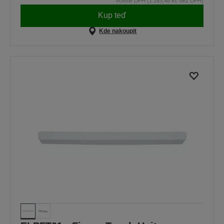
včetně DPH (1.163,48 Kč bez DPH)
Kup teď
Kde nakoupit