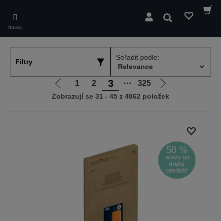
Skip
to
Hledat
main
Nabídka
content
Seřadit podle:
Filtry
3
1
2
⋯
325
Jít
Jít
Zobrazují se 31 - 45 z 4862 položek
na
na
předchozí
další
stranu
stranu