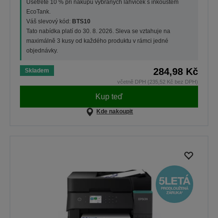
Ušetřete 10 % při nákupu vybraných lahviček s inkoustem
EcoTank.
Váš slevový kód:
BTS10
Tato nabídka platí do 30. 8. 2026. Sleva se vztahuje na
maximálně 3 kusy od každého produktu v rámci jedné
objednávky.
284,98 Kč
Skladem
včetně DPH (235,52 Kč bez DPH)
Kup teď
Kde nakoupit