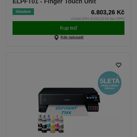
ELPFT01 - Finger Touch Unit
6.803,26 Kč
Skladem
včetně DPH (5.622,53 Kč bez DPH)
Kup teď
Kde nakoupit