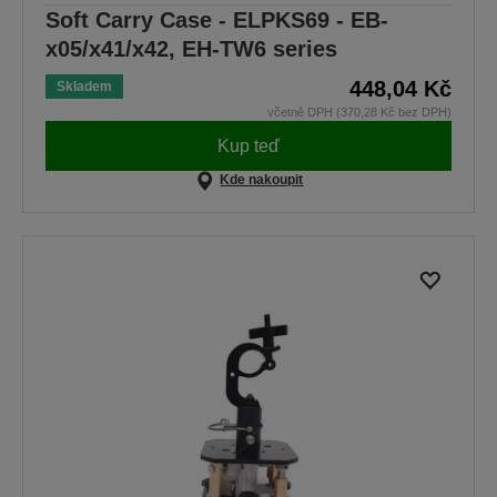
Soft Carry Case - ELPKS69 - EB-
x05/x41/x42, EH-TW6 series
448,04 Kč
Skladem
včetně DPH (370,28 Kč bez DPH)
Kup teď
Kde nakoupit