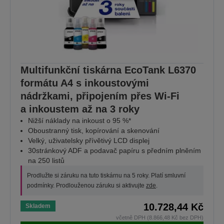
Multifunkční tiskárna EcoTank L6370
formátu A4 s inkoustovými
nádržkami, připojením přes Wi-Fi
a inkoustem až na 3 roky
Nižší náklady na inkoust o 95 %*
Oboustranný tisk, kopírování a skenování
Velký, uživatelsky přívětivý LCD displej
30stránkový ADF a podavač papíru s předním plněním
na 250 listů
Prodlužte si záruku na tuto tiskárnu na 5 roky. Platí smluvní
podmínky. Prodlouženou záruku si aktivujte
zde
.
10.728,44 Kč
Skladem
včetně DPH (8.866,48 Kč bez DPH)