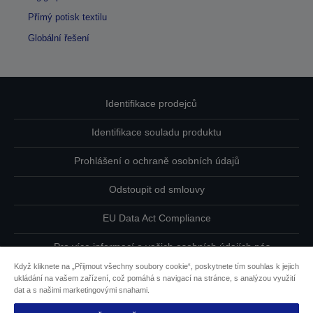
Přímý potisk textilu
Globální řešení
Identifikace prodejců
Identifikace souladu produktu
Prohlášení o ochraně osobních údajů
Odstoupit od smlouvy
EU Data Act Compliance
Pro více informací o vašich osobních údajích nás
kontaktujte
Když kliknete na „Přijmout všechny soubory cookie“, poskytnete tím souhlas k jejich
ukládání na vašem zařízení, což pomáhá s navigací na stránce, s analýzou využití
Informace o souborech cookie
dat a s našimi marketingovými snahami.