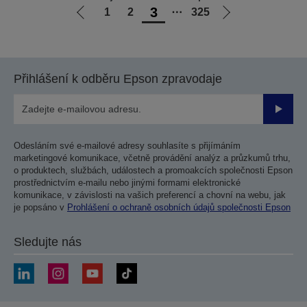
3
1
2
⋯
325
Jít
Jít
na
na
předchozí
další
stranu
stranu
Přihlášení k odběru Epson zpravodaje
Odesla
Odesláním své e-mailové adresy souhlasíte s přijímáním
marketingové komunikace, včetně provádění analýz a průzkumů trhu,
o produktech, službách, událostech a promoakcích společnosti Epson
prostřednictvím e-mailu nebo jinými formami elektronické
komunikace, v závislosti na vašich preferencí a chovní na webu, jak
je popsáno v
Prohlášení o ochraně osobních údajů společnosti Epson
Sledujte nás