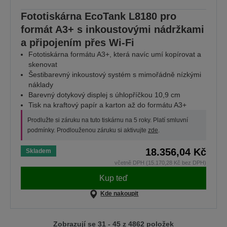
Fototiskárna EcoTank L8180 pro
formát A3+ s inkoustovými nádržkami
a připojením přes Wi-Fi
Fototiskárna formátu A3+, která navíc umí kopírovat a
skenovat
Šestibarevný inkoustový systém s mimořádně nízkými
náklady
Barevný dotykový displej s úhlopříčkou 10,9 cm
Tisk na kraftový papír a karton až do formátu A3+
Prodlužte si záruku na tuto tiskárnu na 5 roky. Platí smluvní
podmínky. Prodlouženou záruku si aktivujte
zde
.
18.356,04 Kč
Skladem
včetně DPH (15.170,28 Kč bez DPH)
Kup teď
Kde nakoupit
Zobrazují se 31 - 45 z 4862 položek