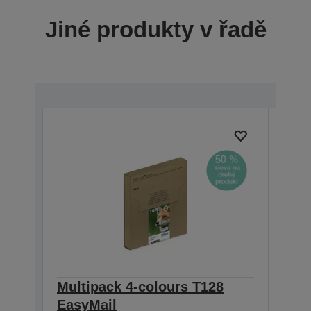
Jiné produkty v řadě
Multipack 4-colours T128
Sin
EasyMail
DURA