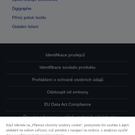
Digigraphie
Přímý potisk textilu
Globální řešení
Identifikace prodejců
Identifikace souladu produktu
Prohlášení o ochraně osobních údajů
Odstoupit od smlouvy
EU Data Act Compliance
Pro více informací o vašich osobních údajích nás
kontaktujte
Když kliknete na „Přijmout všechny soubory cookie“, poskytnete tím souhlas k jejich
ukládání na vašem zařízení, což pomáhá s navigací na stránce, s analýzou využití