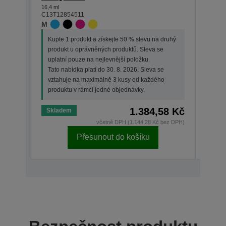
16,4 ml
5,9 ml
C13T12854511
C13T1
M
M
Kupte 1 produkt a získejte 50 % slevu na druhý
Kupt
produkt u oprávněných produktů. Sleva se
prod
uplatní pouze na nejlevnější položku.
upla
Tato nabídka platí do 30. 8. 2026. Sleva se
Tato 
vztahuje na maximálně 3 kusy od každého
vzta
produktu v rámci jedné objednávky.
prod
1.384,58 Kč
Skladem
Skla
včetně DPH (1.144,28 Kč bez DPH)
Přesunout do košíku