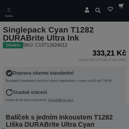
Skip
to
Hledat
main
Nabídka
content
Singlepack Cyan T1282
DURABrite Ultra Ink
SKU: C13T12824012
Skladem
333,21 Kč
včetně DPH (275,38 Kč bez DPH)
Doprava zdarma standardní
Bezplatné standardní doručení všech objednávek s cenou vyšší než 740 Kč
Snadné vrácení
Vraťte do 30 dnů od doručení.
Dozvědět se více
Balíček s jedním inkoustem T1282
Liška DURABrite Ultra Cyan