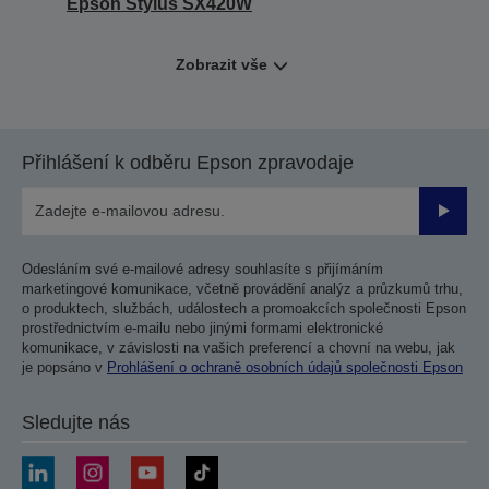
Epson Stylus SX420W
Zobrazit vše
Přihlášení k odběru Epson zpravodaje
Odesla
Odesláním své e-mailové adresy souhlasíte s přijímáním
marketingové komunikace, včetně provádění analýz a průzkumů trhu,
o produktech, službách, událostech a promoakcích společnosti Epson
prostřednictvím e-mailu nebo jinými formami elektronické
komunikace, v závislosti na vašich preferencí a chovní na webu, jak
je popsáno v
Prohlášení o ochraně osobních údajů společnosti Epson
Sledujte nás