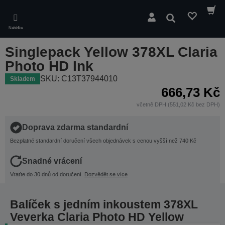
Skip
to
Hledat
main
Nabídka
content
Singlepack Yellow 378XL Claria
Photo HD Ink
SKU: C13T37944010
Skladem
666,73 Kč
včetně DPH (551,02 Kč bez DPH)
Doprava zdarma standardní
Bezplatné standardní doručení všech objednávek s cenou vyšší než 740 Kč
Snadné vrácení
Vraťte do 30 dnů od doručení.
Dozvědět se více
Balíček s jedním inkoustem 378XL
Veverka Claria Photo HD Yellow