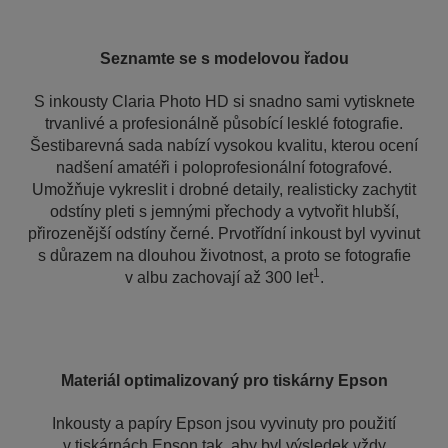
Seznamte se s modelovou řadou
S inkousty Claria Photo HD si snadno sami vytisknete
trvanlivé a profesionálně působící lesklé fotografie.
Šestibarevná sada nabízí vysokou kvalitu, kterou ocení
nadšení amatéři i poloprofesionální fotografové.
Umožňuje vykreslit i drobné detaily, realisticky zachytit
odstíny pleti s jemnými přechody a vytvořit hlubší,
přirozenější odstíny černé. Prvotřídní inkoust byl vyvinut
s důrazem na dlouhou životnost, a proto se fotografie
1
v albu zachovají až 300 let
.
Materiál optimalizovaný pro tiskárny Epson
Inkousty a papíry Epson jsou vyvinuty pro použití
v tiskárnách Epson tak, aby byl výsledek vždy