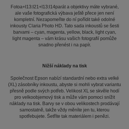
Fotoa+I13:I21+I13:I14parát a objektivy máte vybrané,
ale vaše fotografická výbava ještě přece jen není
kompletní. Nezapomeňte do ní pořídit také odolné
inkousty Claria Photo HD. Tato sada inkoustů se šesti
barvami – cyan, magenta, yellow, black, light cyan,
light magenta – vám krásu vašich fotografií pomůže
snadno přenést i na papír.
Nižší náklady na tisk
Společnost Epson nabízí standardní nebo extra velké
(XL) zásobníky inkoustu, abyste si mohli vybrat variantu
přesně podle svých potřeb. Velikost XL se skvěle hodí
pro velkoobjemový tisk a může vám pomoci snížit
náklady na tisk. Barvy se v obou velikostech prodávají
samostatně, takže vždy měníte jen tu, kterou
spotřebujete. Šetříte tak materiálem i penězi.