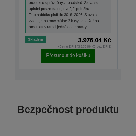
produkt u oprávněných produktů. Sleva se
upla
uplatní pouze na nejlevnější položku.
Tato 
Tato nabídka platí do 30. 8. 2026. Sleva se
vzta
vztahuje na maximálně 3 kusy od každého
prod
produktu v rámci jedné objednávky.
3.976,04 Kč
Skladem
Skla
včetně DPH (3.285,98 Kč bez DPH)
Přesunout do košíku
Bezpečnost produktu