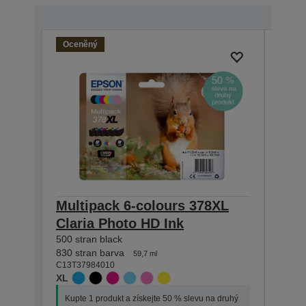
Oceněný
Multipack 6-colours 378XL
Sin
Claria Photo HD Ink
Clar
500 stran black
830 s
C13T3
830 stran barva
59,7 ml
XL
C13T37984010
XL
Kupt
Kupte 1 produkt a získejte 50 % slevu na druhý
prod