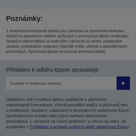
Poznámky:
1. Hodnocení trvanlivosti výtisků jsou založena na zrychleném testování
výtisků na speciálních médiích uložených v archivačních fóliích ve fotoalbu.
Skutečná stálost výtisku se bude lišit v závislosti na médiu, vytisknutém
obrázku, podmínkách vystavení, intenzitě světla, vlhkosti a atmosférických
podmínkách. Společnost Epson nezaručuje životnost výtisků.
Přihlášení k odběru Epson zpravodaje
Odesla
Odesláním své e-mailové adresy souhlasíte s přijímáním
marketingové komunikace, včetně provádění analýz a průzkumů trhu,
o produktech, službách, událostech a promoakcích společnosti Epson
prostřednictvím e-mailu nebo jinými formami elektronické
komunikace, v závislosti na vašich preferencí a chovní na webu, jak
je popsáno v
Prohlášení o ochraně osobních údajů společnosti Epson