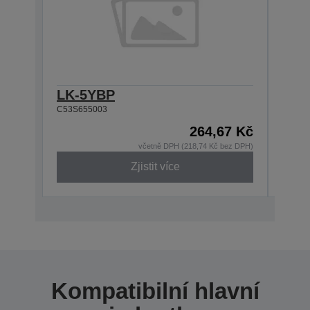
LK-5YBP
LK-
C53S655003
C53S6
264,67 Kč
včetně DPH (218,74 Kč bez DPH)
Zjistit více
Kompatibilní hlavní