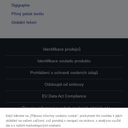
Digigraphie
Přímý potisk textilu
Globální řešení
Identifikace prodejců
Identifikace souladu produktu
Prohlášení o ochraně osobních údajů
Odstoupit od smlouvy
EU Data Act Compliance
Pro více informací o vašich osobních údajích nás
kontaktujte
Když kliknete na „Přijmout všechny soubory cookie“, poskytnete tím souhlas k jejich
ukládání na vašem zařízení, což pomáhá s navigací na stránce, s analýzou využití
Informace o souborech cookie
dat a s našimi marketingovými snahami.