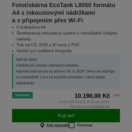
Fototiskárna EcoTank L8050 formátu
A4 s inkoustovými nádržkami
a s připojením přes Wi-Fi
Fototiskárna A4
Šestibarevný inkoustový systém s mimořádně nízkými
náklady
Tisk na CD, DVD a ID karty z PVC
Ideální pro nadšené fotografy
Zpět do školy
Ušetřete při nákupu vybraných tiskáren.
Nabídka platí pouze do půlnoci 30. 8. 2026. Sleva se vztahuje
na maximálně 1 kus od každého produktu v rámci jedné
objednávky.
10.190,00 Kč
Skladem
-14%
včetně DPH (8.421,49 Kč bez DPH)
Původní cena
11.800,22 Kč
Kup teď
Kde nakoupit
Porovnat