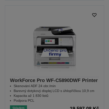
WorkForce Pro WF-C5890DWF Printer
Skenování ADF 24 obr./min
Barevný dotykový displej LCD s úhlopříčkou 10,9 cm
Kapacita až 1 830 listů
Podpora PCL
19.597,08 Kč
Skladem