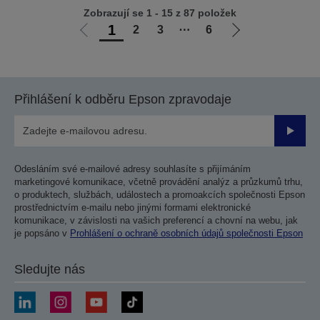
Zobrazují se 1 - 15 z 87 položek
1
2
3
⋯
6
Jít
Jít
na
na
předchozí
další
stranu
stranu
Přihlášení k odběru Epson zpravodaje
Odesla
Odesláním své e-mailové adresy souhlasíte s přijímáním
marketingové komunikace, včetně provádění analýz a průzkumů trhu,
o produktech, službách, událostech a promoakcích společnosti Epson
prostřednictvím e-mailu nebo jinými formami elektronické
komunikace, v závislosti na vašich preferencí a chovní na webu, jak
je popsáno v
Prohlášení o ochraně osobních údajů společnosti Epson
Sledujte nás