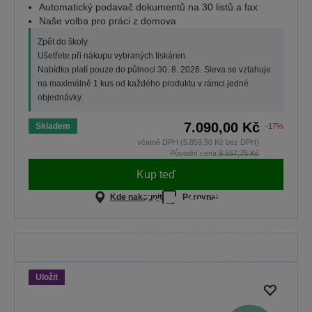
Automatický podavač dokumentů na 30 listů a fax
Naše volba pro práci z domova
Zpět do školy
Ušetřete při nákupu vybraných tiskáren.
Nabídka platí pouze do půlnoci 30. 8. 2026. Sleva se vztahuje
na maximálně 1 kus od každého produktu v rámci jedné
objednávky.
7.090,00 Kč
Skladem
-17%
včetně DPH (5.859,50 Kč bez DPH)
Původní cena
8.557,75 Kč
Kup teď
Zpět do školy
Kde nakoupit
Porovnat
Ušetřete při nákupu vybraných
tiskáren. Nabídka platí pouze do
půlnoci 30. 8. 2026.
Uložit
ZOBRAZIT VŠECHNY
NABÍDKY