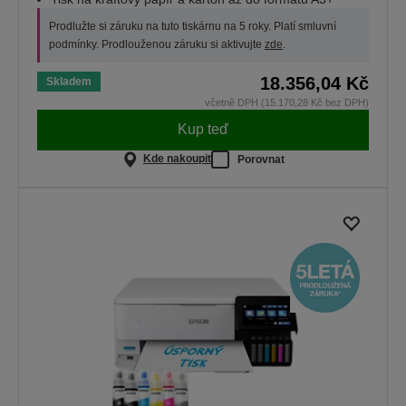
Prodlužte si záruku na tuto tiskárnu na 5 roky. Platí smluvní
podmínky. Prodlouženou záruku si aktivujte
zde
.
18.356,04 Kč
Skladem
včetně DPH (15.170,28 Kč bez DPH)
Kup teď
Kde nakoupit
Porovnat