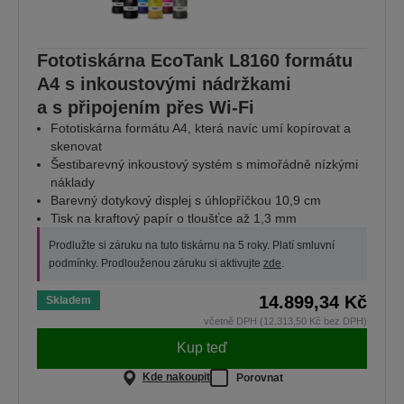
Fototiskárna EcoTank L8160 formátu
A4 s inkoustovými nádržkami
a s připojením přes Wi-Fi
Fototiskárna formátu A4, která navíc umí kopírovat a
skenovat
Šestibarevný inkoustový systém s mimořádně nízkými
náklady
Barevný dotykový displej s úhlopříčkou 10,9 cm
Tisk na kraftový papír o tloušťce až 1,3 mm
Prodlužte si záruku na tuto tiskárnu na 5 roky. Platí smluvní
podmínky. Prodlouženou záruku si aktivujte
zde
.
14.899,34 Kč
Skladem
včetně DPH (12.313,50 Kč bez DPH)
Kup teď
Kde nakoupit
Porovnat