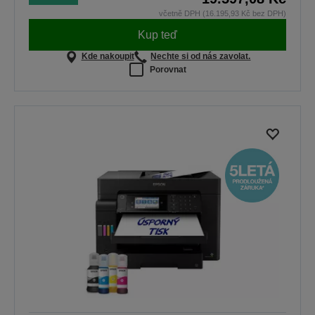
včetně DPH (16.195,93 Kč bez DPH)
Kup teď
Kde nakoupit
Nechte si od nás zavolat.
Porovnat