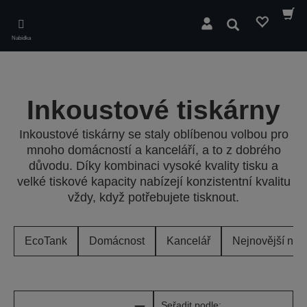
Skip
to
Hledat
main
Nabídka
content
Inkoustové tiskárny
Inkoustové tiskárny se staly oblíbenou volbou pro
mnoho domácností a kanceláří, a to z dobrého
důvodu. Díky kombinaci vysoké kvality tisku a
velké tiskové kapacity nabízejí konzistentní kvalitu
vždy, když potřebujete tisknout.
EcoTank
Domácnost
Kancelář
Nejnovější nab
Seřadit podle: