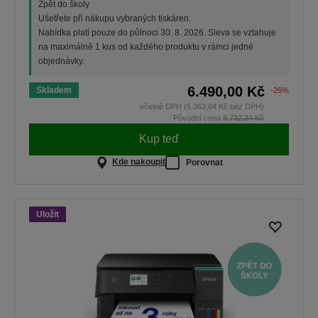
Zpět do školy
Ušetřete při nákupu vybraných tiskáren.
Nabídka platí pouze do půlnoci 30. 8. 2026. Sleva se vztahuje
na maximálně 1 kus od každého produktu v rámci jedné
objednávky.
6.490,00 Kč
Skladem
-26%
včetně DPH (5.363,64 Kč bez DPH)
Původní cena
8.732,34 Kč
Kup teď
Kde nakoupit
Porovnat
Uložit