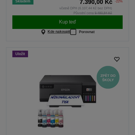
7.390,00 Kč
Skladem
-22%
včetně DPH (6.107,44 Kč bez DPH)
Původní cena
9.480,84 Kč
Kup teď
Kde nakoupit
Porovnat
Uložit