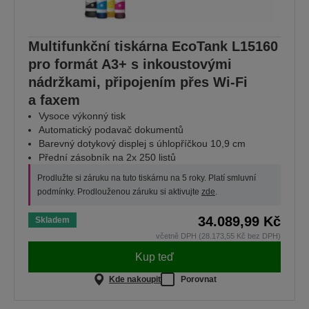
Multifunkční tiskárna EcoTank L15160
pro formát A3+ s inkoustovými
nádržkami, připojením přes Wi-Fi
a faxem
Vysoce výkonný tisk
Automatický podavač dokumentů
Barevný dotykový displej s úhlopříčkou 10,9 cm
Přední zásobník na 2x 250 listů
Prodlužte si záruku na tuto tiskárnu na 5 roky. Platí smluvní
podmínky. Prodlouženou záruku si aktivujte
zde
.
34.089,99 Kč
Skladem
včetně DPH (28.173,55 Kč bez DPH)
Kup teď
Kde nakoupit
Porovnat