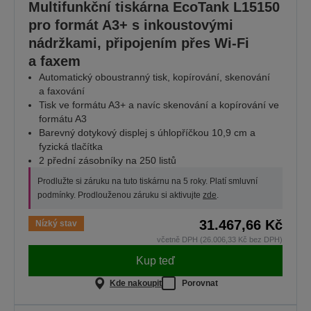
Multifunkční tiskárna EcoTank L15150
pro formát A3+ s inkoustovými
nádržkami, připojením přes Wi-Fi
a faxem
Automatický oboustranný tisk, kopírování, skenování
a faxování
Tisk ve formátu A3+ a navíc skenování a kopírování ve
formátu A3
Barevný dotykový displej s úhlopříčkou 10,9 cm a
fyzická tlačítka
2 přední zásobníky na 250 listů
Prodlužte si záruku na tuto tiskárnu na 5 roky. Platí smluvní
podmínky. Prodlouženou záruku si aktivujte
zde
.
31.467,66 Kč
Nízký stav
včetně DPH (26.006,33 Kč bez DPH)
Kup teď
Kde nakoupit
Porovnat