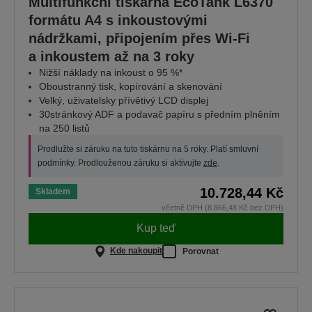
Multifunkční tiskárna EcoTank L6370
formátu A4 s inkoustovými
nádržkami, připojením přes Wi-Fi
a inkoustem až na 3 roky
Nižší náklady na inkoust o 95 %*
Oboustranný tisk, kopírování a skenování
Velký, uživatelsky přívětivý LCD displej
30stránkový ADF a podavač papíru s předním plněním
na 250 listů
Prodlužte si záruku na tuto tiskárnu na 5 roky. Platí smluvní
podmínky. Prodlouženou záruku si aktivujte
zde
.
10.728,44 Kč
Skladem
včetně DPH (8.866,48 Kč bez DPH)
Kup teď
Kde nakoupit
Porovnat