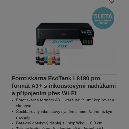
Fototiskárna EcoTank L8180 pro
formát A3+ s inkoustovými nádržkami
a připojením přes Wi-Fi
Fototiskárna formátu A3+, která navíc umí kopírovat a
skenovat
Šestibarevný inkoustový systém s mimořádně nízkými
náklady
Barevný dotykový displej s úhlopříčkou 10,9 cm
Tisk na kraftový papír a karton až do formátu A3+