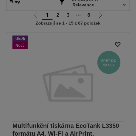
Filtry
1
2
3
⋯
6
Jít
Jít
Zobrazují se 1 - 15 z 87 položek
na
na
předchozí
další
stranu
stranu
Uložit
Nový
Multifunkční tiskárna EcoTank L3350
formátu A4, Wi-Fi a AirPrint,