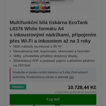
Multifunkční bílá tiskárna EcoTank
L6376 White formátu A4
s inkoustovými nádržkami, připojením
přes Wi-Fi a inkoustem až na 3 roky
Nižší náklady na inkoust o 95 %*
Oboustranný tisk, kopírování, skenování a faxování
Velký, uživatelsky přívětivý dotykový displej
30stránkový ADF a podavač papíru s předním plněním
na 250 listů
Prodlužte si záruku na tuto tiskárnu na 5 roky. Platí smluvní
podmínky. Prodlouženou záruku si aktivujte
zde
.
10.728,44 Kč
Skladem
včetně DPH (8.866,48 Kč bez DPH)
Kup teď