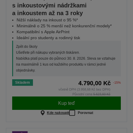
s inkoustovými nádržkami
a inkoustem až na 3 roky
Nižší náklady na inkoust o 95 %*
Minimálně o 25 % menší než konkurenční modely*
Kompatibilní s Apple AirPrint
Ideální pro studenty a rodinný tisk
Zpět do školy
Ušetřete při nákupu vybraných tiskáren.
Nabídka platí pouze do půlnoci 30. 8. 2026. Sleva se vztahuje
na maximálně 1 kus od každého produktu v rámci jedné
objednávky.
4.790,00 Kč
Skladem
-15%
včetně DPH (3.958,68 Kč bez DPH)
Původní cena
5.623,60 Kč
Kup teď
Kde nakoupit
Porovnat