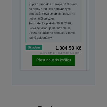
Kupte 1 produkt a získejte 50 % slevu
Kupte 1 p
na druhý produkt u oprávněných
na druhý
produktů. Sleva se uplatní pouze na
produktů.
nejlevnější položku.
nejlevněj
Tato nabídka platí do 30. 8. 2026.
Tato nabí
Sleva se vztahuje na maximálně
Sleva se
3 kusy od každého produktu v rámci
3 kusy od
jedné objednávky.
jedné ob
1.384,58 Kč
Skladem
Skladem
včetně DPH (1.144,28 Kč bez DPH)
Přesunout do košíku
Př