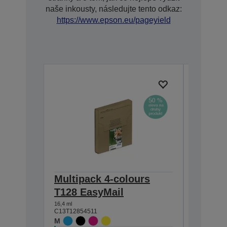
naše inkousty, následujte tento odkaz:
https://www.epson.eu/pageyield
Multipack 4-colours
Single
T128 EasyMail
DURABr
16,4 ml
5,9 ml
C13T12854511
C13T12814
M
M