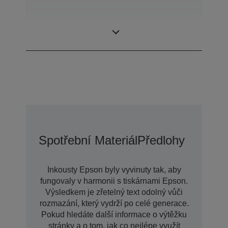
Inkoustová
DURABrite™
technologie
Ultra
Spotřební Materiál
Předlohy
Inkousty Epson byly vyvinuty tak, aby
fungovaly v harmonii s tiskárnami Epson.
Výsledkem je zřetelný text odolný vůči
rozmazání, který vydrží po celé generace.
Pokud hledáte další informace o výtěžku
stránky a o tom, jak co nejlépe využít