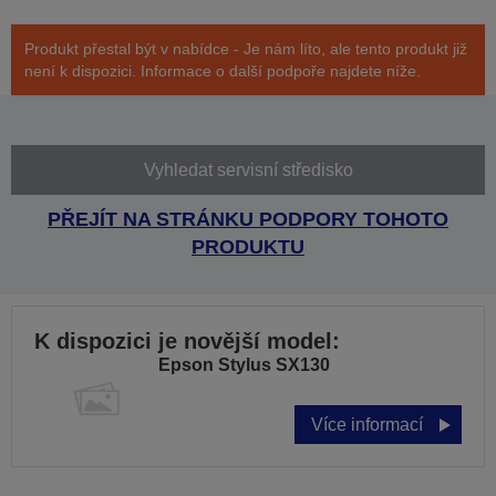
Produkt přestal být v nabídce - Je nám líto, ale tento produkt již
není k dispozici. Informace o další podpoře najdete níže.
Vyhledat servisní středisko
PŘEJÍT NA STRÁNKU PODPORY TOHOTO
PRODUKTU
K dispozici je novější model:
Epson Stylus SX130
Více informací