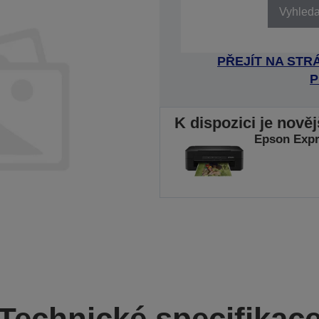
Vyhledat
PŘEJÍT NA ST
P
K dispozici je nově
Epson Exp
Technické specifikac