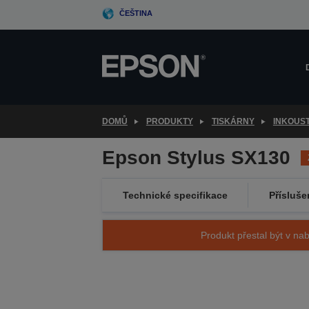
Skip
ČEŠTINA
to
main
content
DOMŮ
PRODUKTY
TISKÁRNY
INKOUS
Epson Stylus SX130
Technické specifikace
Přísluše
Produkt přestal být v nab