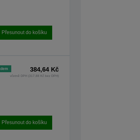
Přesunout do košíku
384,64 Kč
adem
včetně DPH (317,88 Kč bez DPH)
Přesunout do košíku