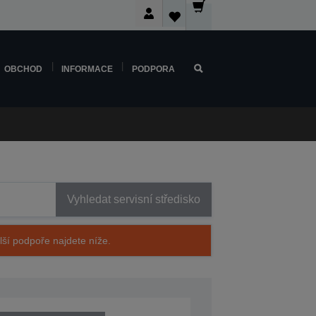
OBCHOD
INFORMACE
PODPORA
Vyhledat servisní středisko
alší podpoře najdete níže.