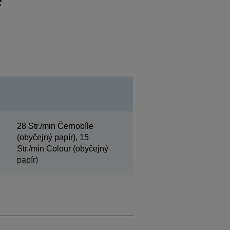
28 Str./min Černobíle
(obyčejný papír), 15
Str./min Colour (obyčejný
papír)
Černá, Azurová, Žlutá,
Purpurová