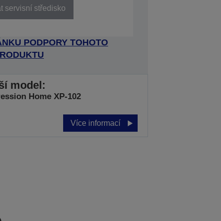
 servisní středisko
RÁNKU PODPORY TOHOTO
RODUKTU
jší model:
ression Home XP-102
Více informací
e