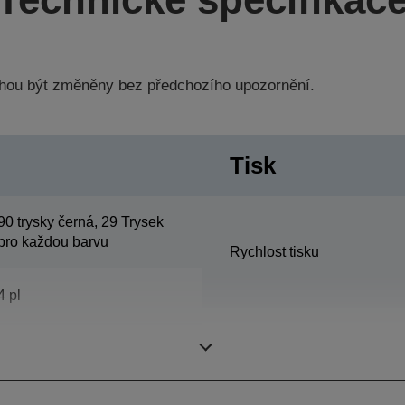
hou být změněny bez předchozího upozornění.
Tisk
90 trysky černá, 29 Trysek
pro každou barvu
Rychlost tisku
4 pl
Barvy
DURABrite™ Ultra