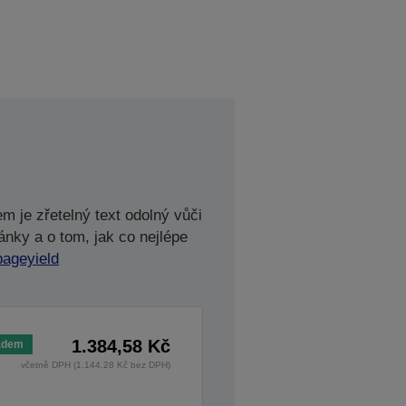
m je zřetelný text odolný vůči
ánky a o tom, jak co nejlépe
pageyield
1.384,58 Kč
adem
včetně DPH (1.144,28 Kč bez DPH)