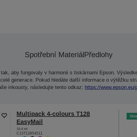
Spotřební Materiál
Předlohy
tak, aby fungovaly v harmonii s tiskárnami Epson. Výsledke
celé generace. Pokud hledáte další informace o výtěžku str
aše inkousty, následujte tento odkaz:
https://www.epson.eu/
Multipack 4-colours T128
Skl
EasyMail
16,4 ml
C13T12854511