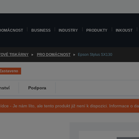
DOMÁCNOST
BUSINESS
INDUSTRY
PRODUKTY
INKOUST
TOVÉ TISKÁRNY
PRO DOMÁCNOST
Epson Stylus SX130
Zastaveno
nství
Podpora
ídce - Je nám líto, ale tento produkt již není k dispozici. Informace o d
SKU: C11CB54303