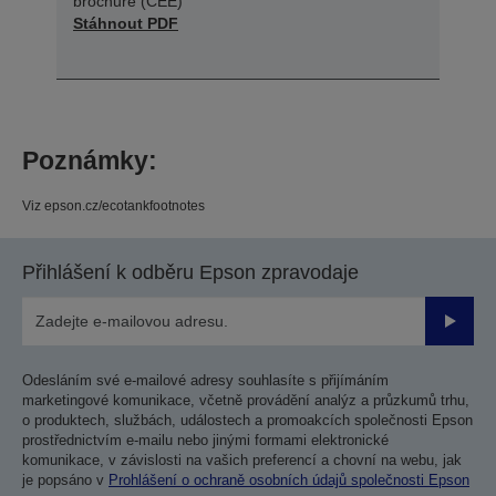
brochure (CEE)
Stáhnout PDF
Poznámky:
Viz epson.cz/ecotankfootnotes
Přihlášení k odběru Epson zpravodaje
Odesla
Odesláním své e-mailové adresy souhlasíte s přijímáním
marketingové komunikace, včetně provádění analýz a průzkumů trhu,
o produktech, službách, událostech a promoakcích společnosti Epson
prostřednictvím e-mailu nebo jinými formami elektronické
komunikace, v závislosti na vašich preferencí a chovní na webu, jak
je popsáno v
Prohlášení o ochraně osobních údajů společnosti Epson