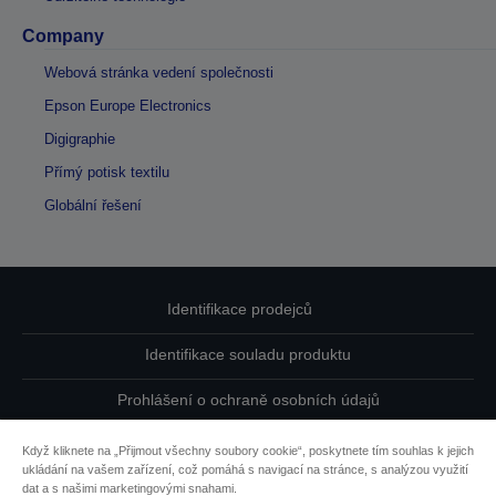
Company
Webová stránka vedení společnosti
Epson Europe Electronics
Digigraphie
Přímý potisk textilu
Globální řešení
Identifikace prodejců
Identifikace souladu produktu
Prohlášení o ochraně osobních údajů
Odstoupit od smlouvy
Když kliknete na „Přijmout všechny soubory cookie“, poskytnete tím souhlas k jejich
ukládání na vašem zařízení, což pomáhá s navigací na stránce, s analýzou využití
dat a s našimi marketingovými snahami.
EU Data Act Compliance