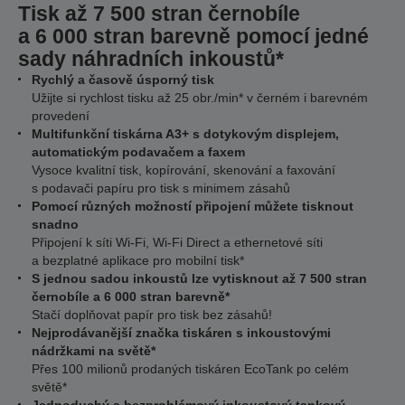
Tisk až 7 500 stran černobíle
a 6 000 stran barevně pomocí jedné
sady náhradních inkoustů*
Rychlý a časově úsporný tisk
Užijte si rychlost tisku až 25 obr./min* v černém i barevném
provedení
Multifunkční tiskárna A3+ s dotykovým displejem,
automatickým podavačem a faxem
Vysoce kvalitní tisk, kopírování, skenování a faxování
s podavači papíru pro tisk s minimem zásahů
Pomocí různých možností připojení můžete tisknout
snadno
Připojení k síti Wi-Fi, Wi-Fi Direct a ethernetové síti
a bezplatné aplikace pro mobilní tisk*
S jednou sadou inkoustů lze vytisknout až 7 500 stran
černobíle a 6 000 stran barevně*
Stačí doplňovat papír pro tisk bez zásahů!
Nejprodávanější značka tiskáren s inkoustovými
nádržkami na světě*
Přes 100 milionů prodaných tiskáren EcoTank po celém
světě*