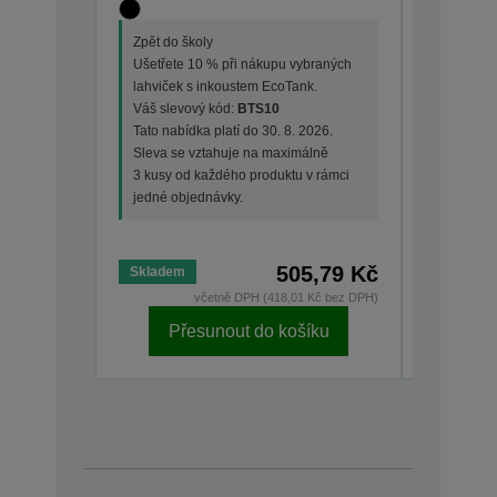
Zpět do školy
Zpět do š
Ušetřete 10 % při nákupu vybraných
Ušetřete
lahviček s inkoustem EcoTank.
lahviček 
Váš slevový kód:
BTS10
Váš slev
Tato nabídka platí do 30. 8. 2026.
Tato nabí
Sleva se vztahuje na maximálně
Sleva se
3 kusy od každého produktu v rámci
3 kusy od
jedné objednávky.
jedné ob
505,79 Kč
Skladem
Skladem
včetně DPH (418,01 Kč bez DPH)
Přesunout do košíku
Př