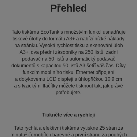
Přehled
Tato tiskárna EcoTank s množstvím funkcí usnadňuje
tiskové úlohy do formátu A3+ a nabízí nízké náklady
na stránku. Vysoká rychlost tisku a skenování úloh
A3+, dva přední zásobníky na 250 listů, zadní
podavač na 50 listů a automatický podavač
dokumentů s kapacitou 50 listů A3 šetří váš čas. Díky
funkcím mobilního tisku, Ethernet připojení
a dotykovému LCD displeji s úhlopříčkou 10,9 cm
a s fyzickými tlačítky můžete tisknout tak, jak právě
potřebujete.
Tiskněte více a rychleji
Tato rychlá a efektivní tiskárna vytiskne 25 stran za
1
minutu
černobíle i barevně a první stranu za pouhých