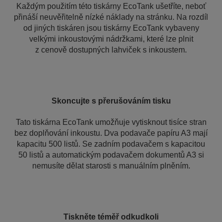
Každým použitím této tiskárny EcoTank ušetříte, neboť
přináší neuvěřitelně nízké náklady na stránku. Na rozdíl
od jiných tiskáren jsou tiskárny EcoTank vybaveny
velkými inkoustovými nádržkami, které lze plnit
z cenově dostupných lahviček s inkoustem.
Skoncujte s přerušováním tisku
Tato tiskárna EcoTank umožňuje vytisknout tisíce stran
bez doplňování inkoustu. Dva podavače papíru A3 mají
kapacitu 500 listů. Se zadním podavačem s kapacitou
50 listů a automatickým podavačem dokumentů A3 si
nemusíte dělat starosti s manuálním plněním.
Tiskněte téměř odkudkoli