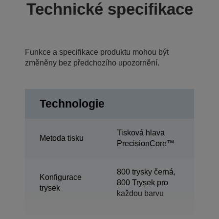
Technické specifikace
Funkce a specifikace produktu mohou být
změněny bez předchozího upozornění.
Technologie
Tisková hlava
Metoda tisku
PrecisionCore™
800 trysky černá,
Konfigurace
800 Trysek pro
trysek
každou barvu