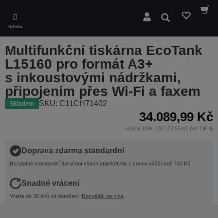
Skip
to
Hledat
main
Nabídka
content
Multifunkční tiskárna EcoTank
L15160 pro formát A3+
s inkoustovými nádržkami,
připojením přes Wi-Fi a faxem
SKU: C11CH71402
Skladem
34.089,99 Kč
včetně DPH (28.173,55 Kč bez DPH)
Doprava zdarma standardní
Bezplatné standardní doručení všech objednávek s cenou vyšší než 740 Kč
Snadné vrácení
Vraťte do 30 dnů od doručení.
Dozvědět se více