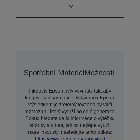
Min. velikost
3,8 pl
kapky
Spotřební Materiál
Možnosti Prodlo
Inkousty Epson byly vyvinuty tak, aby
fungovaly v harmonii s tiskárnami Epson.
Výsledkem je zřetelný text odolný vůči
rozmazání, který vydrží po celé generace.
Pokud hledáte další informace o výtěžku
stránky a o tom, jak co nejlépe využít
naše inkousty, následujte tento odkaz:
https://www.epson.eu/pageyield