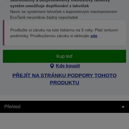
Jednoduchý a bezproblémový inkoustový tankový
systém umožňuje doplňování z lahviček
Navíc se systémem lahviček s bajonetovým mechanismem
EcoTank nevznikne žádný nepořádek
Prodlužte si záruku na tuto tiskárnu na 5 roky. Platí smluvní
podmínky. Prodlouženou záruku si aktivujte
zde
.
Kup teď
Kde koupit
PŘEJÍT NA STRÁNKU PODPORY TOHOTO
PRODUKTU
Přehled