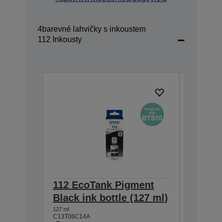
4barevné lahvičky s inkoustem
112 Inkousty
112 EcoTank Pigment
112 Ec
Black ink bottle (127 ml)
Cyan i
127 ml
70 ml
C13T06C14A
C13T06C2