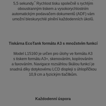
*
5,5 sekundy.
Rychlost tisku společně s rychlým
oboustranným tiskem a vysokorychlostním
automatickým podavačem dokumentů (ADF) vám
umožní bleskurychlé plnění každodenních úkolů.
Tiskárna EcoTank formátu A3 s množstvím funkcí
Model L15160 je určen pro úlohy ve formátu A3
s tiskem formátu A3+, skenováním, kopírováním
a faxováním. Navigace rozsáhlou škálou funkcí je
snadná díky dotykovému LCD displeji s úhlopříčkou
10,9 cm a fyzickým tlačítkům.
Každodenní úspora