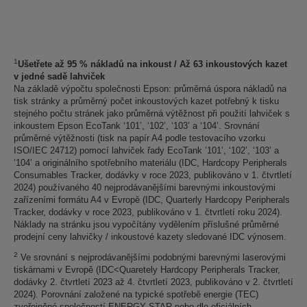
1
Ušetřete až 95 % nákladů na inkoust / Až 63 inkoustových kazet
v jedné sadě lahviček
Na základě výpočtu společnosti Epson: průměrná úspora nákladů na
tisk stránky a průměrný počet inkoustových kazet potřebný k tisku
stejného počtu stránek jako průměrná výtěžnost při použití lahviček s
inkoustem Epson EcoTank ‘101’, ‘102’, ‘103’ a ‘104’. Srovnání
průměrné výtěžnosti (tisk na papír A4 podle testovacího vzorku
ISO/IEC 24712) pomocí lahviček řady EcoTank ’101’, ‘102’, ‘103’ a
‘104’ a originálního spotřebního materiálu (IDC, Hardcopy Peripherals
Consumables Tracker, dodávky v roce 2023, publikováno v 1. čtvrtletí
2024) používaného 40 nejprodávanějšími barevnými inkoustovými
zařízeními formátu A4 v Evropě (IDC, Quarterly Hardcopy Peripherals
Tracker, dodávky v roce 2023, publikováno v 1. čtvrtletí roku 2024).
Náklady na stránku jsou vypočítány vydělením příslušné průměrné
prodejní ceny lahvičky / inkoustové kazety sledované IDC výnosem.
2
Ve srovnání s nejprodávanějšími podobnými barevnými laserovými
tiskárnami v Evropě (IDC<Quaretely Hardcopy Peripherals Tracker,
dodávky 2. čtvrtletí 2023 až 4. čtvrtletí 2023, publikováno v 2. čtvrtletí
2024). Porovnání založené na typické spotřebě energie (TEC)
zveřejněné společností ENERGY STAR nebo dle oficiálních