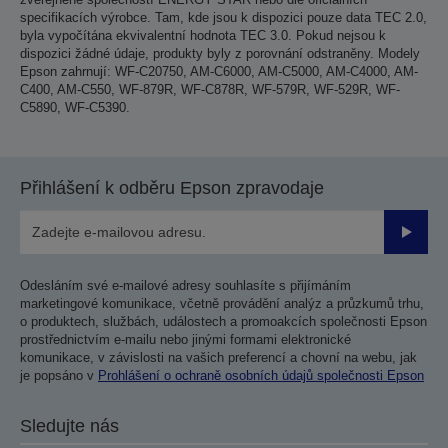
specifikacích výrobce. Tam, kde jsou k dispozici pouze data TEC 2.0,
byla vypočítána ekvivalentní hodnota TEC 3.0. Pokud nejsou k
dispozici žádné údaje, produkty byly z porovnání odstraněny. Modely
Epson zahrnují: WF-C20750, AM-C6000, AM-C5000, AM-C4000, AM-
C400, AM-C550, WF-879R, WF-C878R, WF-579R, WF-529R, WF-
C5890, WF-C5390.
Přihlášení k odběru Epson zpravodaje
Odesla
Odesláním své e-mailové adresy souhlasíte s přijímáním
marketingové komunikace, včetně provádění analýz a průzkumů trhu,
o produktech, službách, událostech a promoakcích společnosti Epson
prostřednictvím e-mailu nebo jinými formami elektronické
komunikace, v závislosti na vašich preferencí a chovní na webu, jak
je popsáno v
Prohlášení o ochraně osobních údajů společnosti Epson
Sledujte nás