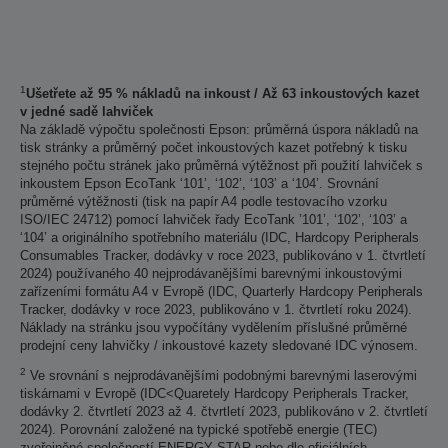
1
Ušetřete až 95 % nákladů na inkoust / Až 63 inkoustových kazet
v jedné sadě lahviček
Na základě výpočtu společnosti Epson: průměrná úspora nákladů na
tisk stránky a průměrný počet inkoustových kazet potřebný k tisku
stejného počtu stránek jako průměrná výtěžnost při použití lahviček s
inkoustem Epson EcoTank ‘101’, ‘102’, ‘103’ a ‘104’. Srovnání
průměrné výtěžnosti (tisk na papír A4 podle testovacího vzorku
ISO/IEC 24712) pomocí lahviček řady EcoTank ’101’, ‘102’, ‘103’ a
‘104’ a originálního spotřebního materiálu (IDC, Hardcopy Peripherals
Consumables Tracker, dodávky v roce 2023, publikováno v 1. čtvrtletí
2024) používaného 40 nejprodávanějšími barevnými inkoustovými
zařízeními formátu A4 v Evropě (IDC, Quarterly Hardcopy Peripherals
Tracker, dodávky v roce 2023, publikováno v 1. čtvrtletí roku 2024).
Náklady na stránku jsou vypočítány vydělením příslušné průměrné
prodejní ceny lahvičky / inkoustové kazety sledované IDC výnosem.
2
Ve srovnání s nejprodávanějšími podobnými barevnými laserovými
tiskárnami v Evropě (IDC<Quaretely Hardcopy Peripherals Tracker,
dodávky 2. čtvrtletí 2023 až 4. čtvrtletí 2023, publikováno v 2. čtvrtletí
2024). Porovnání založené na typické spotřebě energie (TEC)
zveřejněné společností ENERGY STAR nebo dle oficiálních