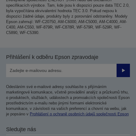
specifikacích výrobce. Tam, kde jsou k dispozici pouze data TEC 2.0,
byla vypočítána ekvivalentní hodnota TEC 3.0. Pokud nejsou k
dispozici žádné údaje, produkty byly z porovnání odstraněny. Modely
Epson zahrnují: WF-C20750, AM-C6000, AM-C5000, AM-C4000, AM-
C400, AM-C550, WF-879R, WF-C878R, WF-579R, WF-529R, WF-
C5890, WF-C5390.
Přihlášení k odběru Epson zpravodaje
Odesla
Odesláním své e-mailové adresy souhlasíte s přijímáním
marketingové komunikace, včetně provádění analýz a průzkumů trhu,
o produktech, službách, událostech a promoakcích společnosti Epson
prostřednictvím e-mailu nebo jinými formami elektronické
komunikace, v závislosti na vašich preferencí a chovní na webu, jak
je popsáno v
Prohlášení o ochraně osobních údajů společnosti Epson
Sledujte nás