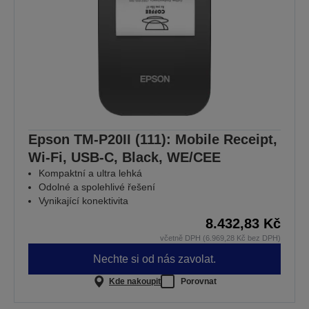
Epson TM-P20II (111): Mobile Receipt,
Wi-Fi, USB-C, Black, WE/CEE
Kompaktní a ultra lehká
Odolné a spolehlivé řešení
Vynikající konektivita
8.432,83 Kč
včetně DPH (6.969,28 Kč bez DPH)
Nechte si od nás zavolat.
Kde nakoupit
Porovnat