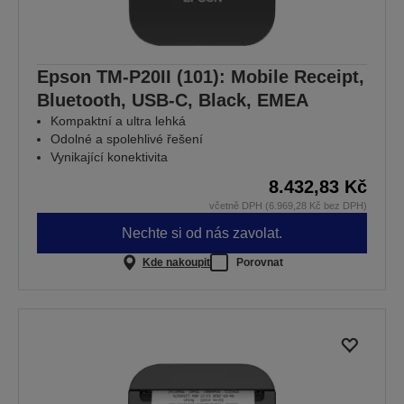
Epson TM-P20II (101): Mobile Receipt,
Bluetooth, USB-C, Black, EMEA
Kompaktní a ultra lehká
Odolné a spolehlivé řešení
Vynikající konektivita
8.432,83 Kč
včetně DPH (6.969,28 Kč bez DPH)
Nechte si od nás zavolat.
Kde nakoupit
Porovnat