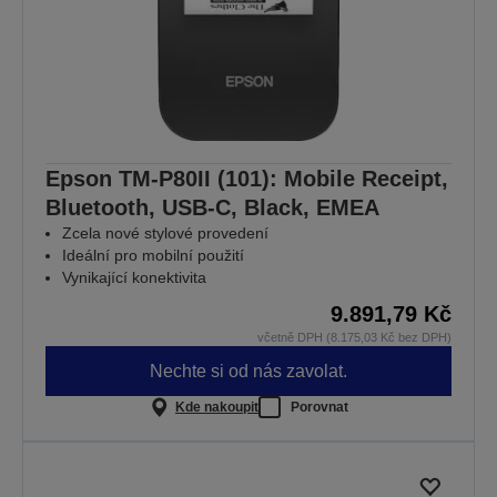
Epson TM-P80II (101): Mobile Receipt,
Bluetooth, USB-C, Black, EMEA
Zcela nové stylové provedení
Ideální pro mobilní použití
Vynikající konektivita
9.891,79 Kč
včetně DPH (8.175,03 Kč bez DPH)
Nechte si od nás zavolat.
Kde nakoupit
Porovnat