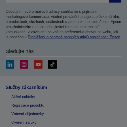
Odesláním své e-mailové adresy souhlasíte s přijímáním
marketingové komunikace, včetně provádění analýz a průzkumů trhu,
o produktech, službách, událostech a promoakcích společnosti Epson
prostřednictvím e-mailu nebo jinými formami elektronické
komunikace, v závislosti na vašich preferencí a chovní na webu, jak
je popsáno v
Prohlášení o ochraně osobních údajů společnosti Epson
Sledujte nás
Služby zákazníkům
Akční nabídky
Registrace produktu
Vrácení objednávky
Ověření záruky