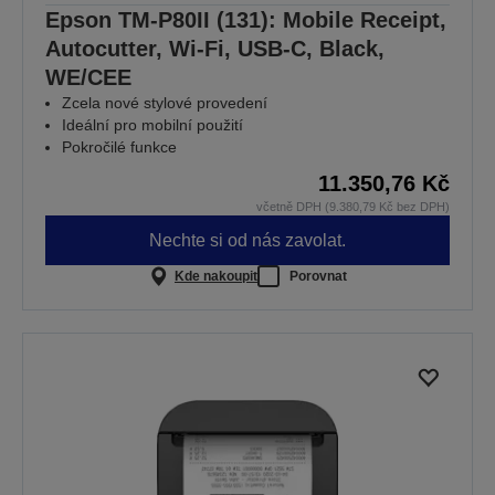
Epson TM-P80II (131): Mobile Receipt,
Autocutter, Wi-Fi, USB-C, Black,
WE/CEE
Zcela nové stylové provedení
Ideální pro mobilní použití
Pokročilé funkce
11.350,76 Kč
včetně DPH (9.380,79 Kč bez DPH)
Nechte si od nás zavolat.
Kde nakoupit
Porovnat