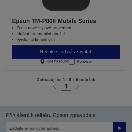
Epson TM-P80II Mobile Series
Zcela nové stylové provedení
Ideální pro mobilní použití
Vynikající konektivita
Nechte si od nás zavolat.
Kde nakoupit
Porovnat
Zobrazují se 1 - 9 z 9 položek
1
Jít
Jít
na
na
předchozí
další
stranu
stranu
Přihlášení k odběru Epson zpravodaje
Odesla