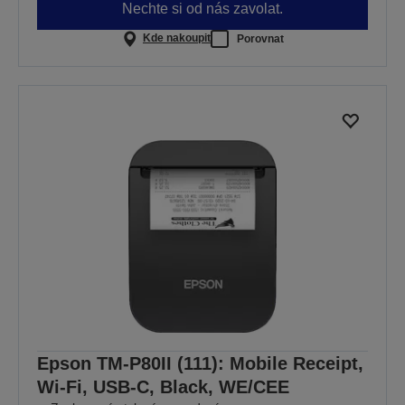
Nechte si od nás zavolat.
Kde nakoupit
Porovnat
Epson TM-P80II (111): Mobile Receipt,
Wi-Fi, USB-C, Black, WE/CEE