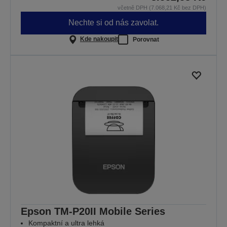
včetně DPH (7.068,21 Kč bez DPH)
Nechte si od nás zavolat.
Kde nakoupit
Porovnat
Epson TM-P20II Mobile Series
Kompaktní a ultra lehká