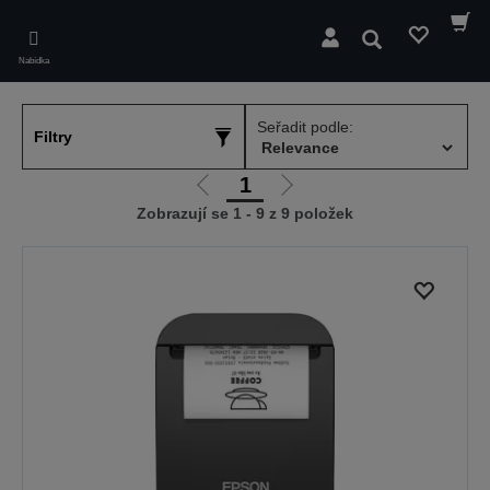
Skip
to
Hledat
main
Nabídka
content
Seřadit podle:
Filtry
1
Jít
Jít
Zobrazují se 1 - 9 z 9 položek
na
na
předchozí
další
stranu
stranu