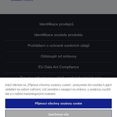
Identifikace prodejců
Identifikace souladu produktu
Prohlášení o ochraně osobních údajů
Odstoupit od smlouvy
EU Data Act Compliance
Pro více informací o vašich osobních údajích nás
kontaktujte
Když kliknete na „Přijmout všechny soubory cookie“, poskytnete tím souhlas k jejich
ukládání na vašem zařízení, což pomáhá s navigací na stránce, s analýzou využití
Informace o souborech cookie
dat a s našimi marketingovými snahami.
Přijmout všechny soubory cookie
Závazek usnadnění přístupu společnosti Epson
Zamítnout vše