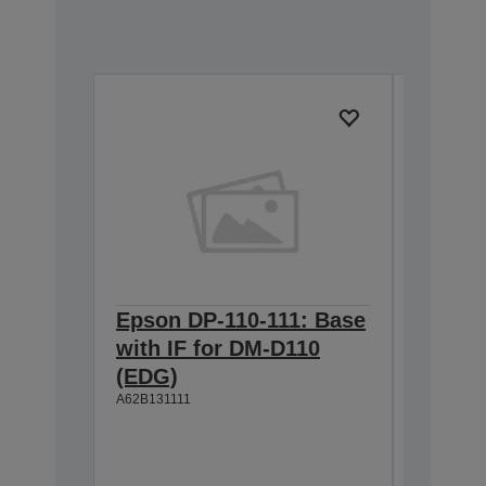
Epson DP-110-111: Base
Epson 
with IF for DM-D110
w/o IF
(EDG)
(EDG)
A62B131111
A62B13111