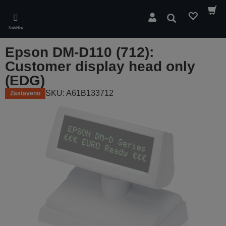
Skip
to
Hledat
main
Nabídka
content
Epson DM-D110 (712):
Customer display head only
(EDG)
SKU: A61B133712
Zastaveno