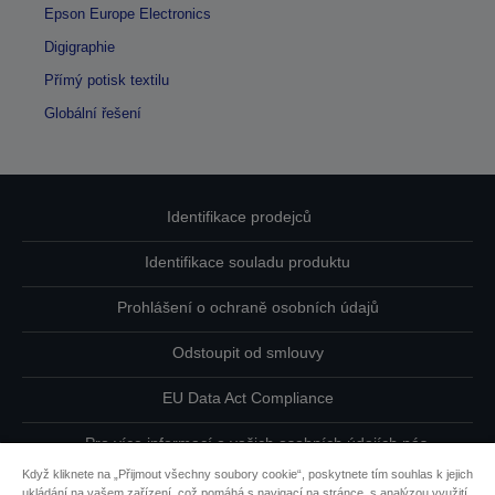
Epson Europe Electronics
Digigraphie
Přímý potisk textilu
Globální řešení
Identifikace prodejců
Identifikace souladu produktu
Prohlášení o ochraně osobních údajů
Odstoupit od smlouvy
EU Data Act Compliance
Pro více informací o vašich osobních údajích nás
kontaktujte
Když kliknete na „Přijmout všechny soubory cookie“, poskytnete tím souhlas k jejich
ukládání na vašem zařízení, což pomáhá s navigací na stránce, s analýzou využití