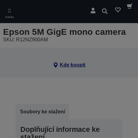
Skip
to
Hledat
main
Nabídka
content
Epson 5M GigE mono camera
SKU: R12NZ900AM
Kde koupit
Soubory ke stažení
Doplňující informace ke
stažení