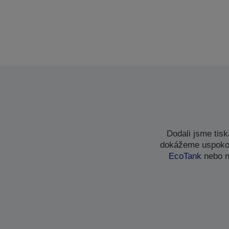
Dodali jsme tis
dokážeme uspokoji
EcoTank
nebo n