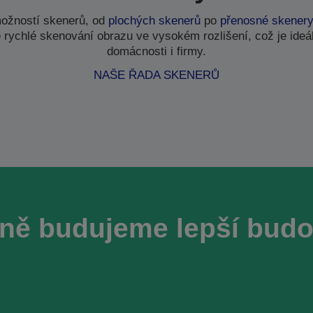
ožností skenerů, od
plochých skenerů
po
přenosné skener
 rychlé skenování obrazu ve vysokém rozlišení, což je ideál
domácnosti i firmy.
NAŠE ŘADA SKENERŮ
ně budujeme lepší bud