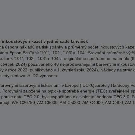
3 inkoustových kazet v jedné sadě lahviček
á úspora nákladů na tisk stránky a průměrný počet inkoustových kazet 
stem Epson EcoTank ‘101’, ‘102’, ‘103’ a ‘104’. Srovnání průměrné výtěž
Tank ’101’, ‘102’, ‘103’ a ‘104’ a originálního spotřebního materiálu
 čtvrtletí 2024) používaného 40 nejprodávanějšími barevnými inkousto
y v roce 2023, publikováno v 1. čtvrtletí roku 2024). Náklady na strán
kazety sledované IDC výnosem.
revnými laserovými tiskárnami v Evropě (IDC<Quaretely Hardcopy Perip
2024). Porovnání založené na typické spotřebě energie (TEC) zveřejněné
ci pouze data TEC 2.0, byla vypočítána ekvivalentní hodnota TEC 3.0. P
 zahrnují: WF-C20750, AM-C6000, AM-C5000, AM-C4000, AM-C400, A