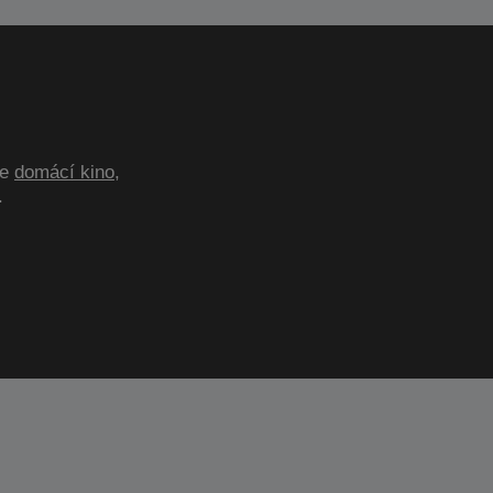
te
domácí kino
,
.