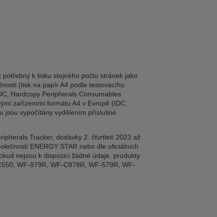
potřebný k tisku stejného počtu stránek jako
nosti (tisk na papír A4 podle testovacího
 (IDC, Hardcopy Peripherals Consumables
vými zařízeními formátu A4 v Evropě (IDC,
ku jsou vypočítány vydělením příslušné
herals Tracker, dodávky 2. čtvrtletí 2023 až
 společností ENERGY STAR nebo dle oficiálních
okud nejsou k dispozici žádné údaje, produkty
M-C550, WF-879R, WF-C878R, WF-579R, WF-