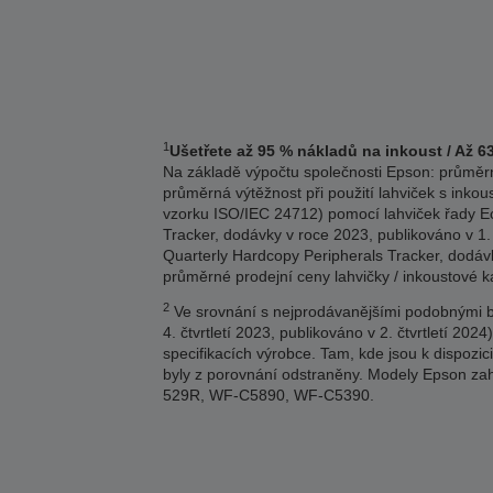
1
Ušetřete až 95 % nákladů na inkoust / Až 6
Na základě výpočtu společnosti Epson: průměrn
průměrná výtěžnost při použití lahviček s inkou
vzorku ISO/IEC 24712) pomocí lahviček řady Eco
Tracker, dodávky v roce 2023, publikováno v 1.
Quarterly Hardcopy Peripherals Tracker, dodávk
průměrné prodejní ceny lahvičky / inkoustové 
2
Ve srovnání s nejprodávanějšími podobnými ba
4. čtvrtletí 2023, publikováno v 2. čtvrtletí 
specifikacích výrobce. Tam, kde jsou k dispozi
byly z porovnání odstraněny. Modely Epson
529R, WF-C5890, WF-C5390.