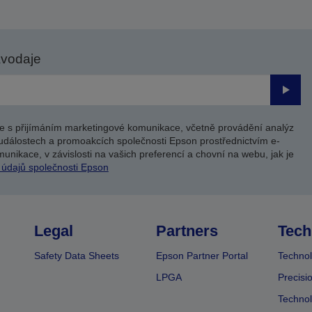
avodaje
Odesl
e s přijímáním marketingové komunikace, včetně provádění analýz
událostech a promoakcích společnosti Epson prostřednictvím e-
unikace, v závislosti na vašich preferencí a chovní na webu, jak je
 údajů společnosti Epson
Legal
Partners
Tech
Safety Data Sheets
Epson Partner Portal
Technol
LPGA
Precisi
Technol