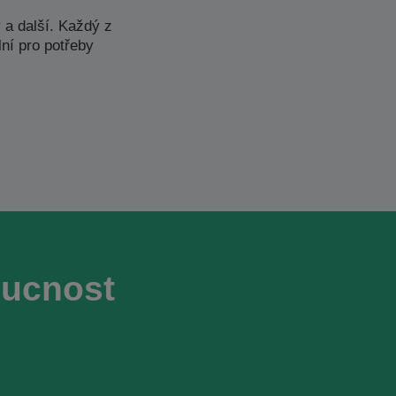
y
a další. Každý z
ní pro potřeby
oucnost