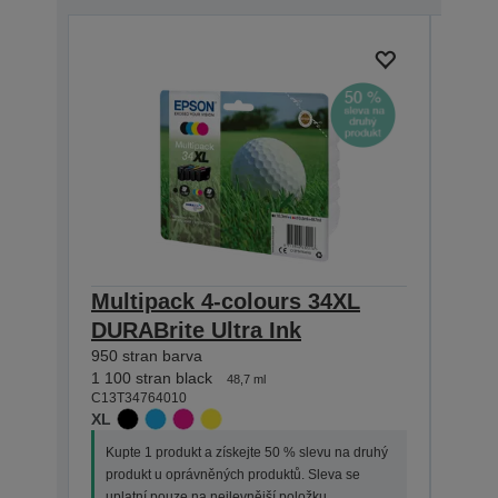
Multipack 4-colours 34XL
Mult
DURABrite Ultra Ink
Ultr
950 stran barva
300 st
1 100 stran black
350 st
48,7 ml
C13T34764010
C13T3
XL
STAN
Kupte 1 produkt a získejte 50 % slevu na druhý
Kupt
produkt u oprávněných produktů. Sleva se
prod
uplatní pouze na nejlevnější položku.
upla