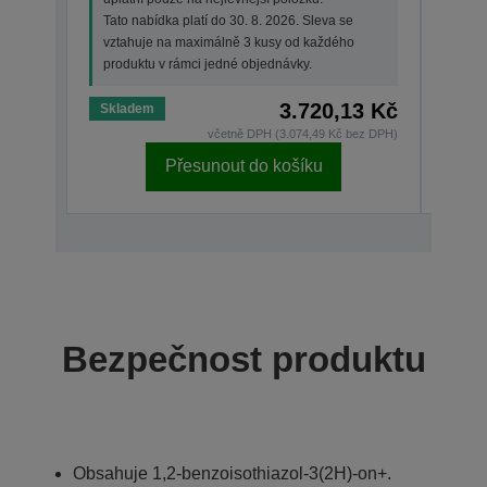
Tato nabídka platí do 30. 8. 2026. Sleva se
Tato 
vztahuje na maximálně 3 kusy od každého
vzta
produktu v rámci jedné objednávky.
prod
3.720,13 Kč
Skladem
Skla
včetně DPH (3.074,49 Kč bez DPH)
Přesunout do košíku
Bezpečnost produktu
Obsahuje 1,2-benzoisothiazol-3(2H)-on+.