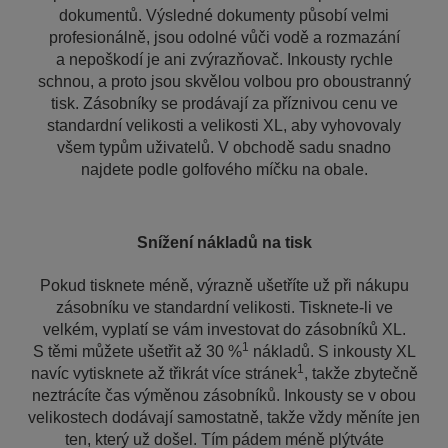
dokumentů. Výsledné dokumenty působí velmi
profesionálně, jsou odolné vůči vodě a rozmazání
a nepoškodí je ani zvýrazňovač. Inkousty rychle
schnou, a proto jsou skvělou volbou pro oboustranný
tisk. Zásobníky se prodávají za příznivou cenu ve
standardní velikosti a velikosti XL, aby vyhovovaly
všem typům uživatelů. V obchodě sadu snadno
najdete podle golfového míčku na obale.
Snížení nákladů na tisk
Pokud tisknete méně, výrazně ušetříte už při nákupu
zásobníku ve standardní velikosti. Tisknete-li ve
velkém, vyplatí se vám investovat do zásobníků XL.
1
S těmi můžete ušetřit až 30 %
nákladů. S inkousty XL
1
navíc vytisknete až třikrát více stránek
, takže zbytečně
neztrácíte čas výměnou zásobníků. Inkousty se v obou
velikostech dodávají samostatně, takže vždy měníte jen
ten, který už došel. Tím pádem méně plýtváte