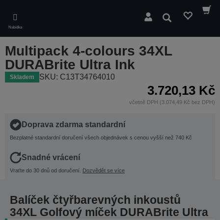
Skip
to
Hledat
main
Nabídka
content
Multipack 4-colours 34XL
DURABrite Ultra Ink
SKU: C13T34764010
Skladem
3.720,13 Kč
včetně DPH (3.074,49 Kč bez DPH)
Doprava zdarma standardní
Bezplatné standardní doručení všech objednávek s cenou vyšší než 740 Kč
Snadné vrácení
Vraťte do 30 dnů od doručení.
Dozvědět se více
Balíček čtyřbarevných inkoustů
34XL Golfový míček DURABrite Ultra