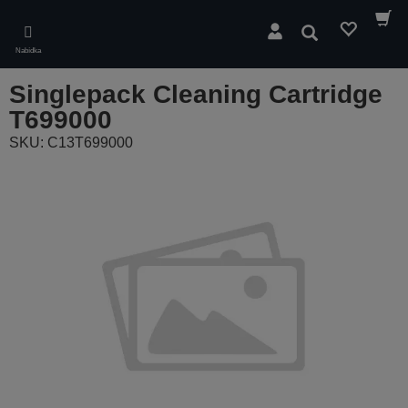
Skip
to
Hledat
main
Nabídka
content
Singlepack Cleaning Cartridge
T699000
SKU: C13T699000