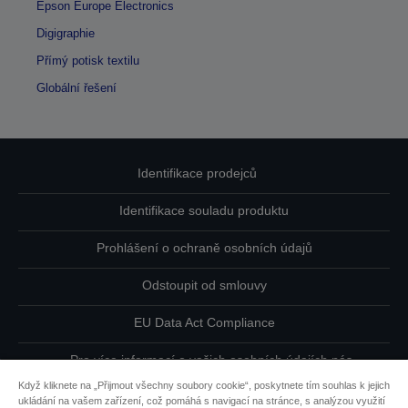
Epson Europe Electronics
Digigraphie
Přímý potisk textilu
Globální řešení
Identifikace prodejců
Identifikace souladu produktu
Prohlášení o ochraně osobních údajů
Odstoupit od smlouvy
EU Data Act Compliance
Pro více informací o vašich osobních údajích nás
kontaktujte
Když kliknete na „Přijmout všechny soubory cookie“, poskytnete tím souhlas k jejich
ukládání na vašem zařízení, což pomáhá s navigací na stránce, s analýzou využití