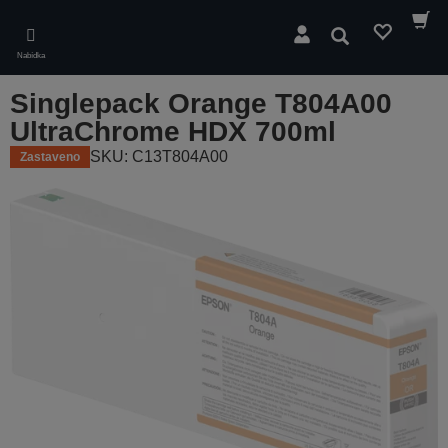
Skip
to
Hledat
main
Nabídka
content
Singlepack Orange T804A00
UltraChrome HDX 700ml
SKU: C13T804A00
Zastaveno