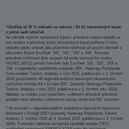
1
Ušetřete až 95 % nákladů na inkoust / Až 63 inkoustových kazet
v jedné sadě lahviček
Na základě výpočtu společnosti Epson: průměrná úspora nákladů na
tisk stránky a průměrný počet inkoustových kazet potřebný k tisku
stejného počtu stránek jako průměrná výtěžnost při použití lahviček s
inkoustem Epson EcoTank ‘101’, ‘102’, ‘103’ a ‘104’. Srovnání
průměrné výtěžnosti (tisk na papír A4 podle testovacího vzorku
ISO/IEC 24712) pomocí lahviček řady EcoTank ’101’, ‘102’, ‘103’ a
‘104’ a originálního spotřebního materiálu (IDC, Hardcopy Peripherals
Consumables Tracker, dodávky v roce 2023, publikováno v 1. čtvrtletí
2024) používaného 40 nejprodávanějšími barevnými inkoustovými
zařízeními formátu A4 v Evropě (IDC, Quarterly Hardcopy Peripherals
Tracker, dodávky v roce 2023, publikováno v 1. čtvrtletí roku 2024).
Náklady na stránku jsou vypočítány vydělením příslušné průměrné
prodejní ceny lahvičky / inkoustové kazety sledované IDC výnosem.
2
Ve srovnání s nejprodávanějšími podobnými barevnými laserovými
tiskárnami v Evropě (IDC<Quaretely Hardcopy Peripherals Tracker,
dodávky 2. čtvrtletí 2023 až 4. čtvrtletí 2023, publikováno v 2. čtvrtletí
2024). Porovnání založené na typické spotřebě energie (TEC)
zveřejněné společností ENERGY STAR nebo dle oficiálních