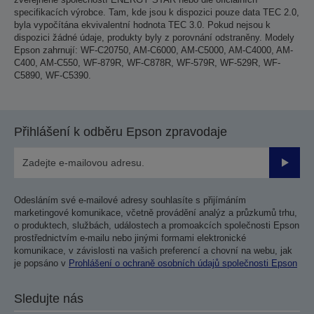
specifikacích výrobce. Tam, kde jsou k dispozici pouze data TEC 2.0,
byla vypočítána ekvivalentní hodnota TEC 3.0. Pokud nejsou k
dispozici žádné údaje, produkty byly z porovnání odstraněny. Modely
Epson zahrnují: WF-C20750, AM-C6000, AM-C5000, AM-C4000, AM-
C400, AM-C550, WF-879R, WF-C878R, WF-579R, WF-529R, WF-
C5890, WF-C5390.
Přihlášení k odběru Epson zpravodaje
Odesla
Odesláním své e-mailové adresy souhlasíte s přijímáním
marketingové komunikace, včetně provádění analýz a průzkumů trhu,
o produktech, službách, událostech a promoakcích společnosti Epson
prostřednictvím e-mailu nebo jinými formami elektronické
komunikace, v závislosti na vašich preferencí a chovní na webu, jak
je popsáno v
Prohlášení o ochraně osobních údajů společnosti Epson
Sledujte nás