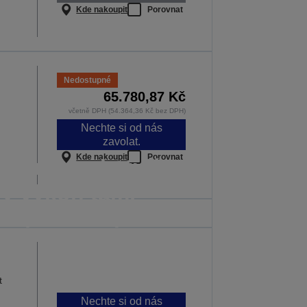
Kde nakoupit
Porovnat
Nedostupné
65.780,87 Kč
včetně DPH (54.364,36 Kč bez DPH)
Nechte si od nás
zavolat.
Kde nakoupit
Porovnat
 které poskytují
vý výkon tam,
 nejdůležitější
 každé lekci záleží
ĚTE VÍCE
t
Nechte si od nás