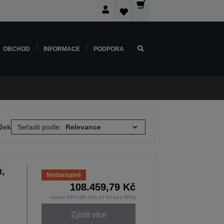
OBCHOD
INFORMACE
PODPORA
ožek
Seřadit podle:
,
Nedostupné
108.459,79 Kč
včetně DPH (89.636,19 Kč bez DPH)
Zjistit více