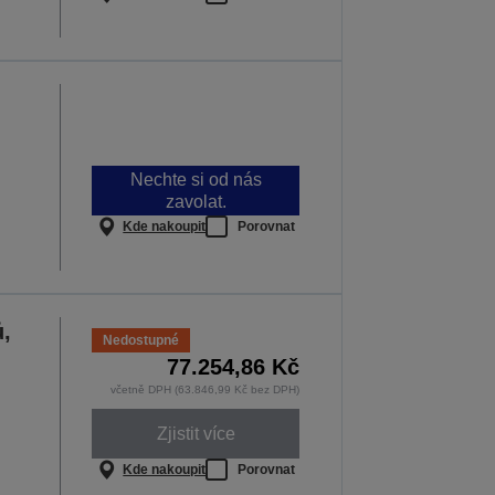
Nechte si od nás
zavolat.
Kde nakoupit
Porovnat
,
Nedostupné
77.254,86 Kč
včetně DPH (63.846,99 Kč bez DPH)
Zjistit více
Kde nakoupit
Porovnat