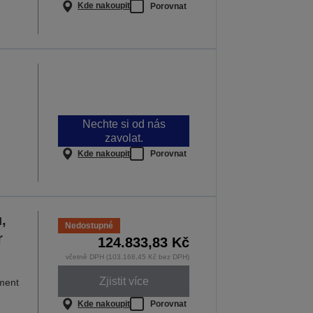
Kde nakoupit
Porovnat
Nechte si od nás
zavolat.
Kde nakoupit
Porovnat
,
Nedostupné
r
124.833,83 Kč
včetně DPH (103.168,45 Kč bez DPH)
Zjistit více
ment
Kde nakoupit
Porovnat