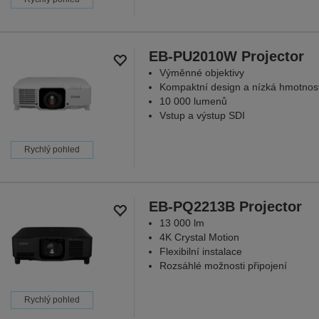
EB-PU2010W Projector
Výměnné objektivy
Kompaktní design a nízká hmotnos
10 000 lumenů
Vstup a výstup SDI
Rychlý pohled
EB-PQ2213B Projector
13 000 lm
4K Crystal Motion
Flexibilní instalace
Rozsáhlé možnosti připojení
Rychlý pohled