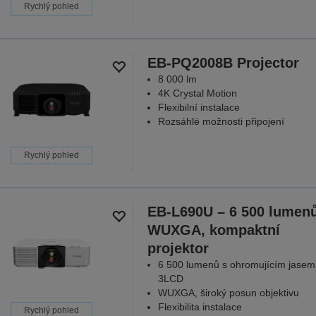
Rychlý pohled
EB-PQ2008B Projector
8 000 lm
4K Crystal Motion
Flexibilní instalace
Rozsáhlé možnosti připojení
Rychlý pohled
EB-L690U – 6 500 lumenů
WUXGA, kompaktní
projektor
6 500 lumenů s ohromujícím jasem
3LCD
WUXGA, široký posun objektivu
Flexibilita instalace
Rychlý pohled