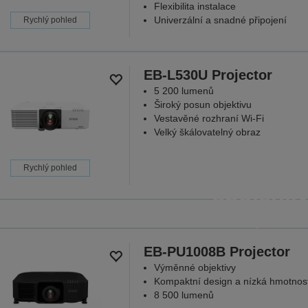
Flexibilita instalace
Univerzální a snadné připojení
Rychlý pohled
EB-L530U Projector
5 200 lumenů
Široký posun objektivu
Vestavěné rozhraní Wi-Fi
Velký škálovatelný obraz
Projektory,
Rychlý pohled
spolehli
kde je to
Protože na
EB-PU1008B Projector
Výměnné objektivy
ZJIST
Kompaktní design a nízká hmotnos
8 500 lumenů