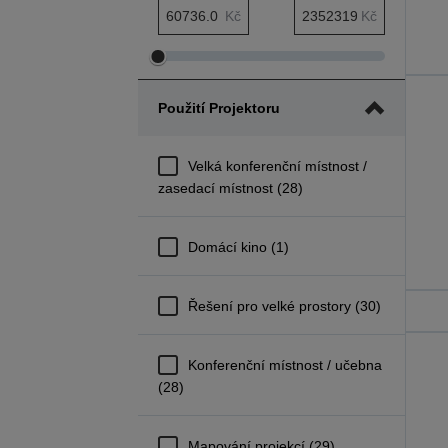
Minimální rozsah Cena
Maximální rozsah Cena
Kč
Kč
Upravit
Upravit
minimální
maximální
Použití Projektoru
rozsah
rozsah
Cena
Cena
Velká konferenční místnost /
zasedací místnost (28)
Domácí kino (1)
Řešení pro velké prostory (30)
Konferenční místnost / učebna
(28)
Mapování projekcí (29)