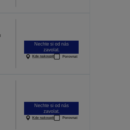
t
Nechte si od nás
zavolat.
Kde nakoupit
Porovnat
Nechte si od nás
zavolat.
Kde nakoupit
Porovnat