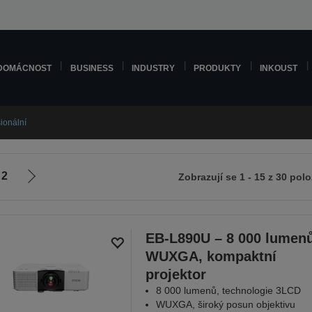
DOMÁCNOST
BUSINESS
INDUSTRY
PRODUKTY
INKOUST
ionální
2
Zobrazují se 1 - 15 z 30 pol
Jít
na
zí
další
stranu
EB-L890U – 8 000 lumenů
WUXGA, kompaktní
projektor
8 000 lumenů, technologie 3LCD
WUXGA, široký posun objektivu