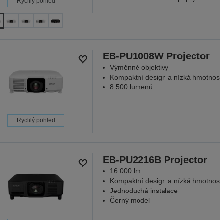
Rychlý pohled
EB-PU1008W Projector
Výměnné objektivy
Kompaktní design a nízká hmotnos
8 500 lumenů
Rychlý pohled
EB-PU2216B Projector
16 000 lm
Kompaktní design a nízká hmotnos
Jednoduchá instalace
Černý model