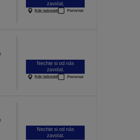
zavolat.
Kde nakoupit
Porovnat
t
Nechte si od nás
zavolat.
Kde nakoupit
Porovnat
t
Nechte si od nás
zavolat.