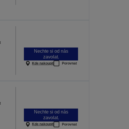
t
Nechte si od nás
zavolat.
Kde nakoupit
Porovnat
t
Nechte si od nás
zavolat.
Kde nakoupit
Porovnat