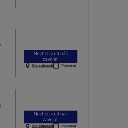
t
Nechte si od nás
zavolat.
Kde nakoupit
Porovnat
t
Nechte si od nás
zavolat.
Kde nakoupit
Porovnat