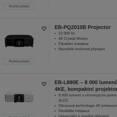
Rychlý pohled
EB-PQ2010B Projector
10 000 lm
4K Crystal Motion
Flexibilní instalace
Rozsáhlé možnosti připojení
Rychlý pohled
EB-L890E – 8 000 lumenů
4KE, kompaktní projekto
8 000 lumenů s ohromujícím jasem
3LCD
Obrazová technologie 4K enhance
Flexibilita instalace
Univerzální a snadné připojení