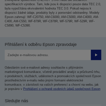
specifikacích výrobce. Tam, kde jsou k dispozici pouze data TEC 2.0,
byla vypočítána ekvivalentní hodnota TEC 3.0. Pokud nejsou k
dispozici žádné údaje, produkty byly z porovnání odstraněny. Modely
Epson zahrnují: WF-C20750, AM-C6000, AM-C5000, AM-C4000, AM-
C400, AM-C550, WF-879R, WF-C878R, WF-579R, WF-529R, WF-
C5890, WF-C5390.
Přihlášení k odběru Epson zpravodaje
Odesla
Odesláním své e-mailové adresy souhlasíte s přijímáním
marketingové komunikace, včetně provádění analýz a průzkumů trhu,
o produktech, službách, událostech a promoakcích společnosti Epson
prostřednictvím e-mailu nebo jinými formami elektronické
komunikace, v závislosti na vašich preferencí a chovní na webu, jak
je popsáno v
Prohlášení o ochraně osobních údajů společnosti Epson
Sledujte nás