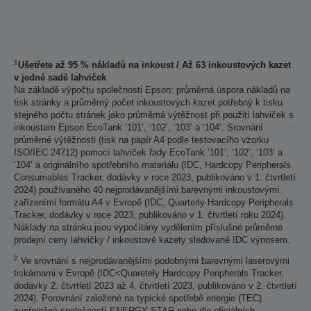
1
Ušetřete až 95 % nákladů na inkoust / Až 63 inkoustových kazet
v jedné sadě lahviček
Na základě výpočtu společnosti Epson: průměrná úspora nákladů na
tisk stránky a průměrný počet inkoustových kazet potřebný k tisku
stejného počtu stránek jako průměrná výtěžnost při použití lahviček s
inkoustem Epson EcoTank ‘101’, ‘102’, ‘103’ a ‘104’. Srovnání
průměrné výtěžnosti (tisk na papír A4 podle testovacího vzorku
ISO/IEC 24712) pomocí lahviček řady EcoTank ’101’, ‘102’, ‘103’ a
‘104’ a originálního spotřebního materiálu (IDC, Hardcopy Peripherals
Consumables Tracker, dodávky v roce 2023, publikováno v 1. čtvrtletí
2024) používaného 40 nejprodávanějšími barevnými inkoustovými
zařízeními formátu A4 v Evropě (IDC, Quarterly Hardcopy Peripherals
Tracker, dodávky v roce 2023, publikováno v 1. čtvrtletí roku 2024).
Náklady na stránku jsou vypočítány vydělením příslušné průměrné
prodejní ceny lahvičky / inkoustové kazety sledované IDC výnosem.
2
Ve srovnání s nejprodávanějšími podobnými barevnými laserovými
tiskárnami v Evropě (IDC<Quaretely Hardcopy Peripherals Tracker,
dodávky 2. čtvrtletí 2023 až 4. čtvrtletí 2023, publikováno v 2. čtvrtletí
2024). Porovnání založené na typické spotřebě energie (TEC)
zveřejněné společností ENERGY STAR nebo dle oficiálních