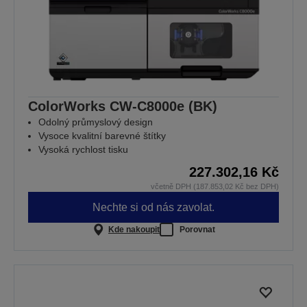
ColorWorks CW-C8000e (BK)
Odolný průmyslový design
Vysoce kvalitní barevné štítky
Vysoká rychlost tisku
227.302,16 Kč
včetně DPH (187.853,02 Kč bez DPH)
Nechte si od nás zavolat.
Kde nakoupit
Porovnat