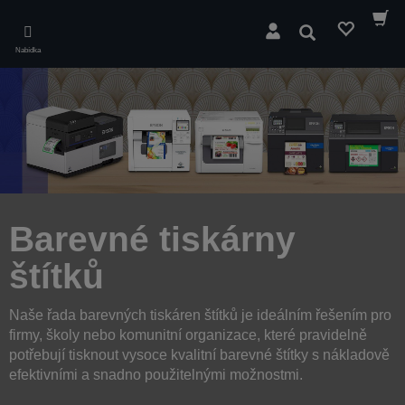
Skip
to
Hledat
main
Nabídka
content
Barevné tiskárny
štítků
Naše řada barevných tiskáren štítků je ideálním řešením pro
firmy, školy nebo komunitní organizace, které pravidelně
potřebují tisknout vysoce kvalitní barevné štítky s nákladově
efektivními a snadno použitelnými možnostmi.