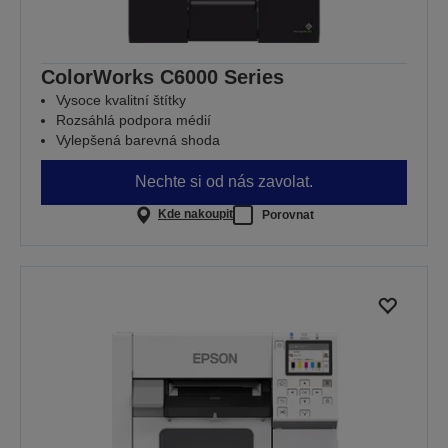
ColorWorks C6000 Series
Vysoce kvalitní štítky
Rozsáhlá podpora médií
Vylepšená barevná shoda
Nechte si od nás zavolat.
Kde nakoupit
Porovnat