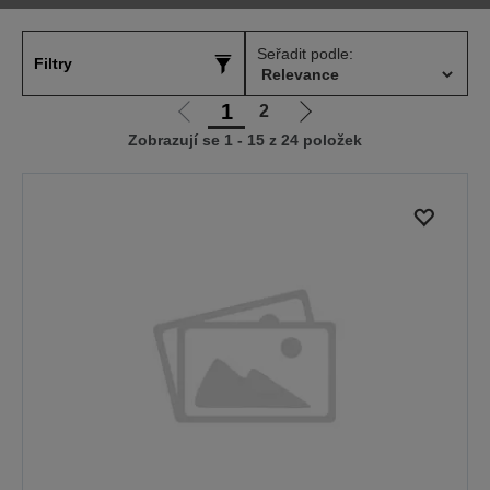
Seřadit podle:
Filtry
1
2
Jít
Jít
Zobrazují se 1 - 15 z 24 položek
na
na
předchozí
další
stranu
stranu