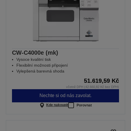
CW-C4000e (mk)
Vysoce kvalitní tisk
Flexibilní možnosti připojení
Vylepšená barevná shoda
51.619,59 Kč
včetně DPH (42.660,82 Kč bez DPH)
Nechte si od nás zavolat.
Kde nakoupit
Porovnat