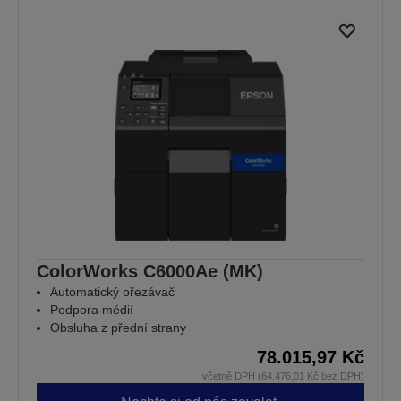
ColorWorks C6000Ae (MK)
Automatický ořezávač
Podpora médií
Obsluha z přední strany
78.015,97 Kč
včetně DPH (64.476,01 Kč bez DPH)