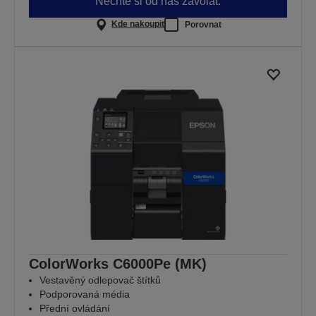
Nechte si od nás zavolat.
Kde nakoupit
Porovnat
ColorWorks C6000Pe (MK)
Vestavěný odlepovač štítků
Podporovaná média
Přední ovládání