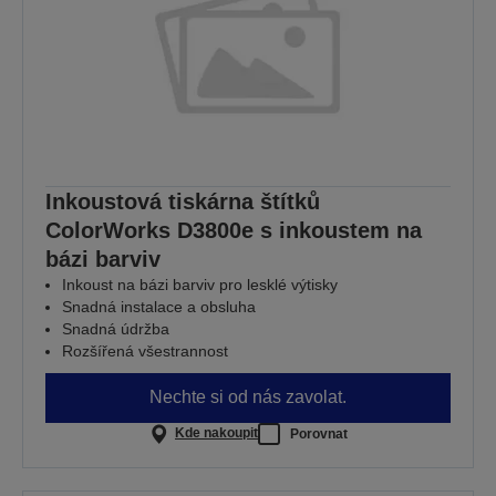
Inkoustová tiskárna štítků
ColorWorks D3800e s inkoustem na
bázi barviv
Inkoust na bázi barviv pro lesklé výtisky
Snadná instalace a obsluha
Snadná údržba
Rozšířená všestrannost
Nechte si od nás zavolat.
Kde nakoupit
Porovnat