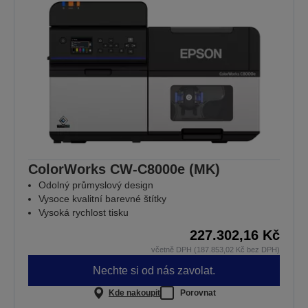
ColorWorks CW-C8000e (MK)
Odolný průmyslový design
Vysoce kvalitní barevné štítky
Vysoká rychlost tisku
227.302,16 Kč
včetně DPH (187.853,02 Kč bez DPH)
Nechte si od nás zavolat.
Kde nakoupit
Porovnat