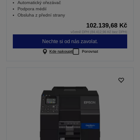
Automatický ořezávač
Podpora médií
Obsluha z přední strany
102.139,68 Kč
včetně DPH (84.412,96 Kč bez DPH)
Nechte si od nás zavolat.
Kde nakoupit
Porovnat