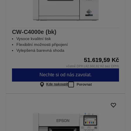
CW-C4000e (bk)
Vysoce kvalitní tisk
Flexibilní možnosti připojení
Vylepšená barevná shoda
51.619,59 Kč
včetně DPH (42.660,82 Kč bez DPH)
Nechte si od nás zavolat.
Kde nakoupit
Porovnat