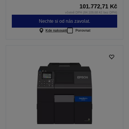
101.772,71 Kč
včetně DPH (84.109,68 Kč bez DPH)
Nechte si od nás zavolat.
Kde nakoupit
Porovnat