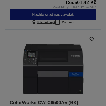
135.501,42 Kč
včetně DPH (111.984,64 Kč bez DPH)
Nechte si od nás zavolat.
Kde nakoupit
Porovnat
ColorWorks CW-C6500Ae (BK)