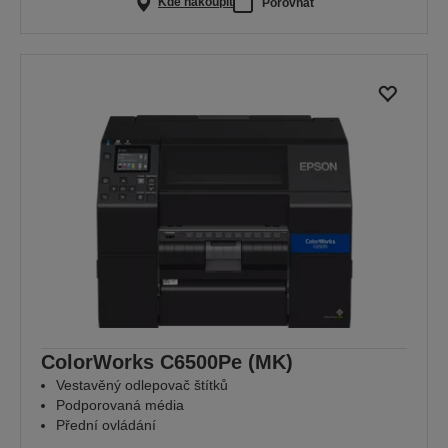
Kde nakoupit
Porovnat
ColorWorks C6500Pe (MK)
Vestavěný odlepovač štítků
Podporovaná média
Přední ovládání