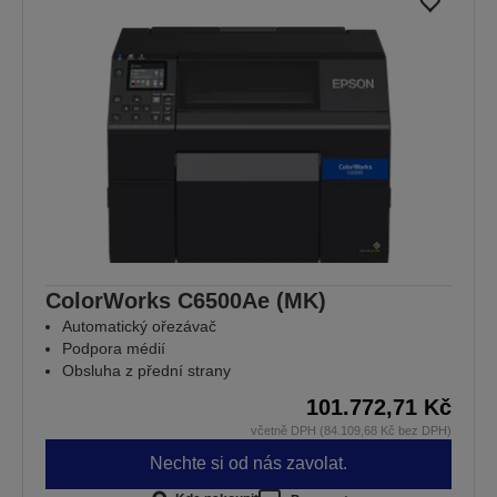
ColorWorks C6500Ae (MK)
Automatický ořezávač
Podpora médií
Obsluha z přední strany
101.772,71 Kč
včetně DPH (84.109,68 Kč bez DPH)
Nechte si od nás zavolat.