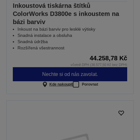
Inkoustová tiskárna štítků
ColorWorks D3800e s inkoustem na
bázi barviv
Inkoust na bázi barviv pro lesklé výtisky
Snadná instalace a obsluha
Snadná údržba
Rozšířená všestrannost
44.258,78 Kč
včetně DPH (36.577,50 Kč bez DPH)
Nechte si od nás zavolat.
Kde nakoupit
Porovnat