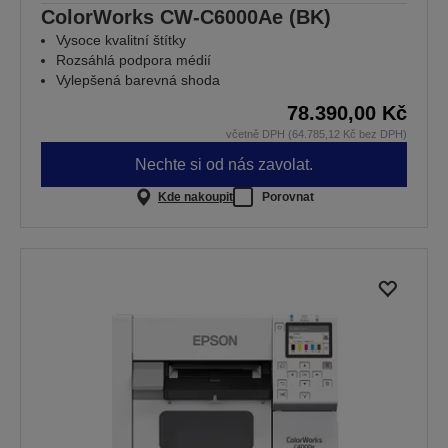
ColorWorks CW-C6000Ae (BK)
Vysoce kvalitní štítky
Rozsáhlá podpora médií
Vylepšená barevná shoda
78.390,00 Kč
včetně DPH (64.785,12 Kč bez DPH)
Nechte si od nás zavolat.
Kde nakoupit
Porovnat