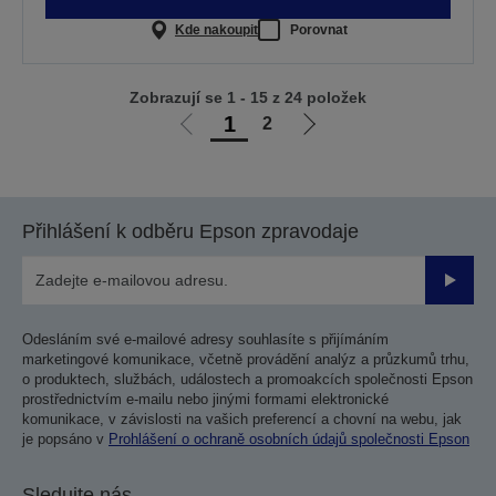
Kde nakoupit
Porovnat
Zobrazují se 1 - 15 z 24 položek
1
2
Jít
Jít
na
na
předchozí
další
stranu
stranu
Přihlášení k odběru Epson zpravodaje
Odesla
Odesláním své e-mailové adresy souhlasíte s přijímáním
marketingové komunikace, včetně provádění analýz a průzkumů trhu,
o produktech, službách, událostech a promoakcích společnosti Epson
prostřednictvím e-mailu nebo jinými formami elektronické
komunikace, v závislosti na vašich preferencí a chovní na webu, jak
je popsáno v
Prohlášení o ochraně osobních údajů společnosti Epson
Sledujte nás