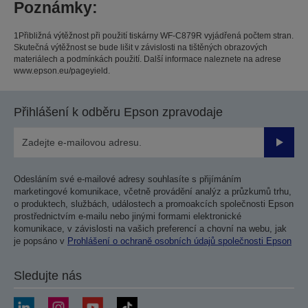
Poznámky:
1Přibližná výtěžnost při použití tiskárny WF-C879R vyjádřená počtem stran.
Skutečná výtěžnost se bude lišit v závislosti na tištěných obrazových
materiálech a podmínkách použití. Další informace naleznete na adrese
www.epson.eu/pageyield.
Přihlášení k odběru Epson zpravodaje
Odesla
Odesláním své e-mailové adresy souhlasíte s přijímáním
marketingové komunikace, včetně provádění analýz a průzkumů trhu,
o produktech, službách, událostech a promoakcích společnosti Epson
prostřednictvím e-mailu nebo jinými formami elektronické
komunikace, v závislosti na vašich preferencí a chovní na webu, jak
je popsáno v
Prohlášení o ochraně osobních údajů společnosti Epson
Sledujte nás