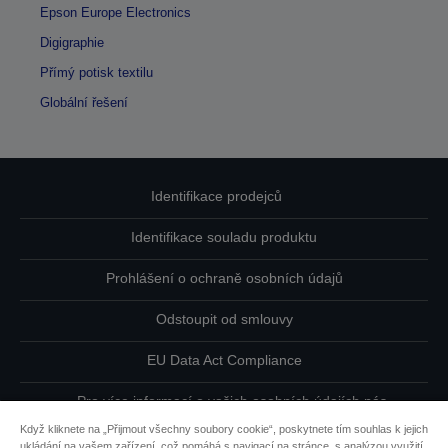
Epson Europe Electronics
Digigraphie
Přímý potisk textilu
Globální řešení
Identifikace prodejců
Identifikace souladu produktu
Prohlášení o ochraně osobních údajů
Odstoupit od smlouvy
EU Data Act Compliance
Pro více informací o vašich osobních údajích nás
kontaktujte
Když kliknete na „Přijmout všechny soubory cookie“, poskytnete tím souhlas k jejich
ukládání na vašem zařízení, což pomáhá s navigací na stránce, s analýzou využití