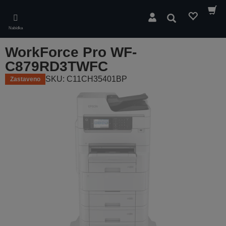
Skip
to
Hledat
main
Nabídka
content
WorkForce Pro WF-
C879RD3TWFC
SKU: C11CH35401BP
Zastaveno