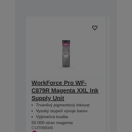
WorkForce Pro WF-
WorkF
C879R Magenta XXL Ink
C879R 
Supply Unit
Supply
Trvanlivý pigmentový inkoust
Trvanli
Vysoký stupeň vývoje barev
Vysoký 
Výjimečná kvalita
Výjimeč
50 000 stran magenta
50 000 st
C13T05B340
C13T05B2