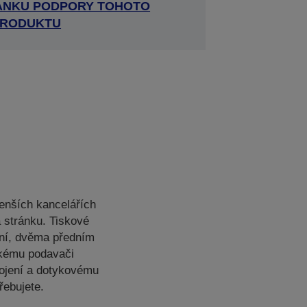
RÁNKU PODPORY TOHOTO
RODUKTU
enších kancelářích
 stránku. Tiskové
ání, dvěma předním
ckému podavači
pojení a dotykovému
řebujete.