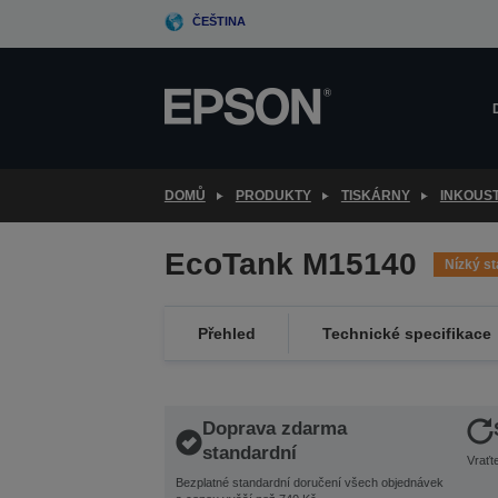
Skip
ČEŠTINA
to
main
content
DOMŮ
PRODUKTY
TISKÁRNY
INKOUS
EcoTank M15140
Nízký st
Přehled
Technické specifikace
Doprava zdarma
standardní
Vraťt
Bezplatné standardní doručení všech objednávek