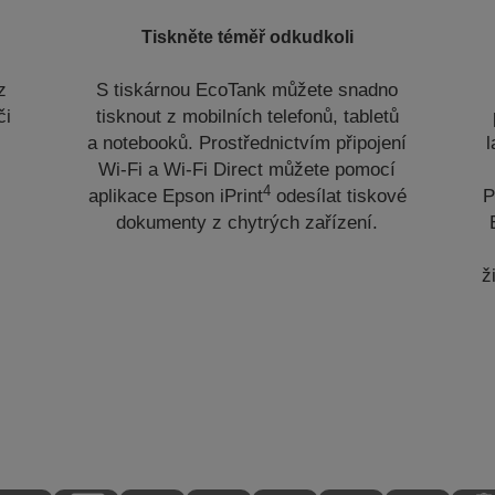
Tiskněte téměř odkudkoli
z
S tiskárnou EcoTank můžete snadno
či
tisknout z mobilních telefonů, tabletů
a notebooků. Prostřednictvím připojení
l
Wi-Fi a Wi-Fi Direct můžete pomocí
4
aplikace Epson iPrint
odesílat tiskové
P
dokumenty z chytrých zařízení.
ž