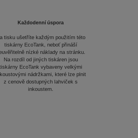
Každodenní úspora
a tisku ušetříte každým použitím této
tiskárny EcoTank, neboť přináší
euvěřitelně nízké náklady na stránku.
Na rozdíl od jiných tiskáren jsou
tiskárny EcoTank vybaveny velkými
nkoustovými nádržkami, které lze plnit
z cenově dostupných lahviček s
inkoustem.