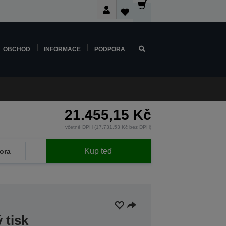
OBCHOD
INFORMACE
PODPORA
21.455,15 Kč
včetně DPH (17.731,53 Kč bez DPH)
Kup teď
ora
 tisk