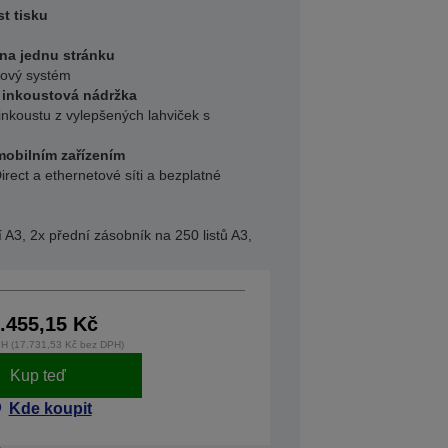
t tisku
na jednu stránku
kový systém
 inkoustová nádržka
nkoustu z vylepšených lahviček s
 mobilním zařízením
 Direct a ethernetové síti a bezplatné
 A3, 2x přední zásobník na 250 listů A3,
.455,15 Kč
H (17.731,53 Kč bez DPH)
Kup teď
Kde koupit