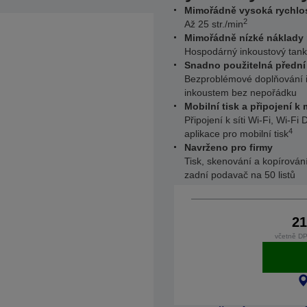
Mimořádně vysoká rychlos
2
Až 25 str./min
Mimořádně nízké náklady 
Hospodárný inkoustový tan
Snadno použitelná přední
Bezproblémové doplňování i
inkoustem bez nepořádku
Mobilní tisk a připojení k
Připojení k síti Wi-Fi, Wi-Fi
4
aplikace pro mobilní tisk
Navrženo pro firmy
Tisk, skenování a kopírování
zadní podavač na 50 listů
21
včetně DP