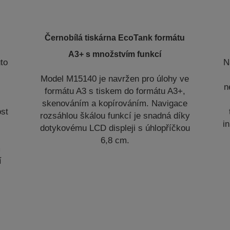
Černobílá tiskárna EcoTank formátu
A3+ s množstvím funkcí
to
N
Model M15140 je navržen pro úlohy ve
í
n
formátu A3 s tiskem do formátu A3+,
skenováním a kopírováním. Navigace
ost
rozsáhlou škálou funkcí je snadná díky
i
dotykovému LCD displeji s úhlopříčkou
6,8 cm.
m
í