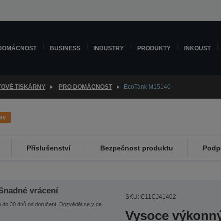
DOMÁCNOST
BUSINESS
INDUSTRY
PRODUKTY
INKOUST
TOVÉ TISKÁRNY
PRO DOMÁCNOST
EcoTank M15140
av
Příslušenství
Bezpečnost produktu
Podp
Snadné vrácení
SKU: C11CJ41402
e do 30 dnů od doručení.
Dozvědět se více
Vysoce výkonný