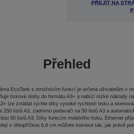
PŘEJÍT NA ST
P
Přehled
skárna EcoTank s množstvím funkcí je určena uživatelům v m
ňuje tiskové úlohy do formátu A3+ a nabízí nízké náklady na
A3+ lze zvládat rychle díky vysoké rychlosti tisku a skenov
 250 listů A3, zadnímu podavači na 50 listů A3 a automati
tou 50 listů A3. Díky funkcím mobilního tisku, Ethernet při
leji s úhlopříčkou 6,8 cm můžete tisknout tak, jak právě pot