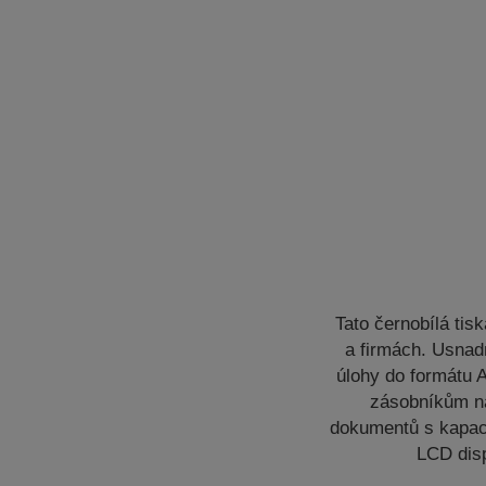
Tato černobílá ti
a firmách. Usnad
úlohy do formátu 
zásobníkům na
dokumentů s kapaci
LCD disp