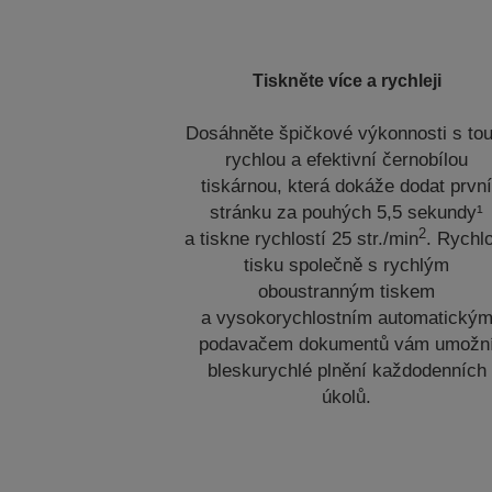
Tiskněte více a rychleji
Dosáhněte špičkové výkonnosti s tou
rychlou a efektivní černobílou
tiskárnou, která dokáže dodat prvn
stránku za pouhých 5,5 sekundy¹
2
a tiskne rychlostí 25 str./min
. Rychl
tisku společně s rychlým
oboustranným tiskem
a vysokorychlostním automatický
podavačem dokumentů vám umožn
bleskurychlé plnění každodenních
úkolů.