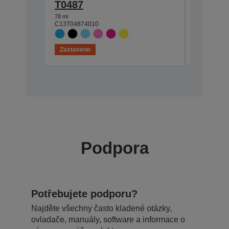
T0487
T048B
78 ml
39 ml
C13T04874010
C13T048B
Zastaveno
Zastaven
Podpora
Potřebujete podporu?
Najděte všechny často kladené otázky,
ovladače, manuály, software a informace o