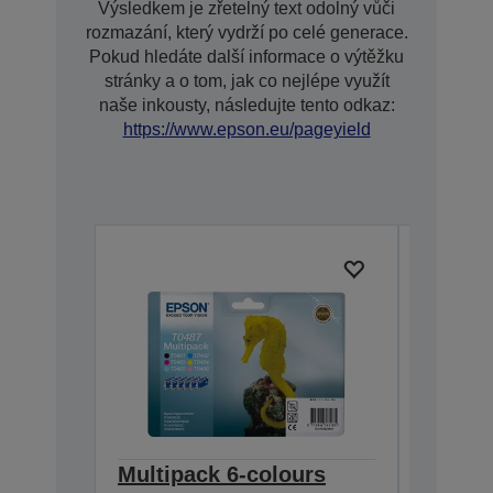
Výsledkem je zřetelný text odolný vůči
rozmazání, který vydrží po celé generace.
Pokud hledáte další informace o výtěžku
stránky a o tom, jak co nejlépe využít
naše inkousty, následujte tento odkaz:
https://www.epson.eu/pageyield
Multipack 6-colours
Multip