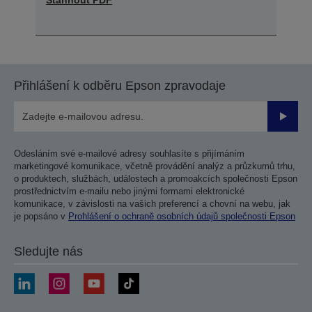
Přihlášení k odběru Epson zpravodaje
Odesla
Odesláním své e-mailové adresy souhlasíte s přijímáním
marketingové komunikace, včetně provádění analýz a průzkumů trhu,
o produktech, službách, událostech a promoakcích společnosti Epson
prostřednictvím e-mailu nebo jinými formami elektronické
komunikace, v závislosti na vašich preferencí a chovní na webu, jak
je popsáno v
Prohlášení o ochraně osobních údajů společnosti Epson
Sledujte nás