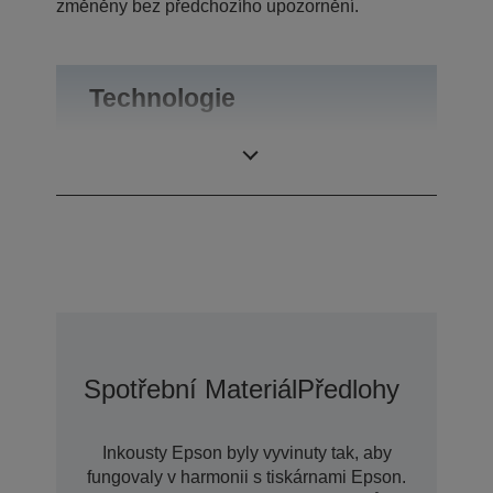
změněny bez předchozího upozornění.
Technologie
Tiskové rozlišení
5.760 x 1.440 dpi
Spotřební Materiál
Předlohy
Inkousty Epson byly vyvinuty tak, aby
fungovaly v harmonii s tiskárnami Epson.