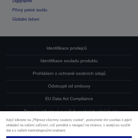
Digigraphie
Přímý potisk textilu
Globální řešení
Identifikace prodejců
Identifikace souladu produktu
Prohlášení o ochraně osobních údajů
Odstoupit od smlouvy
EU Data Act Compliance
Pro více informací o vašich osobních údajích nás
kontaktujte
Když kliknete na „Přijmout všechny soubory cookie“, poskytnete tím souhlas k jejich
ukládání na vašem zařízení, což pomáhá s navigací na stránce, s analýzou využití
Informace o souborech cookie
dat a s našimi marketingovými snahami.