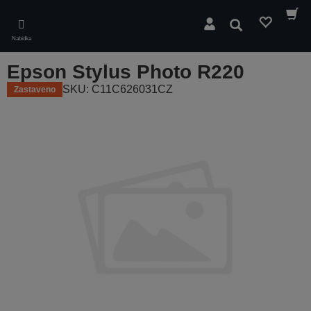
Skip
to
Hledat
main
Nabídka
content
Epson Stylus Photo R220
SKU: C11C626031CZ
Zastaveno