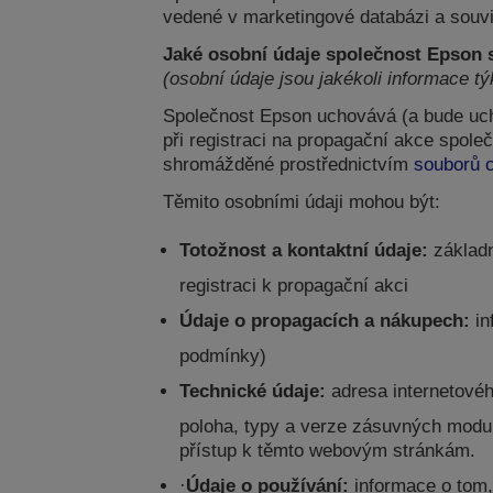
vedené v marketingové databázi a souvi
Jaké osobní údaje společnost Epson
(osobní údaje jsou jakékoli informace týk
Společnost Epson uchovává (a bude uch
při registraci na propagační akce spole
shromážděné prostřednictvím
souborů 
Těmito osobními údaji mohou být:
Totožnost a kontaktní údaje:
základn
registraci k propagační akci
Údaje o propagacích a nákupech:
in
podmínky)
Technické údaje:
adresa internetovéh
poloha, typy a verze zásuvných modulů
přístup k těmto webovým stránkám.
·
Údaje o používání:
informace o tom,