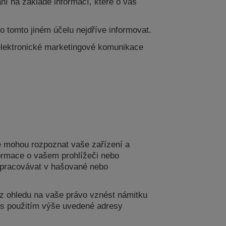
í na základě informací, které o vás
 tomto jiném účelu nejdříve informovat.
 elektronické marketingové komunikace
é mohou rozpoznat vaše zařízení a
ormace o vašem prohlížeči nebo
 zpracovávat v hašované nebo
z ohledu na vaše právo vznést námitku
 s použitím výše uvedené adresy