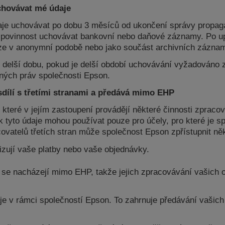
chovávat mé údaje
aje uchovávat po dobu 3 měsíců od ukončení správy propa
á povinnost uchovávat bankovní nebo daňové záznamy. Po up
uze v anonymní podobě nebo jako součást archivních zázna
delší dobu, pokud je delší období uchovávání vyžadováno
ných práv společnosti Epson.
dílí s třetími stranami a předává mimo EHP
 které v jejím zastoupení provádějí některé činnosti zprac
k tyto údaje mohou používat pouze pro účely, pro které je 
vatelů třetích stran může společnost Epson zpřístupnit ně
izují vaše platby nebo vaše objednávky.
an se nacházejí mimo EHP, takže jejich zpracovávání vašich
je v rámci společností Epson. To zahrnuje předávání vaši