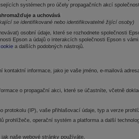
sejících systémech pro účely propagačních akcí společnost
 shromažďuje a uchovává
ající se identifikované nebo identifikovatelné žijící osoby)
ovávat) osobní údaje, které se rozhodnete společnosti Eps
čnosti Epson a údajů o interakcích společnosti Epson s vámi
cookie
a dalších podobných nástrojů.
í kontaktní informace, jako je vaše jméno, e-mailová adresa,
formace o propagační akci, které se účastníte, včetně dokl
o protokolu (IP), vaše přihlašovací údaje, typ a verze pro
 prohlížeče, operační systém a platforma a další technolog
 jak naše webové stránky používáte.