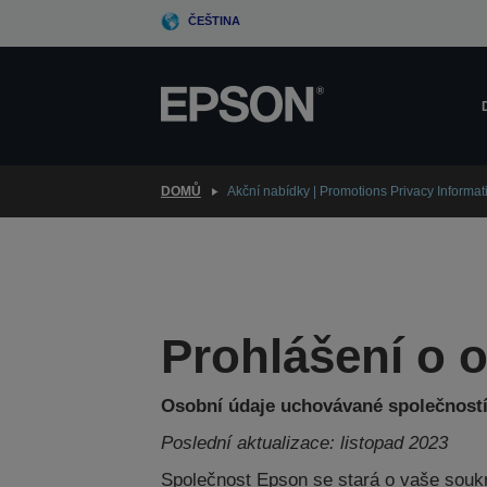
Skip
ČEŠTINA
to
main
content
DOMŮ
Akční nabídky | Promotions Privacy Informa
Prohlášení o 
Osobní údaje uchovávané společností
Poslední aktualizace: listopad 2023
Společnost Epson se stará o vaše soukr