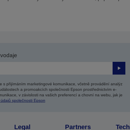
avodaje
Odesl
e s přijímáním marketingové komunikace, včetně provádění analýz
událostech a promoakcích společnosti Epson prostřednictvím e-
unikace, v závislosti na vašich preferencí a chovní na webu, jak je
 údajů společnosti Epson
Legal
Partners
Tech