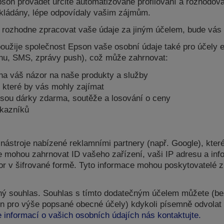
on provádět určitě automatizované profilování a rozhodován
dkládány, lépe odpovídaly vašim zájmům.
ozhodne zpracovat vaše údaje za jiným účelem, bude vás o
, použije společnost Epson vaše osobní údaje také pro účely
fonu, SMS, zprávy push), což může zahrnovat:
na váš názor na naše produkty a služby
 které by vás mohly zajímat
jsou dárky zdarma, soutěže a losování o ceny
ákazníků
ástroje nabízené reklamními partnery (např. Google), kter
 mohou zahrnovat ID vašeho zařízení, vaši IP adresu a inf
tor v šifrované formě. Tyto informace mohou poskytovatelé
ný souhlas. Souhlas s tímto dodatečným účelem můžete (be
on pro výše popsané obecné účely) kdykoli písemně odvolat
e informací o vašich osobních údajích nás kontaktujte.