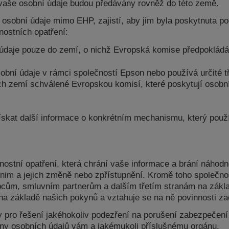
aše osobní údaje budou předávány rovněž do této země.
 osobní údaje mimo EHP, zajistí, aby jim byla poskytnuta 
nostních opatření:
daje pouze do zemí, o nichž Evropská komise předpokládá,
obní údaje v rámci společností Epson nebo používá určité t
ích zemí schválené Evropskou komisí, které poskytují osobn
ískat další informace o konkrétním mechanismu, který použ
tní opatření, která chrání vaše informace a brání náhodné 
nim a jejich změně nebo zpřístupnění. Kromě toho společno
m, smluvním partnerům a dalším třetím stranám na základ
a základě našich pokynů a vztahuje se na ně povinnosti za
ro řešení jakéhokoliv podezření na porušení zabezpečení o
ny osobních údajů vám a jakémukoli příslušnému orgánu.