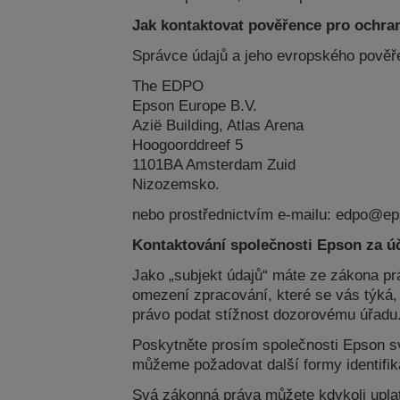
Jak kontaktovat pověřence pro ochra
Správce údajů a jeho evropského pověř
The EDPO
Epson Europe B.V.
Azië Building, Atlas Arena
Hoogoorddreef 5
1101BA Amsterdam Zuid
Nizozemsko.
nebo prostřednictvím e-mailu: edpo@e
Kontaktování společnosti Epson za ú
Jako „subjekt údajů“ máte ze zákona pr
omezení zpracování, které se vás týká,
právo podat stížnost dozorovému úřadu
Poskytněte prosím společnosti Epson své
můžeme požadovat další formy identifik
Svá zákonná práva můžete kdykoli upla