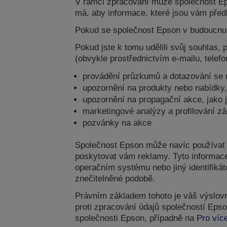
V rámci zpracování může společnost Eps
má, aby informace, které jsou vám pře
Pokud se společnost Epson v budoucnu r
Pokud jste k tomu udělili svůj souhlas
(obvykle prostřednictvím e-mailu, tele
provádění průzkumů a dotazování se 
upozornění na produkty nebo nabídky,
upozornění na propagační akce, jako 
marketingové analýzy a profilování z
pozvánky na akce
Společnost Epson může navíc používat n
poskytovat vám reklamy. Tyto informace
operačním systému nebo jiný identifiká
znečitelněné podobě.
Právním základem tohoto je váš výslov
proti zpracování údajů společností Eps
společnosti Epson, případně na
Pro víc