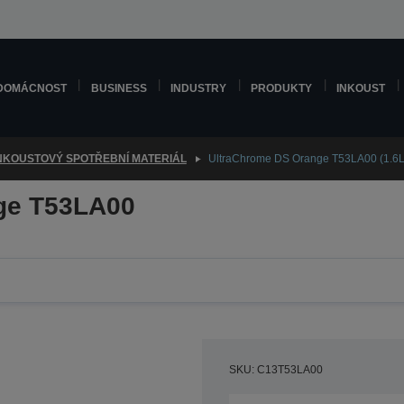
DOMÁCNOST
BUSINESS
INDUSTRY
PRODUKTY
INKOUST
NKOUSTOVÝ SPOTŘEBNÍ MATERIÁL
UltraChrome DS Orange T53LA00 (1.6L
ge T53LA00
SKU: C13T53LA00