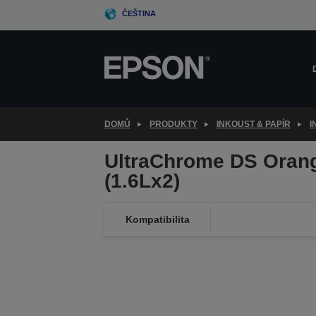
Skip
ČEŠTINA
to
main
content
DOMŮ
PRODUKTY
INKOUST & PAPÍR
I
UltraChrome DS Oran
(1.6Lx2)
Kompatibilita