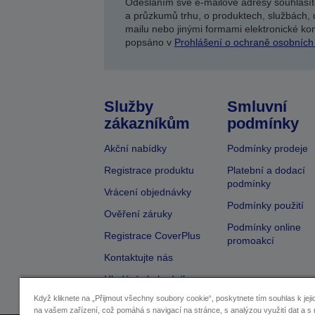
Odesláním své e-mailové adresy souhlasít
a průzkumů trhu, o produktech, službách, 
mailu nebo jinými formami elektronické kom
popsáno v
Prohlášení o ochraně osobních
Služby
Smluvní
zákazníkům
podmínky
Akční nabídky
Podmínky prodeje
Registrace produktu
Platební a dodací
podmínky
Vrácení objednávky
Podmínky použití
Ověření záruky
Podmínky online
Registrace CoverPlus
promoakcí
Kontaktujte nás
Hledání obchodníka
Když kliknete na „Přijmout všechny soubory cookie“, poskytnete tím souhlas k jeji
na vašem zařízení, což pomáhá s navigací na stránce, s analýzou využití dat a s 