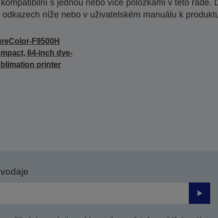
ompatibilní s jednou nebo více položkami v této řadě. 
 odkazech níže nebo v uživatelském manuálu k produkt
ureColor-F9500H
mpact, 64-inch dye-
blimation printer
avodaje
Odesl