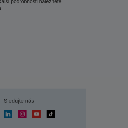
Další podrobnosti naleznete
u.
Sledujte nás
at