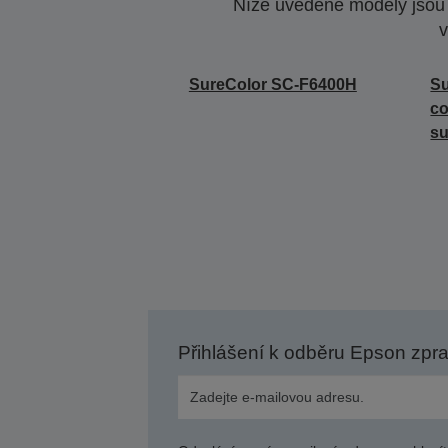
Níže uvedené modely jsou k
v
SureColor SC-F6400H
S
co
su
Přihlášení k odběru Epson zpr