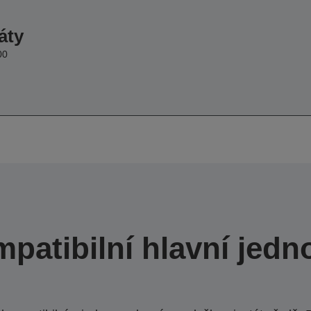
áty
00
patibilní hlavní jedn