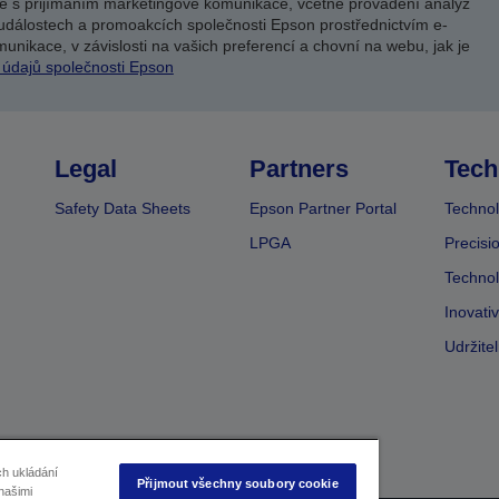
e s přijímáním marketingové komunikace, včetně provádění analýz
událostech a promoakcích společnosti Epson prostřednictvím e-
unikace, v závislosti na vašich preferencí a chovní na webu, jak je
 údajů společnosti Epson
Legal
Partners
Tech
Safety Data Sheets
Epson Partner Portal
Technol
LPGA
Precisi
Technol
Inovati
Udržite
ch ukládání
Přijmout všechny soubory cookie
našimi