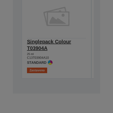
Singlepack Colour
Single
T03904A
T0390
25 ml
25 ml
C13T03904A10
C13T0390
STANDARD
Zastaveno
Zastaven