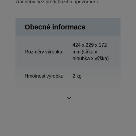
změněny bez předchozího upozornění.
Obecné informace
424‎ x 229 x 172
Rozměry výrobku
mm (šířka x
hloubka x výška)
Hmotnost výrobku
2 kg
kompatibilní
Windows 2000,
operační systémy
Windows XP