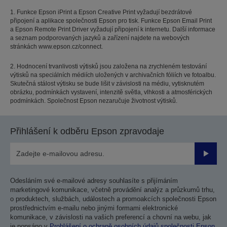
1. Funkce Epson iPrint a Epson Creative Print vyžadují bezdrátové
připojení a aplikace společnosti Epson pro tisk. Funkce Epson Email Print
a Epson Remote Print Driver vyžadují připojení k internetu. Další informace
a seznam podporovaných jazyků a zařízení najdete na webových
stránkách www.epson.cz/connect.
2. Hodnocení trvanlivosti výtisků jsou založena na zrychleném testování
výtisků na speciálních médiích uložených v archivačních fóliích ve fotoalbu.
Skutečná stálost výtisku se bude lišit v závislosti na médiu, vytisknutém
obrázku, podmínkách vystavení, intenzitě světla, vlhkosti a atmosférických
podmínkách. Společnost Epson nezaručuje životnost výtisků.
Přihlášení k odběru Epson zpravodaje
Odesla
Odesláním své e-mailové adresy souhlasíte s přijímáním
marketingové komunikace, včetně provádění analýz a průzkumů trhu,
o produktech, službách, událostech a promoakcích společnosti Epson
prostřednictvím e-mailu nebo jinými formami elektronické
komunikace, v závislosti na vašich preferencí a chovní na webu, jak
je popsáno v
Prohlášení o ochraně osobních údajů společnosti Epson