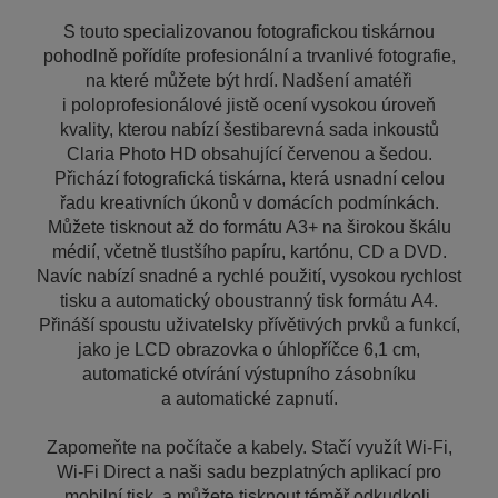
S touto specializovanou fotografickou tiskárnou
pohodlně pořídíte profesionální a trvanlivé fotografie,
na které můžete být hrdí. Nadšení amatéři
i poloprofesionálové jistě ocení vysokou úroveň
kvality, kterou nabízí šestibarevná sada inkoustů
Claria Photo HD obsahující červenou a šedou.
Přichází fotografická tiskárna, která usnadní celou
řadu kreativních úkonů v domácích podmínkách.
Můžete tisknout až do formátu A3+ na širokou škálu
médií, včetně tlustšího papíru, kartónu, CD a DVD.
Navíc nabízí snadné a rychlé použití, vysokou rychlost
tisku a automatický oboustranný tisk formátu A4.
Přináší spoustu uživatelsky přívětivých prvků a funkcí,
jako je LCD obrazovka o úhlopříčce 6,1 cm,
automatické otvírání výstupního zásobníku
a automatické zapnutí.
Zapomeňte na počítače a kabely. Stačí využít Wi-Fi,
Wi-Fi Direct a naši sadu bezplatných aplikací pro
mobilní tisk, a můžete tisknout téměř odkudkoli.