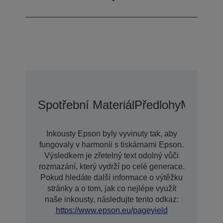
inkoustu
Spotřební Materiál
Předlohy
Možnost
Inkousty Epson byly vyvinuty tak, aby
fungovaly v harmonii s tiskárnami Epson.
Výsledkem je zřetelný text odolný vůči
rozmazání, který vydrží po celé generace.
Pokud hledáte další informace o výtěžku
stránky a o tom, jak co nejlépe využít
naše inkousty, následujte tento odkaz:
https://www.epson.eu/pageyield