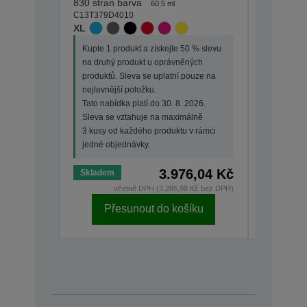
830 stran barva
Kupte 1 p
60,5 ml
C13T379D4010
na druhý
XL
produktů.
nejlevněj
Kupte 1 produkt a získejte 50 % slevu
Tato nabí
na druhý produkt u oprávněných
Sleva se
produktů. Sleva se uplatní pouze na
3 kusy od
nejlevnější položku.
jedné ob
Tato nabídka platí do 30. 8. 2026.
Sleva se vztahuje na maximálně
3 kusy od každého produktu v rámci
jedné objednávky.
3.976,04 Kč
Skladem
Skladem
včetně DPH (3.285,98 Kč bez DPH)
Přesunout do košíku
Př