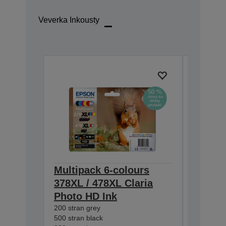
Veverka Inkousty
Multipack 6-colours
Single
378XL / 478XL Claria
Claria
Photo HD Ink
830 stran
C13T37924
200 stran grey
XL
500 stran black