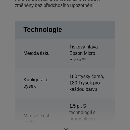
změněny bez předchozího upozornění.
Technologie
Tisková hlava
Metoda tisku
Epson Micro
Piezo™
180 trysky černá,
Konfigurace
180 Trysek pro
trysek
každou barvu
1,5 pl, S
technologií s
Min. velikost
proměnlivou
kapky
velikostí kapiček