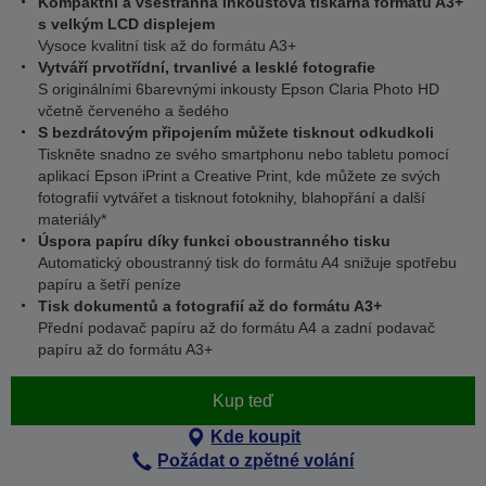
Kompaktní a všestranná inkoustová tiskárna formátu A3+
s velkým LCD displejem
Vysoce kvalitní tisk až do formátu A3+
Vytváří prvotřídní, trvanlivé a lesklé fotografie
S originálními 6barevnými inkousty Epson Claria Photo HD
včetně červeného a šedého
S bezdrátovým připojením můžete tisknout odkudkoli
Tiskněte snadno ze svého smartphonu nebo tabletu pomocí
aplikací Epson iPrint a Creative Print, kde můžete ze svých
fotografií vytvářet a tisknout fotoknihy, blahopřání a další
materiály*
Úspora papíru díky funkci oboustranného tisku
Automatický oboustranný tisk do formátu A4 snižuje spotřebu
papíru a šetří peníze
Tisk dokumentů a fotografií až do formátu A3+
Přední podavač papíru až do formátu A4 a zadní podavač
papíru až do formátu A3+
Kup teď
Kde koupit
Požádat o zpětné volání