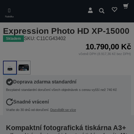
Skip
to
Hledat
main
Nabídka
content
Expression Photo HD XP-15000
SKU: C11CG43402
Skladem
10.790,00 Kč
včetně DPH (8.917,36 Kč bez DPH)
Doprava zdarma standardní
Bezplatné standardní doručení všech objednávek s cenou vyšší než 740 Kč
Snadné vrácení
Vraťte do 30 dnů od doručení.
Dozvědět se více
Kompaktní fotografická tiskárna A3+