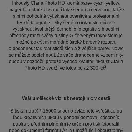
Inkousty Claria Photo HD kromě barev cyan, yellow,
magenta a black obsahují také šedou a červenou, takže
s nimi pohodlně vytisknete trvanlivé a profesionální
lesklé fotografie. Díky šedému inkoustu můžete
vytisknout kvalitnější černobílé fotografie s hladšími
přechody mezi světly a stíny. S červeným inkoustem je
možné pokrýt mimořádně široký barevný rozsah,
a dosáhnout tak realističtějších a živějších barev. Navíc
se můžete spolehnout, že vaše drahocenné vzpomínky
budou v bezpečí, protože vysoce kvalitní inkoust Claria
2
Photo HD vydrží ve fotoalbu až 300 let
.
Vaší umělecké vizi už nestojí nic v cestě
S tiskárnou XP-15000 snadno zvládnete vyřešit celou
řadu kreativních úkolů v pohodlí domova. Zásobník
papíru s předním plněním je určen pro tisk fotografií
nebo dokumentů formátu A4 a umožňuje i oboustranný