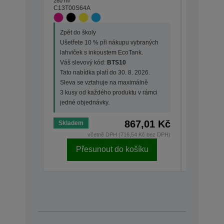
260 ml
65 ml
C13T00S64A
C13T00S3
Zpět do školy
Zpět do š
Ušetřete 10 % při nákupu vybraných
Ušetřete
lahviček s inkoustem EcoTank.
lahviček 
Váš slevový kód:
BTS10
Váš slev
Tato nabídka platí do 30. 8. 2026.
Tato nabí
Sleva se vztahuje na maximálně
Sleva se
3 kusy od každého produktu v rámci
3 kusy od
jedné objednávky.
jedné ob
867,01 Kč
Skladem
Skladem
včetně DPH (716,54 Kč bez DPH)
Přesunout do košíku
Př