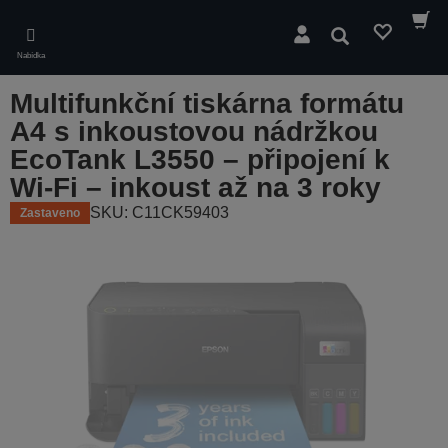
Skip
to
Hledat
main
Nabídka
content
Multifunkční tiskárna formátu
A4 s inkoustovou nádržkou
EcoTank L3550 – připojení k
Wi-Fi – inkoust až na 3 roky
SKU: C11CK59403
Zastaveno