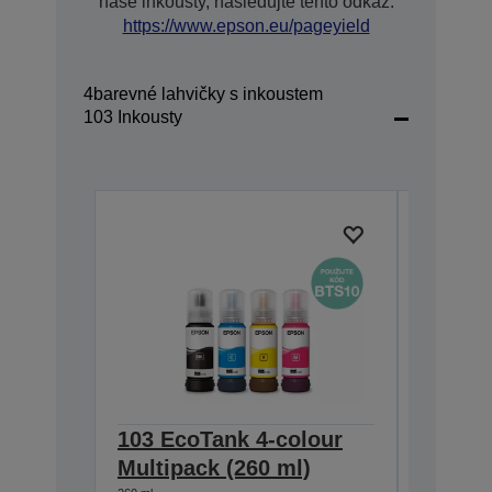
naše inkousty, následujte tento odkaz:
https://www.epson.eu/pageyield
4barevné lahvičky s inkoustem
103 Inkousty
103 EcoTank 4-colour
103 E
Multipack (260 ml)
ink bot