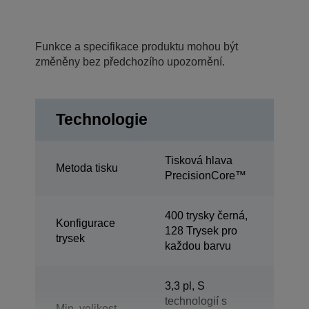
Funkce a specifikace produktu mohou být
změněny bez předchozího upozornění.
Technologie
Tisková hlava
Metoda tisku
PrecisionCore™
400 trysky černá,
Konfigurace
128 Trysek pro
trysek
každou barvu
3,3 pl, S
technologií s
Min. velikost