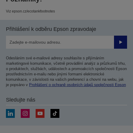
Viz epson.cz/ecotankfootnotes
Přihlášení k odběru Epson zpravodaje
Odesla
Odesláním své e-mailové adresy souhlasíte s přijímáním
marketingové komunikace, včetně provádění analýz a průzkumů trhu,
o produktech, službách, událostech a promoakcích společnosti Epson
prostřednictvím e-mailu nebo jinými formami elektronické
komunikace, v závislosti na vašich preferencí a chovní na webu, jak
je popsáno v
Prohlášení o ochraně osobních údajů společnosti Epson
Sledujte nás