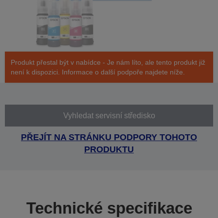
Produkt přestal být v nabídce - Je nám líto, ale tento produkt již
není k dispozici. Informace o další podpoře najdete níže.
Vyhledat servisní středisko
PŘEJÍT NA STRÁNKU PODPORY TOHOTO
PRODUKTU
Technické specifikace