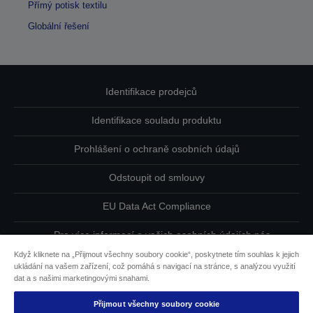
Přímý potisk textilu
Globální řešení
Identifikace prodejců
Identifikace souladu produktu
Prohlášení o ochraně osobních údajů
Odstoupit od smlouvy
EU Data Act Compliance
Pro více informací o vašich osobních údajích nás
kontaktujte
Když kliknete na „Přijmout všechny soubory cookie“, poskytnete tím souhlas k jejich
ukládání na vašem zařízení, což pomáhá s navigací na stránce, s analýzou využití
Informace o souborech cookie
dat a s našimi marketingovými snahami.
Přijmout všechny soubory cookie
Závazek usnadnění přístupu společnosti Epson