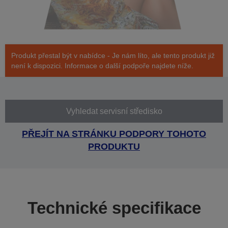
Produkt přestal být v nabídce - Je nám líto, ale tento produkt již
není k dispozici. Informace o další podpoře najdete níže.
Vyhledat servisní středisko
PŘEJÍT NA STRÁNKU PODPORY TOHOTO
PRODUKTU
Technické specifikace