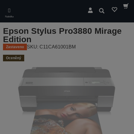
Skip
to
Hledat
main
Nabídka
content
Epson Stylus Pro3880 Mirage
Edition
SKU: C11CA61001BM
Zastaveno
Oceněný