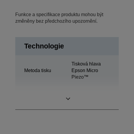
Funkce a specifikace produktu mohou být
změněny bez předchozího upozornění.
Technologie
Tisková hlava
Metoda tisku
Epson Micro
Piezo™
Inkoustová
Ultrachrome® K3
technologie
Vivid Magenta