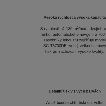
Vysoká rychlost a vysoká kapacita
2
S rychlostí až 130 m
/hod., dvojicí ro
funkcí automatického navíjení a 700
zásobníky inkoustu zajišťuje model
SC-T3700DE rychlý velkoobjemov
tisk při zachování vysoké kvality.
Detailní tisk v živých barvách
Ať už budete chtít tisknout velké