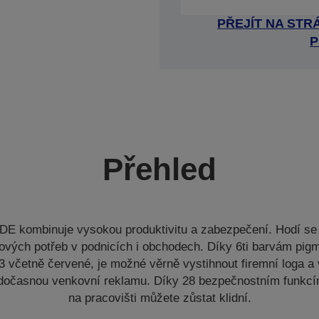
PŘEJÍT NA ST
P
Přehled
E kombinuje vysokou produktivitu a zabezpečení. Hodí se
ových potřeb v podnicích i obchodech. Díky 6ti barvám pig
 včetně červené, je možné věrně vystihnout firemní loga a 
i dočasnou venkovní reklamu. Díky 28 bezpečnostním funkc
na pracovišti můžete zůstat klidní.