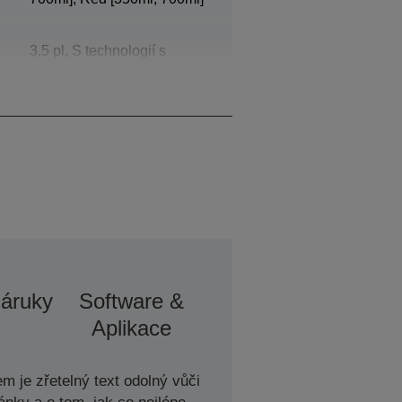
3,5 pl, S technologií s
proměnlivou velikostí
kapiček inkoustu
Záruky
Software &
Aplikace
m je zřetelný text odolný vůči