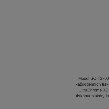
Model SC-T3700D
každodenních tisk
UltraChrome XD3
tisknout plakáty 