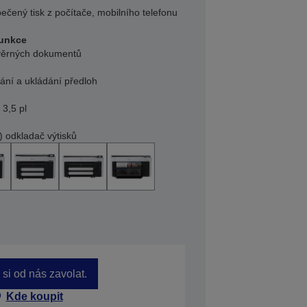
ečený tisk z počítače, mobilního telefonu
funkce
věrných dokumentů
ání a ukládání předloh
 3,5 pl
) odkladač výtisků
si od nás zavolat.
Kde koupit