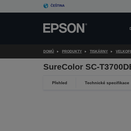
Skip
ČEŠTINA
to
main
content
DOMŮ
PRODUKTY
TISKÁRNY
VELKOF
SureColor SC-T3700D
Přehled
Technické specifikace