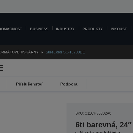
DOMÁCNOST
BUSINESS
INDUSTRY
PRODUKTY
INKOUST
ORMÁTOVÉ TISKÁRNY
SureColor SC-T3700DE
E
Příslušenství
Podpora
SKU: C11CH80302A0
6ti barevná, 24″
Vysoká produktivita