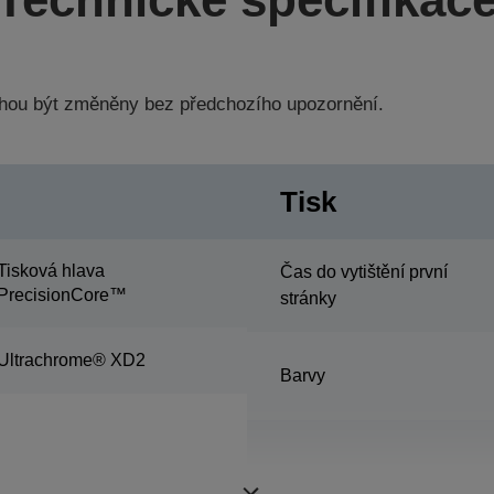
hou být změněny bez předchozího upozornění.
Tisk
Tisková hlava
Čas do vytištění první
PrecisionCore™
stránky
Ultrachrome® XD2
Barvy
Min. velikost kapky