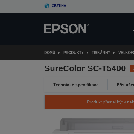
Skip
ČEŠTINA
to
main
content
DOMŮ
PRODUKTY
TISKÁRNY
VELKOF
SureColor SC-T5400
Technické specifikace
Přísluše
Produkt přestal být v nab