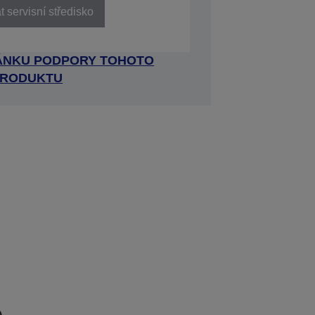
 servisní středisko
RÁNKU PODPORY TOHOTO
RODUKTU
e