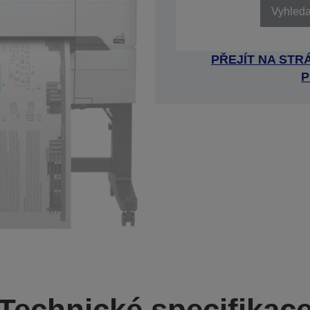
Vyhledat
PŘEJÍT NA ST
P
Technické specifikac