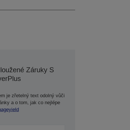
kapiček inkoustu
loužené Záruky S
erPlus
m je zřetelný text odolný vůči
ánky a o tom, jak co nejlépe
pageyield