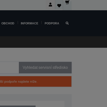
OBCHOD
INFORMACE
PODPORA
Vyhledat servisní středisko
alší podpoře najdete níže.