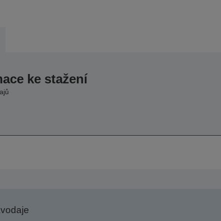
mace ke stažení
ajů
avodaje