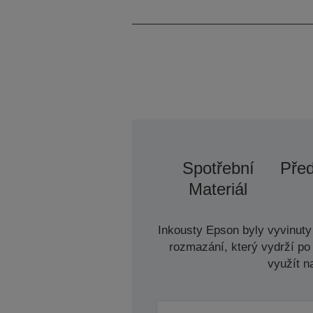
Spotřební
Před
Materiál
Inkousty Epson byly vyvinuty 
rozmazání, který vydrží po 
využít n