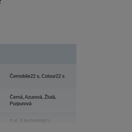
Černobíle22 s, Colour22 s
Černá, Azurová, Žlutá,
Purpurová
4 pl, S technologií s
proměnlivou velikostí