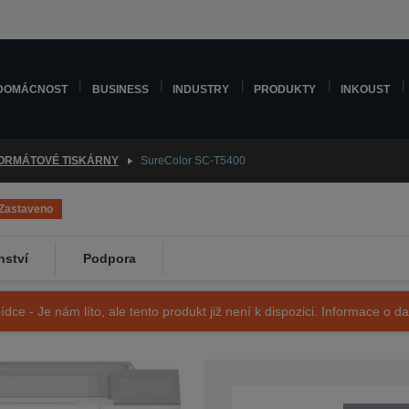
DOMÁCNOST
BUSINESS
INDUSTRY
PRODUKTY
INKOUST
ORMÁTOVÉ TISKÁRNY
SureColor SC-T5400
Zastaveno
nství
Podpora
ídce - Je nám líto, ale tento produkt již není k dispozici. Informace o d
SKU: C11CF86301A0