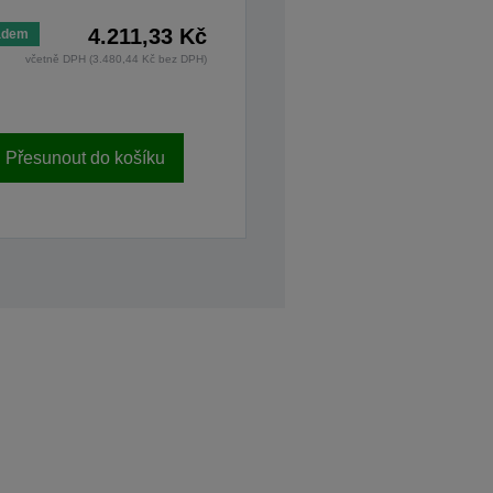
4.211,33 Kč
adem
včetně DPH (3.480,44 Kč bez DPH)
Přesunout do košíku