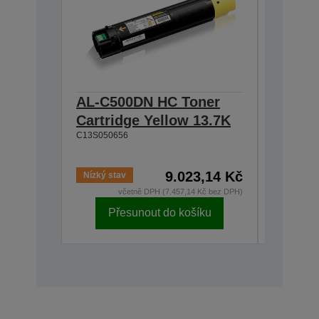
AL-C500DN HC Toner
AL-C5
Cartridge Yellow 13.7K
Cartri
C13S050656
13.7K
C13S0506
9.023,14 Kč
Nízký stav
Skladem
včetně DPH (7.457,14 Kč bez DPH)
v
Přesunout do košíku
Př