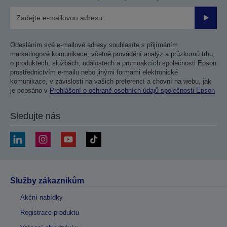
Odesla
Odesláním své e-mailové adresy souhlasíte s přijímáním
marketingové komunikace, včetně provádění analýz a průzkumů trhu,
o produktech, službách, událostech a promoakcích společnosti Epson
prostřednictvím e-mailu nebo jinými formami elektronické
komunikace, v závislosti na vašich preferencí a chovní na webu, jak
je popsáno v
Prohlášení o ochraně osobních údajů společnosti Epson
Sledujte nás
Služby zákazníkům
Akční nabídky
Registrace produktu