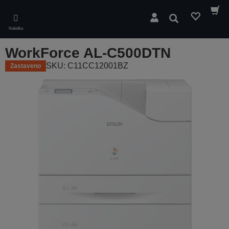
Skip
to
Hledat
main
Nabídka
content
WorkForce AL-C500DTN
SKU: C11CC12001BZ
Zastaveno