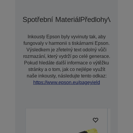
Spotřební Materiál
Předlohy
Voliteln
Inkousty Epson byly vyvinuty tak, aby
fungovaly v harmonii s tiskárnami Epson.
Výsledkem je zřetelný text odolný vůči
rozmazání, který vydrží po celé generace.
Pokud hledáte další informace o výtěžku
stránky a o tom, jak co nejlépe využít
naše inkousty, následujte tento odkaz:
https://www.epson.eu/pageyield