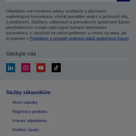
Odesláním své e-mailové adresy souhlasíte s přijímáním
marketingové komunikace, včetně provádění analýz a průzkumů trhu,
o produktech, službách, událostech a promoakcích společnosti Epson
prostřednictvím e-mailu nebo jinými formami elektronické
komunikace, v závislosti na vašich preferencí a chovní na webu, jak
je popsáno v
Prohlášení o ochraně osobních údajů společnosti Epson
Sledujte nás
Služby zákazníkům
Akční nabídky
Registrace produktu
Vrácení objednávky
Ověření záruky