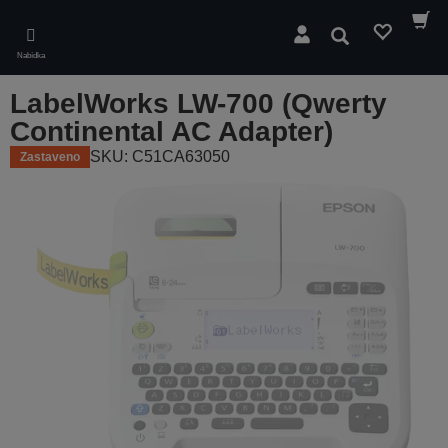
Skip
to
Hledat
main
Nabídka
content
LabelWorks LW-700 (Qwerty
Continental AC Adapter)
SKU: C51CA63050
Zastaveno